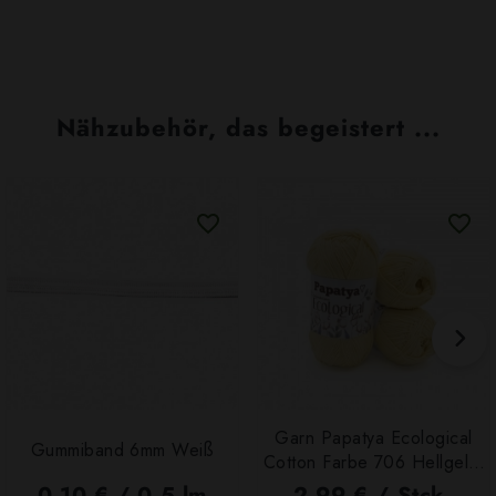
Nähzubehör, das begeistert ...
Garn Papatya Ecological
Gummiband 6mm Weiß
Cotton Farbe 706 Hellgelb,
100g
0,10 € / 0,5 lm
2,99 € / Stck.