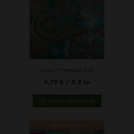
Jersey ITY Mandala Grün
6,79 € / 0,5 lm
2
(9,05 € / 1m
)
IN DEN WARENKORB
SONDERPREIS!