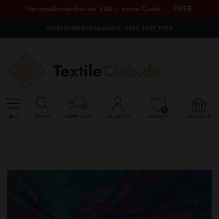
FREE
Versandkostenfrei ab 40€ – nutze Code:
TELEFONBESTELLUNGEN:
0152 1037 7724
0
MENU
SUCHEN
VORTEILSCLUB
MEIN KONTO
MERKLISTE
WARENKORB