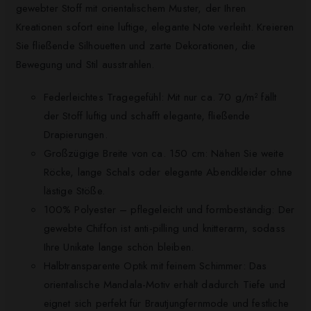
gewebter Stoff mit orientalischem Muster, der Ihren
Kreationen sofort eine luftige, elegante Note verleiht. Kreieren
Sie fließende Silhouetten und zarte Dekorationen, die
Bewegung und Stil ausstrahlen.
Federleichtes Tragegefühl: Mit nur ca. 70 g/m² fällt
der Stoff luftig und schafft elegante, fließende
Drapierungen.
Großzügige Breite von ca. 150 cm: Nähen Sie weite
Röcke, lange Schals oder elegante Abendkleider ohne
lästige Stöße.
100% Polyester – pflegeleicht und formbeständig: Der
gewebte Chiffon ist anti-pilling und knitterarm, sodass
Ihre Unikate lange schön bleiben.
Halbtransparente Optik mit feinem Schimmer: Das
orientalische Mandala-Motiv erhält dadurch Tiefe und
eignet sich perfekt für Brautjungfernmode und festliche