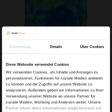
Zustimmung
Details
Über Cookies
Crêpe Blumen Blau
6,29 € / 0,5 lm
Diese Webseite verwendet Cookies
2
(8,39 € / 1m
)
Wir verwenden Cookies, um Inhalte und Anzeigen zu
personalisieren, Funktionen für soziale Medien anbieten
IN DEN WARENKORB
Wie wäre es mit
zu können und die Zugriffe auf unsere Website zu
5 % Rabatt
analysieren. Außerdem geben wir Informationen zu Ihrer
Verwendung unserer Website an unsere Partner für
auf deine erste Bestellung?
soziale Medien, Werbung und Analysen weiter. Unsere
Partner führen diese Informationen möglicherweise mit