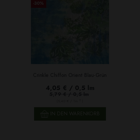
-30%
Crinkle Chiffon Orient Blau-Grün
4,05 € / 0,5 lm
5,79 € / 0,5 lm
2
(5,40 € / 1m
)
IN DEN WARENKORB