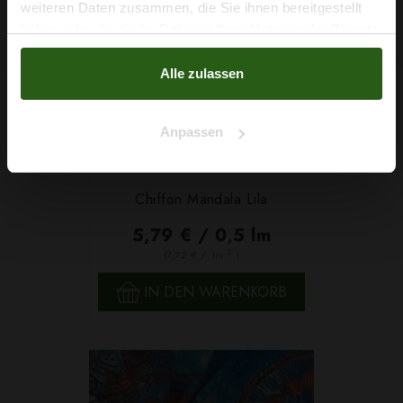
Na klar!
weiteren Daten zusammen, die Sie ihnen bereitgestellt
haben oder die sie im Rahmen Ihrer Nutzung der Dienste
Nein, Danke
gesammelt haben.
Alle zulassen
Anpassen
Chiffon Mandala Lila
5,79 € / 0,5 lm
2
(7,72 € / 1m
)
IN DEN WARENKORB