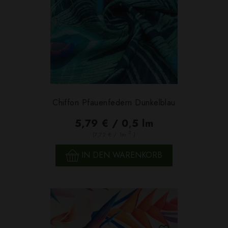
Chiffon Pfauenfedern Dunkelblau
5,79 € / 0,5 lm
2
(7,72 € / 1m
)
IN DEN WARENKORB