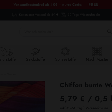
FREE
Versandkostenfrei ab 40€ – nutze Code:
Kostenloser Versand ab 69 €
30 Tage Widerrufsrecht
turstoffe
Strickstoffe
Spitzestoffe
Nach Muster
bunte Wellen
Chiffon bunte W
5,79 €
/ 0,5 
inkl.MwSt.,zzgl. Versandkosten