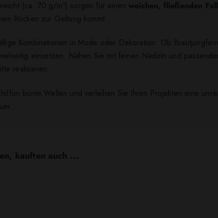
ewicht (ca. 70 g/m²) sorgen für einen
weichen, fließenden Fal
schen Röcken zur Geltung kommt.
ällige Kombinationen in Mode oder Dekoration: Ob Brautjungfernkl
 vielseitig einsetzen. Nähen Sie mit feinen Nadeln und passende
te realisieren.
Chiffon bunte Wellen und verleihen Sie Ihren Projekten eine unv
uer.
en, kauften auch ...