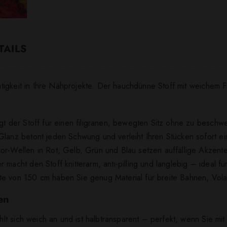
TAILS
tigkeit in Ihre Nähprojekte. Der hauchdünne Stoff mit weichem F
rgt der Stoff für einen filigranen, bewegten Sitz ohne zu beschw
 Glanz betont jeden Schwung und verleiht Ihren Stücken sofort e
lor-Wellen in Rot, Gelb, Grün und Blau setzen auffällige Akze
 macht den Stoff knitterarm, anti-pilling und langlebig – ideal f
ite von 150 cm haben Sie genug Material für breite Bahnen, Vol
en
t sich weich an und ist halbtransparent – perfekt, wenn Sie mit 