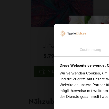
Chiffon Mandala Rosa
Zustimmung
5,79 € / 0,5 lm
2
(7,72 € / 1m
)
Diese Webseite verwendet 
SCHNELLANSICHT
IN DEN WARENKORB
Wir verwenden Cookies, um I
und die Zugriffe auf unsere 
Website an unsere Partner fü
möglicherweise mit weiteren
der Dienste gesammelt habe
Nähzubehör, das begeist