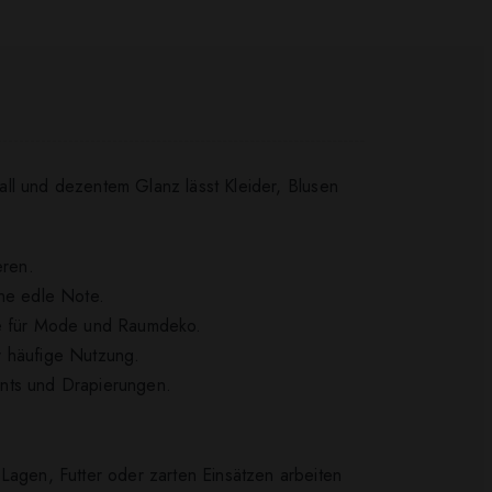
all und dezentem Glanz lässt Kleider, Blusen
eren.
ine edle Note.
nte für Mode und Raumdeko.
ür häufige Nutzung.
ants und Drapierungen.
Lagen, Futter oder zarten Einsätzen arbeiten