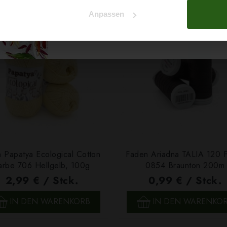
Na klar!
Anpassen
Nein, Danke
 Papatya Ecological Cotton
Faden Ariadna TALIA 120 
arbe 706 Hellgelb, 100g
0854 Braunton 200m
2,99 € / Stck.
0,99 € / Stck.
SCHNELLANSICHT
SCHNELLANSICHT
IN DEN WARENKORB
IN DEN WARENKO