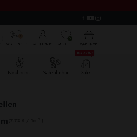

0
VORTEILSCLUB
MEIN KONTO
MERKLISTE
WARENKORB
Bis -60% !
Neuheiten
Nähzubehör
Sale
ellen
lm
2
(7,72 € / 1m
)