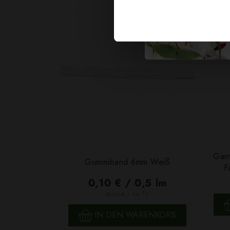
Garn
Gummiband 6mm Weiß
F
0,10 € / 0,5 lm
2
(0,03 € / 1m
)
SCHNELLANSICHT
IN DEN WARENKORB