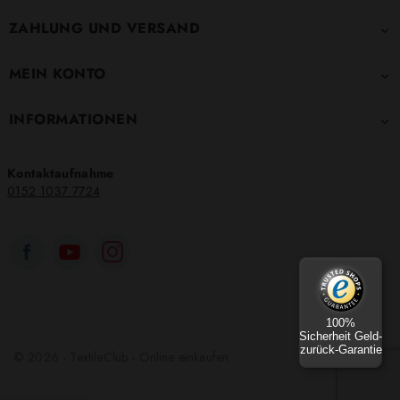
ZAHLUNG UND VERSAND

MEIN KONTO

INFORMATIONEN

Kontaktaufnahme
0152 1037 7724
100%
Sicherheit Geld-
zurück-Garantie
© 2026 - TextileClub - Online einkaufen