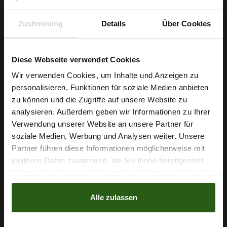
Zustimmung
Details
Über Cookies
Diese Webseite verwendet Cookies
Steppfaden Ariadna TITAN 100 Farbe 2657
Wir verwenden Cookies, um Inhalte und Anzeigen zu
Himmelblau 200m
personalisieren, Funktionen für soziale Medien anbieten
1,79 € / Stck.
Wie wäre es mit
zu können und die Zugriffe auf unsere Website zu
5 % Rabatt
analysieren. Außerdem geben wir Informationen zu Ihrer
IN DEN WARENKORB
Verwendung unserer Website an unsere Partner für
auf deine erste Bestellung?
soziale Medien, Werbung und Analysen weiter. Unsere
Partner führen diese Informationen möglicherweise mit
Na klar!
weiteren Daten zusammen, die Sie ihnen bereitgestellt
haben oder die sie im Rahmen Ihrer Nutzung der Dienste
Nein, Danke
gesammelt haben.
Alle zulassen