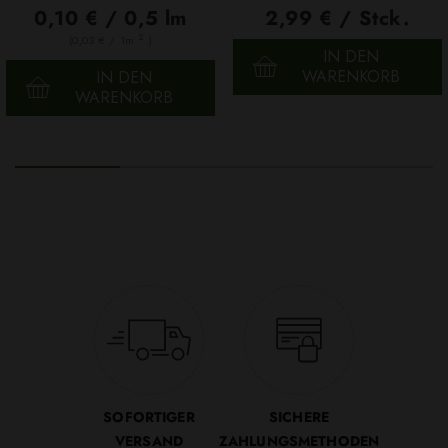
100g
0,10 € / 0,5 lm
2,99 € / Stck.
2
(0,03 € / 1m
)
IN DEN
WARENKORB
IN DEN
WARENKORB
SOFORTIGER
SICHERE
VERSAND
ZAHLUNGSMETHODEN