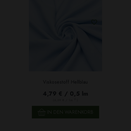
Viskosestoff Hellblau
4,79 € / 0,5 lm
2
(6,39 € / 1m
)
IN DEN WARENKORB