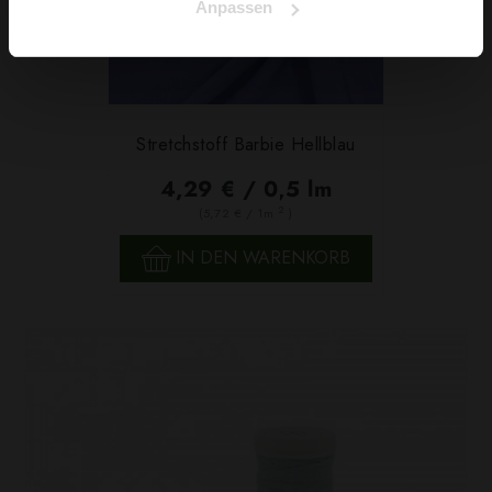
Anpassen
Stretchstoff Barbie Hellblau
4,29 € / 0,5 lm
2
(5,72 € / 1m
)
IN DEN WARENKORB