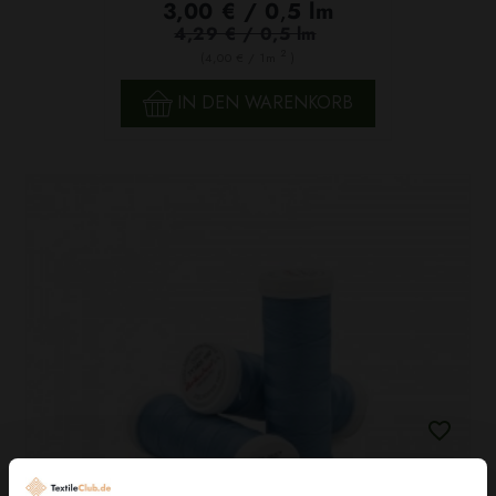
3,00 € / 0,5 lm
4,29 € / 0,5 lm
2
(4,00 € / 1m
)
IN DEN WARENKORB