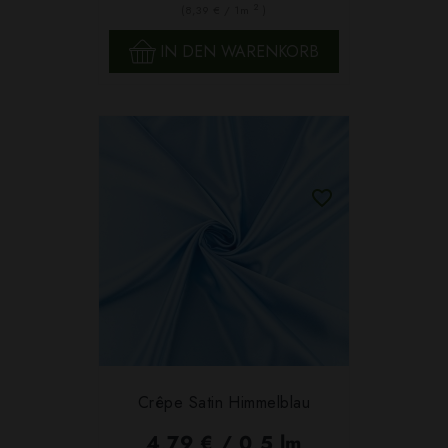
2
(8,39 € / 1m
)
IN DEN WARENKORB
Crêpe Satin Himmelblau
4,79 € / 0,5 lm