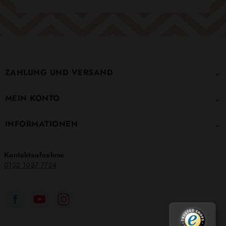
ZAHLUNG UND VERSAND

MEIN KONTO

INFORMATIONEN

Kontaktaufnahme
0152 1037 7724