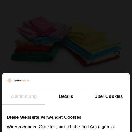
Zustimmung
Details
Über Cookies
0,5lfm Stoffreste-Mix: Überraschungspaket Für Deine
Projekte!
Diese Webseite verwendet Cookies
1,49 € / Stck.
Wir verwenden Cookies, um Inhalte und Anzeigen zu