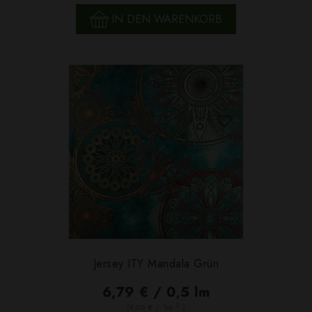
IN DEN WARENKORB
Jersey ITY Mandala Grün
6,79 € / 0,5 lm
2
(9,05 € / 1m
)