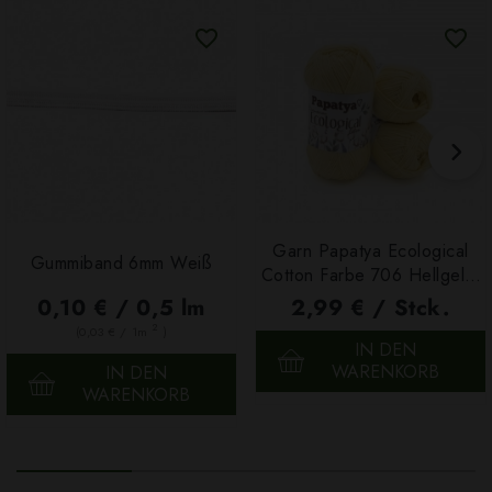
Garn Papatya Ecological
Gummiband 6mm Weiß
Cotton Farbe 706 Hellgelb,
100g
0,10 € / 0,5 lm
2,99 € / Stck.
2
(0,03 € / 1m
)
IN DEN
WARENKORB
IN DEN
WARENKORB