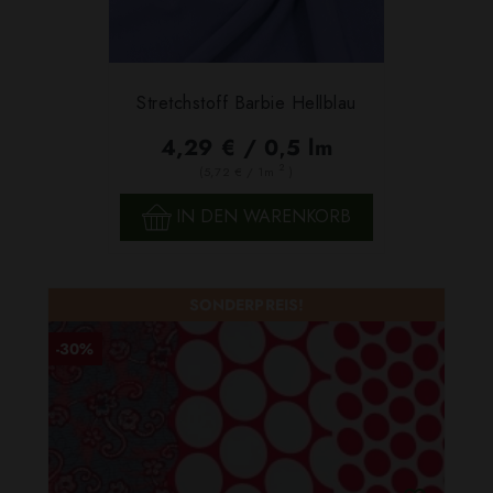
Stretchstoff Barbie Hellblau
4,29 € / 0,5 lm
2
(5,72 € / 1m
)
IN DEN WARENKORB
SONDERPREIS!
-30%