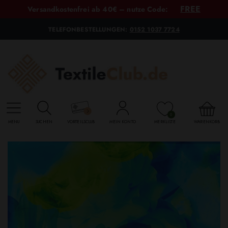
FREE
Versandkostenfrei ab 40€ – nutze Code:
TELEFONBESTELLUNGEN:
0152 1037 7724
0
MENU
SUCHEN
VORTEILSCLUB
MEIN KONTO
MERKLISTE
WARENKORB