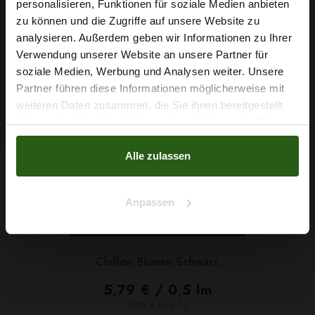
personalisieren, Funktionen für soziale Medien anbieten
IN DEN WARENKORB
Wie wäre es mit
zu können und die Zugriffe auf unsere Website zu
5 % Rabatt
analysieren. Außerdem geben wir Informationen zu Ihrer
Verwendung unserer Website an unsere Partner für
auf deine erste Bestellung?
soziale Medien, Werbung und Analysen weiter. Unsere
Partner führen diese Informationen möglicherweise mit
Na klar!
weiteren Daten zusammen, die Sie ihnen bereitgestellt
haben oder die sie im Rahmen Ihrer Nutzung der Dienste
Nein, Danke
gesammelt haben.
Alle zulassen
Anpassen
Chiffon Blumen Schwarz
5,79 € / 0,5 lm
2
(7,72 € / 1m
)