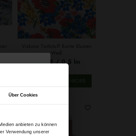
men
Viskose Twillstoff Bunte Blumen
Weiß
6,29 € / 0,5 lm
2
(8,39 € / 1m
)
SCHNELLANSICHT
B
IN DEN WARENKORB
Über Cookies
t
 Medien anbieten zu können
hrer Verwendung unserer