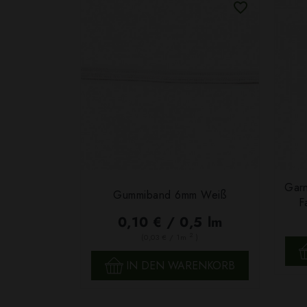
Garn
Gummiband 6mm Weiß
F
0,10 € / 0,5 lm
2
(0,03 € / 1m
)
SCHNELLANSICHT
IN DEN WARENKORB