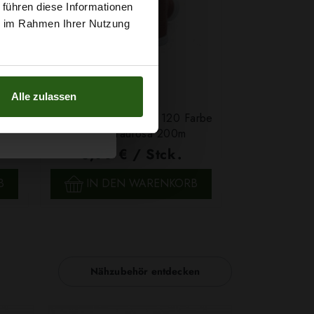
 führen diese Informationen
g sichern?
ie im Rahmen Ihrer Nutzung
Alle zulassen
arbe
Faden Ariadna TALIA 120 Farbe
0105 Graurosa 200m
0,99 € / Stck.
SCHNELLANSICHT
B
IN DEN WARENKORB
Nähzubehör entdecken