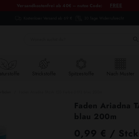
FREE
Versandkostenfrei ab 40€ – nutze Code:
Kostenloser Versand ab 69 €
30 Tage Widerrufsrecht
turstoffe
Strickstoffe
Spitzestoffe
Nach Muster
erfäden
Faden Ariadna TALIA 120 Farbe 0193 blau 200m
Faden Ariadna 
blau 200m
0,99 € / Stck