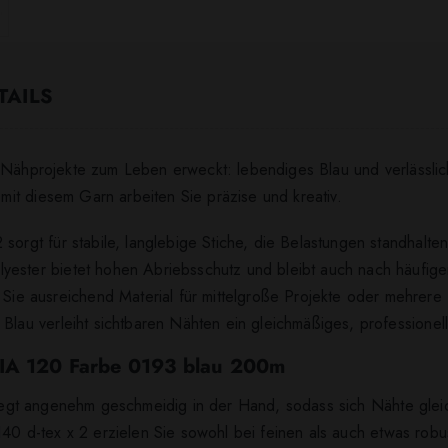
TAILS
e Nähprojekte zum Leben erweckt: lebendiges Blau und verlässli
it diesem Garn arbeiten Sie präzise und kreativ.
sorgt für stabile, langlebige Stiche, die Belastungen standhalten
lyester bietet hohen Abriebsschutz und bleibt auch nach häufig
e ausreichend Material für mittelgroße Projekte oder mehrere
 Blau verleiht sichtbaren Nähten ein gleichmäßiges, professionell
LIA 120 Farbe 0193 blau 200m
egt angenehm geschmeidig in der Hand, sodass sich Nähte glei
140 d-tex x 2 erzielen Sie sowohl bei feinen als auch etwas rob