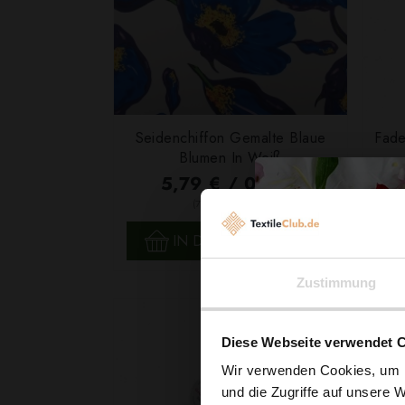
Seidenchiffon Gemalte Blaue
Fade
Blumen In Weiß
5,79 € / 0,5 lm
2
(7,72 € / 1m
)
SCHNELLANSICHT
IN DEN WARENKORB
Zustimmung
Diese Webseite verwendet 
Wir verwenden Cookies, um I
und die Zugriffe auf unsere 