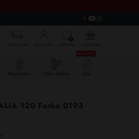

0
VORTEILSCLUB
MEIN KONTO
MERKLISTE
WARENKORB
Bis -60% !
Neuheiten
Nähzubehör
Sale
TALIA 120 Farbe 0193
.