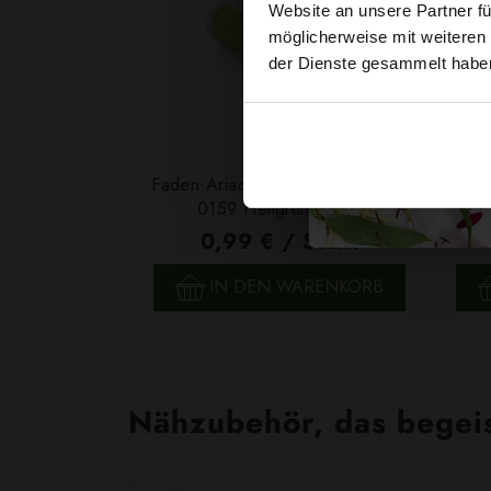
Website an unsere Partner fü
möglicherweise mit weiteren
der Dienste gesammelt habe
Faden Ariadna TALIA 120 Farbe
Fade
0159 Hellgrün 200m
0,99 € / Stck.
SCHNELLANSICHT
IN DEN WARENKORB
Nähzubehör, das begeist