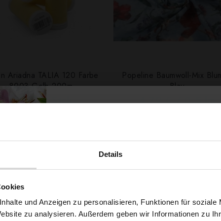
n Ariadna TALIA 120 Farbe
Popeline Baumwoll-Mix Blu
8003 Gelb 200m
Blau
0,99 € / Stck.
4,79 € / 0,5 lm
2
(7,10 € / 1m
)
SCHNELLANSICHT
IN DEN WARENKORB
SCHNELLANSICHT
IN DEN WARENKOR
Details
Möchtest du dir
Cookies
5% Rabat
nhalte und Anzeigen zu personalisieren, Funktionen für soziale
Website zu analysieren. Außerdem geben wir Informationen zu I