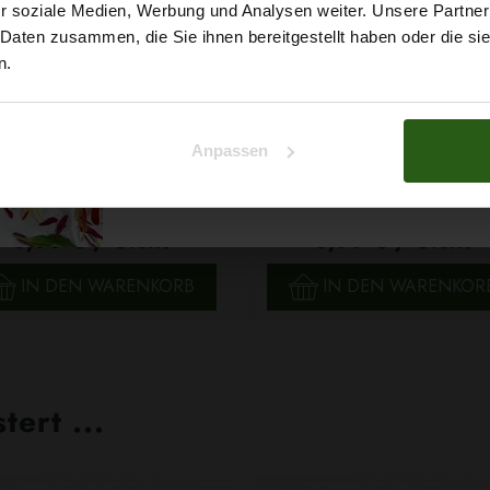
r soziale Medien, Werbung und Analysen weiter. Unsere Partner
auf deine erste Bestellun
 Daten zusammen, die Sie ihnen bereitgestellt haben oder die s
n.
Na klar!
Anpassen
Nein, Danke
n Ariadna TALIA 120 Farbe
Faden Ariadna TALIA 120 F
9014 Hellgrün 200m
0165 Rosa 200m
0,99 € / Stck.
0,99 € / Stck.
SCHNELLANSICHT
SCHNELLANSICHT
IN DEN WARENKORB
IN DEN WARENKOR
ert ...