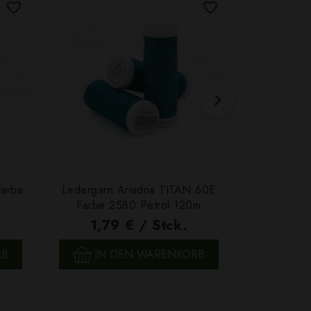
Farbe
Ledergarn Ariadna TITAN 60E
Garn Papat
Farbe 2580 Petrol 120m
We
1,79 € / Stck.
4,7
SCHNELLANSICHT
SCH
RB
IN DEN WARENKORB
IN