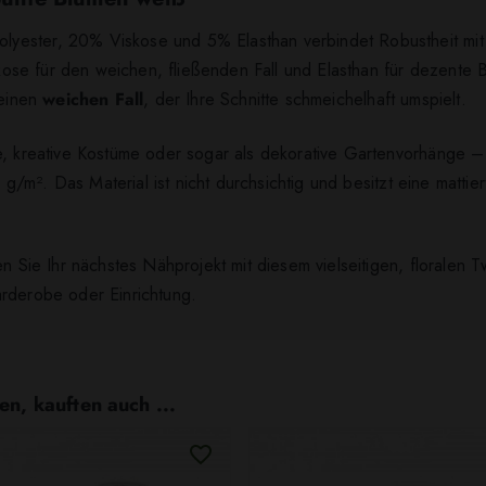
yester, 20% Viskose und 5% Elasthan verbindet Robustheit mi
iskose für den weichen, fließenden Fall und Elasthan für dezente 
 einen
weichen Fall
, der Ihre Schnitte schmeichelhaft umspielt.
e, kreative Kostüme oder sogar als dekorative Gartenvorhänge – 
m². Das Material ist nicht durchsichtig und besitzt eine mattie
 Sie Ihr nächstes Nähprojekt mit diesem vielseitigen, floralen Twil
arderobe oder Einrichtung.
en, kauften auch ...