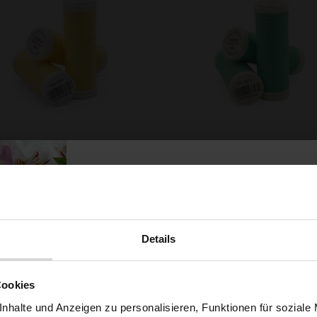
n Ariadna TALIA 120 Farbe
Faden Ariadna TALIA 120 F
8003 Gelb 200m
9014 Hellgrün 200m
0,99 € / Stck.
0,99 € / Stck.
SCHNELLANSICHT
SCHNELLANSICHT
IN DEN WARENKORB
IN DEN WARENKOR
Details
Möchtest du dir
Cookies
nhalte und Anzeigen zu personalisieren, Funktionen für soziale