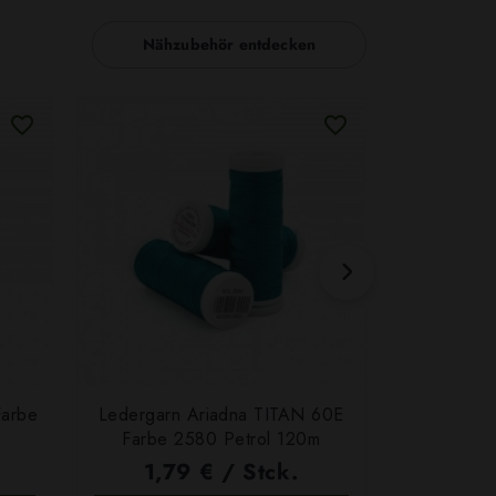
Nähzubehör entdecken
Farbe
Ledergarn Ariadna TITAN 60E
Garn Papat
Farbe 2580 Petrol 120m
We
1,79 € / Stck.
4,7
SCHNELLANSICHT
SCH