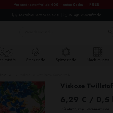
FREE
Versandkostenfrei ab 40€ – nutze Code:
Kostenloser Versand ab 69 €
30 Tage Widerrufsrecht
turstoffe
Strickstoffe
Spitzestoffe
Nach Muster
kose Twill
Viskose Twillstoff bunte Blumen weiß
Viskose Twillsto
6,29 €
/ 0,5 
inkl.MwSt.,zzgl. Versandkosten