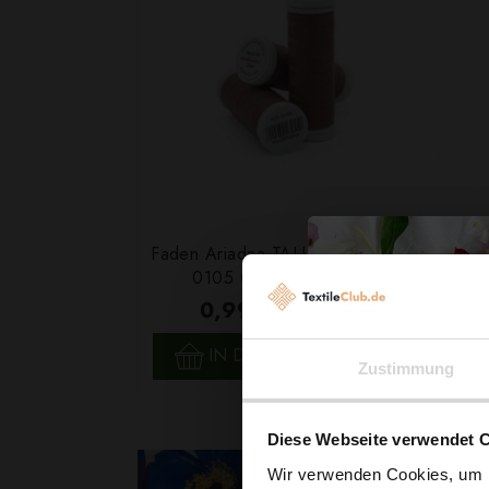
Faden Ariadna TALIA 120 Farbe
Fade
0105 Graurosa 200m
0,99 € / Stck.
SCHNELLANSICHT
IN DEN WARENKORB
Zustimmung
Diese Webseite verwendet 
Wir verwenden Cookies, um I