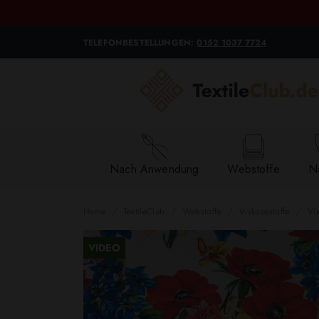
TELEFONBESTELLUNGEN:
0152 1037 7724
Nach Anwendung
Webstoffe
Na
Home
TextileClub
Webstoffe
Viskosestoffe
Vis
VIDEO