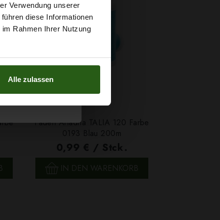
t
hrer Verwendung unserer
 führen diese Informationen
g sichern?
ie im Rahmen Ihrer Nutzung
Alle zulassen
arbe
Faden Ariadna TALIA 120 Farbe
0193 Blau 200m
0,99 € / Stck.
SCHNELLANSICHT
B
IN DEN WARENKORB