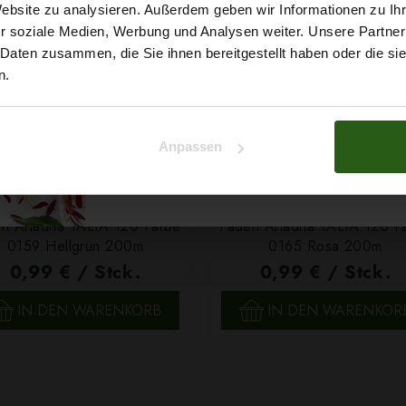
5% Rabat
Website zu analysieren. Außerdem geben wir Informationen zu I
r soziale Medien, Werbung und Analysen weiter. Unsere Partner
auf deine erste Bestellun
 Daten zusammen, die Sie ihnen bereitgestellt haben oder die s
n.
Na klar!
Anpassen
Nein, Danke
n Ariadna TALIA 120 Farbe
Faden Ariadna TALIA 120 F
0159 Hellgrün 200m
0165 Rosa 200m
0,99 € / Stck.
0,99 € / Stck.
SCHNELLANSICHT
SCHNELLANSICHT
IN DEN WARENKORB
IN DEN WARENKOR