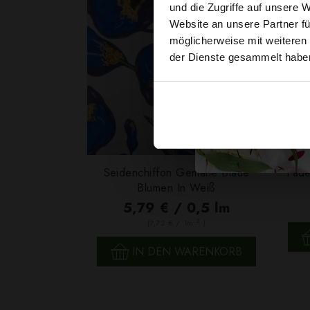
und die Zugriffe auf unsere 
Website an unsere Partner fü
möglicherweise mit weiteren
der Dienste gesammelt habe
Seidenchiffon Gemalte Blaue
Fade
Blumen In Weiß
5,79 € / 0,5 lm
2
(7,72 € / 1m
)
SCHNELLANSICHT
IN DEN WARENKORB