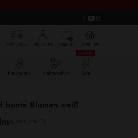

0
VORTEILSCLUB
MEIN KONTO
MERKLISTE
WARENKORB
Bis -60% !
Neuheiten
Nähzubehör
Sale
ff bunte Blumen weiß
lm
2
(8,39 € / 1m
)