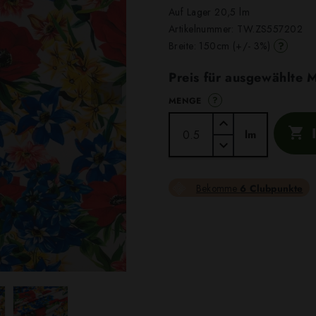
Auf Lager 20,5 lm
Artikelnummer:
TW.ZS557202
?
Breite: 150cm (+/- 3%)
Preis für ausgewählte
?
MENGE

lm
Bekomme
6 Clubpunkte