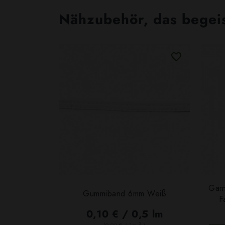
Nähzubehör, das begeist
Garn
Gummiband 6mm Weiß
F
0,10 € / 0,5 lm
2
(0,03 € / 1m
)