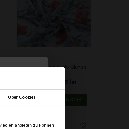
arbe
Popeline Baumwoll-Mix Blumen
Blau
4,79 € / 0,5 lm
2
(7,10 € / 1m
)
B
SCHNELLANSICHT
Über Cookies
IN DEN WARENKORB
 Medien anbieten zu können