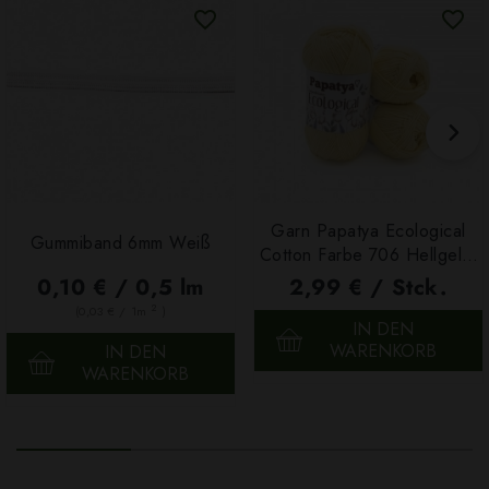
Garn Papatya Ecological
Gummiband 6mm Weiß
Cotton Farbe 706 Hellgelb,
100g
0,10 € / 0,5 lm
2,99 € / Stck.
2
(0,03 € / 1m
)
IN DEN
WARENKORB
IN DEN
WARENKORB