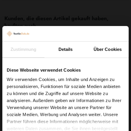
Kunden, die diesen Artikel gekauft haben,
kauften auch ...
Zustimmung
Details
Über Cookies
Diese Webseite verwendet Cookies
Wir verwenden Cookies, um Inhalte und Anzeigen zu
personalisieren, Funktionen für soziale Medien anbieten
Wie wäre es mit
zu können und die Zugriffe auf unsere Website zu
5 % Rabatt
analysieren. Außerdem geben wir Informationen zu Ihrer
Verwendung unserer Website an unsere Partner für
auf deine erste Bestellung?
soziale Medien, Werbung und Analysen weiter. Unsere
Partner führen diese Informationen möglicherweise mit
Na klar!
weiteren Daten zusammen, die Sie ihnen bereitgestellt