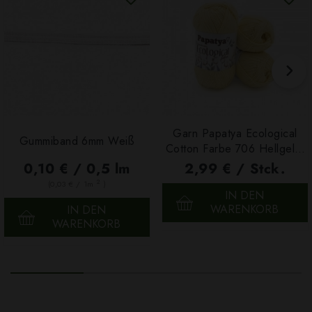
Garn Papatya Ecological
Gummiband 6mm Weiß
Cotton Farbe 706 Hellgelb,
100g
0,10 € / 0,5 lm
2,99 € / Stck.
2
(0,03 € / 1m
)
IN DEN
WARENKORB
IN DEN
WARENKORB