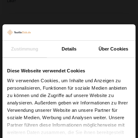
Lauf!
Kunden, die diesen Artikel gekauft haben,
kauften auch ...
Zustimmung
Details
Über Cookies
Diese Webseite verwendet Cookies
Wir verwenden Cookies, um Inhalte und Anzeigen zu
personalisieren, Funktionen für soziale Medien anbieten
Wie wäre es mit
zu können und die Zugriffe auf unsere Website zu
5 % Rabatt
analysieren. Außerdem geben wir Informationen zu Ihrer
Verwendung unserer Website an unsere Partner für
auf deine erste Bestellung?
soziale Medien, Werbung und Analysen weiter. Unsere
Partner führen diese Informationen möglicherweise mit
Na klar!
weiteren Daten zusammen, die Sie ihnen bereitgestellt