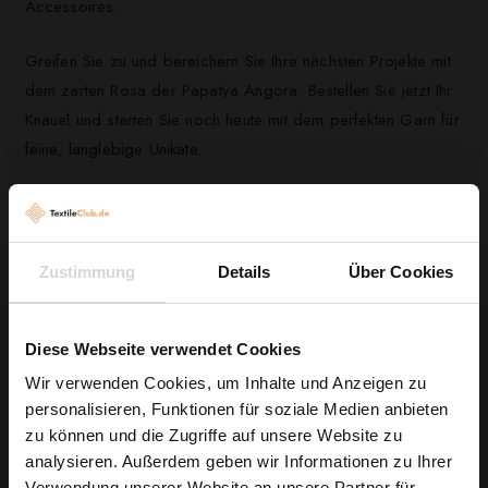
Accessoires.
Greifen Sie zu und bereichern Sie Ihre nächsten Projekte mit
dem zarten Rosa der Papatya Angora. Bestellen Sie jetzt Ihr
Knäuel und starten Sie noch heute mit dem perfekten Garn für
feine, langlebige Unikate.
Kunden, die diesen Artikel gekauft haben,
Zustimmung
Details
Über Cookies
kauften auch ...
Diese Webseite verwendet Cookies
Wir verwenden Cookies, um Inhalte und Anzeigen zu
personalisieren, Funktionen für soziale Medien anbieten
Wie wäre es mit
zu können und die Zugriffe auf unsere Website zu
5 % Rabatt
analysieren. Außerdem geben wir Informationen zu Ihrer
Verwendung unserer Website an unsere Partner für