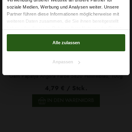
auf deine erste Bestellung?
soziale Medien, Werbung und Analysen weiter. Unsere
Partner führen diese Informationen möglicherweise mit
Na klar!
weiteren Daten zusammen, die Sie ihnen bereitgestellt
haben oder die sie im Rahmen Ihrer Nutzung der Dienste
Nein, Danke
gesammelt haben.
Alle zulassen
Anpassen
Garn Papatya Angora Farbe 5820 Himmelblau, 100g
4,79 € / Stck.
IN DEN WARENKORB