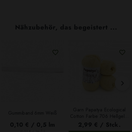
Nähzubehör, das begeistert ...
Garn Papatya Ecological
Gummiband 6mm Weiß
Cotton Farbe 706 Hellgelb,
100g
0,10 € / 0,5 lm
2,99 € / Stck.
2
(0,03 € / 1m
)