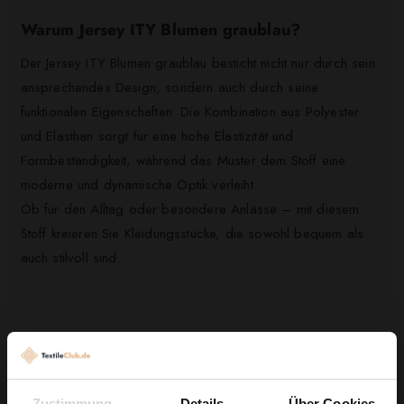
Warum Jersey ITY Blumen graublau?
Der Jersey ITY Blumen graublau besticht nicht nur durch sein
ansprechendes Design, sondern auch durch seine
funktionalen Eigenschaften. Die Kombination aus Polyester
und Elasthan sorgt für eine hohe Elastizität und
Formbeständigkeit, während das Muster dem Stoff eine
moderne und dynamische Optik verleiht.
Ob für den Alltag oder besondere Anlässe – mit diesem
Stoff kreieren Sie Kleidungsstücke, die sowohl bequem als
auch stilvoll sind.
Kunden, die diesen Artikel gekauft haben,
kauften auch ...
Zustimmung
Details
Über Cookies