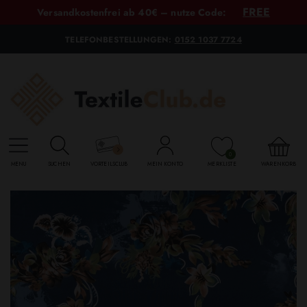
FREE
Versandkostenfrei ab 40€ – nutze Code:
TELEFONBESTELLUNGEN:
0152 1037 7724
0
MENU
SUCHEN
VORTEILSCLUB
MEIN KONTO
MERKLISTE
WARENKORB