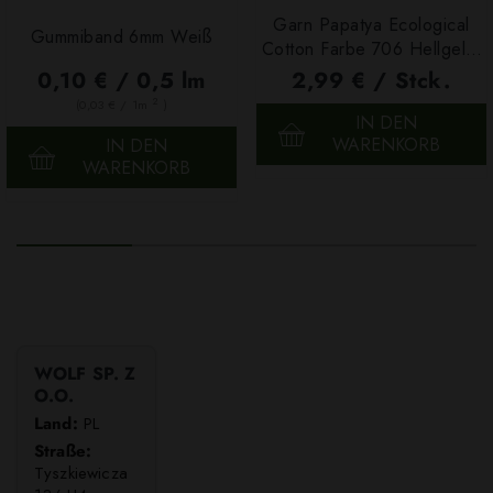
Garn Papatya Ecological
Gummiband 6mm Weiß
Cotton Farbe 706 Hellgelb,
100g
0,10 € / 0,5 lm
2,99 € / Stck.
2
(0,03 € / 1m
)
IN DEN
WARENKORB
IN DEN
WARENKORB
WOLF SP. Z
O.O.
Land:
PL
Straße:
Tyszkiewicza