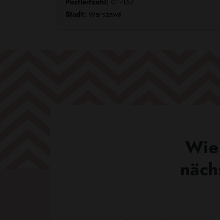
Postleitzahl:
01-157
Stadt:
Warszawa
Wie 
näch