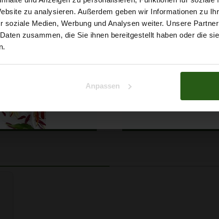
5% Rabat
Website zu analysieren. Außerdem geben wir Informationen zu I
r soziale Medien, Werbung und Analysen weiter. Unsere Partner
auf deine erste Bestellun
 Daten zusammen, die Sie ihnen bereitgestellt haben oder die s
n.
Na klar!
 Papatya Ecological Cotton
Faden Ariadna TALIA 120 
arbe 706 Hellgelb, 100g
0854 Braunton 200m
Anpassen
Nein, Danke
2,99 € / Stck.
0,99 € / Stck.
SCHNELLANSICHT
SCHNELLANSICHT
IN DEN WARENKORB
IN DEN WARENKO