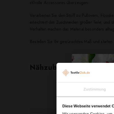
stilvolle Accessoires überzeugen.
Verarbeiten Sie den Stoff zu Pullovern, Hoodie
erleichtert das Zuschneiden großer Teile, und d
Verhalten machen das Material besonders alltag
Bestellen Sie Ihr gewünschtes Maß und starten S
Nähzubehör, das begeist
Zustimmung
Diese Webseite verwendet 
Wir verwenden Cookies, um I