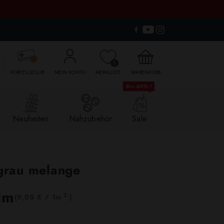

0
VORTEILSCLUB
MEIN KONTO
MERKLISTE
WARENKORB
Bis -60% !
Neuheiten
Nähzubehör
Sale
lgrau melange
lm
2
(9,05 € / 1m
)