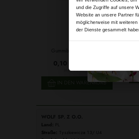
und die Zugriffe auf unsere 
Website an unsere Partner fü
möglicherweise mit weiteren
der Dienste gesammelt habe
Garn
Gummiband 6mm Weiß
F
0,10 € / 0,5 lm
2
(0,03 € / 1m
)
SCHNELLANSICHT
IN DEN WARENKORB
WOLF SP. Z O.O.
Land:
PL
Straße:
Tyszkiewicza 13/ U4