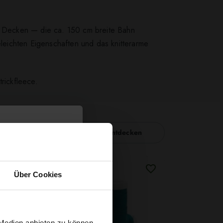
nd Decken — die ca. 150 cm breite Bahn
eleichten Eigenschaften und das knitterarme
rickfleece.
Nähzubehör entdecken
Über Cookies
 Medien anbieten zu können