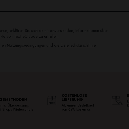
ren, erklären Sie sich damit einverstanden, Informationen über
te von TextileClub.de zu erhalten.
inen
Nutzungsbedingungen
und die
Datenschutzrichtlinie
.
KOSTENLOSE
GSMETHODEN
LIEFERUNG
b
larna, Überweisung.
Ab einem Bestellwert
K
ed Shops Käuferschutz
von 69€ kostenlos