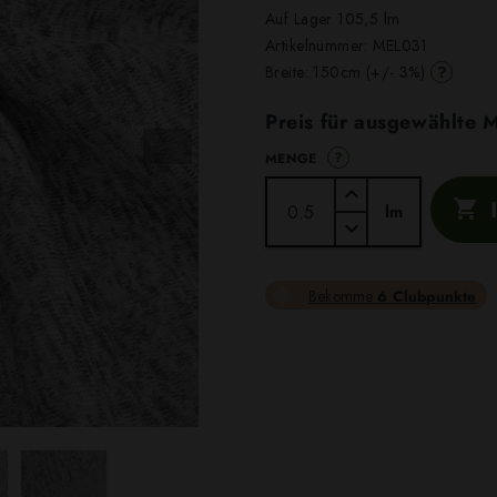
Auf Lager 105,5 lm
Artikelnummer:
MEL031
?
Breite: 150cm (+/- 3%)
Preis für ausgewählte
?
MENGE

lm
Bekomme
6 Clubpunkte