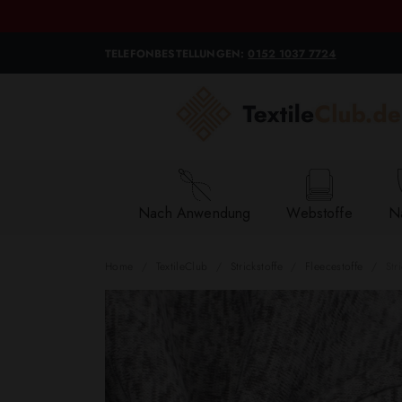
TELEFONBESTELLUNGEN:
0152 1037 7724
Nach Anwendung
Webstoffe
Na
Home
TextileClub
Strickstoffe
Fleecestoffe
Str