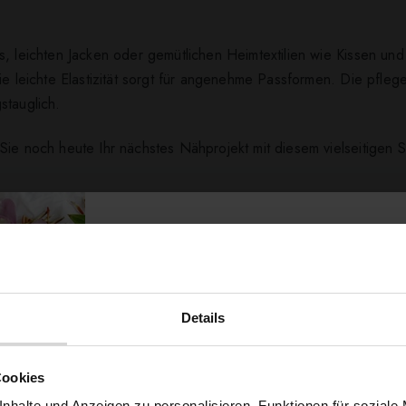
s, leichten Jacken oder gemütlichen Heimtextilien wie Kissen u
ie leichte Elastizität sorgt für angenehme Passformen. Die pfleg
stauglich.
ie noch heute Ihr nächstes Nähprojekt mit diesem vielseitigen St
ert ...
Details
Möchtest du dir
Cookies
nhalte und Anzeigen zu personalisieren, Funktionen für soziale