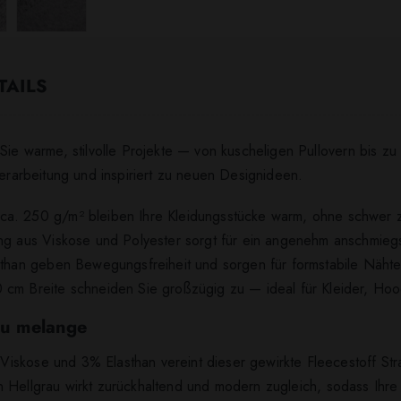
TAILS
Sie warme, stilvolle Projekte — von kuscheligen Pullovern bis zu
Verarbeitung und inspiriert zu neuen Designideen.
ca. 250 g/m² bleiben Ihre Kleidungsstücke warm, ohne schwer z
ung aus Viskose und Polyester sorgt für ein angenehm anschmie
asthan geben Bewegungsfreiheit und sorgen für formstabile Nähte
 cm Breite schneiden Sie großzügig zu — ideal für Kleider, Hoo
rau melange
skose und 3% Elasthan vereint dieser gewirkte Fleecestoff Strap
in Hellgrau wirkt zurückhaltend und modern zugleich, sodass Ihre