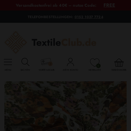
FREE
Versandkostenfrei ab 40€ – nutze Code:
TELEFONBESTELLUNGEN:
0152 1037 7724
0
MENU
SUCHEN
VORTEILSCLUB
MEIN KONTO
MERKLISTE
WARENKORB