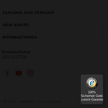
ZAHLUNG UND VERSAND

MEIN KONTO

INFORMATIONEN

Kontaktaufnahme
0152 1037 7724
100%
Sicherheit Geld-
zurück-Garantie
© 2026 - TextileClub - Online einkaufen