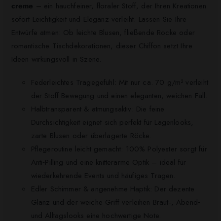
creme
– ein hauchfeiner, floraler Stoff, der Ihren Kreationen
sofort Leichtigkeit und Eleganz verleiht. Lassen Sie Ihre
Entwürfe atmen: Ob leichte Blusen, fließende Röcke oder
romantische Tischdekorationen, dieser Chiffon setzt Ihre
Ideen wirkungsvoll in Szene.
Federleichtes Tragegefühl: Mit nur ca. 70 g/m² verleiht
der Stoff Bewegung und einen eleganten, weichen Fall.
Halbtransparent & atmungsaktiv: Die feine
Durchsichtigkeit eignet sich perfekt für Lagenlooks,
zarte Blusen oder überlagerte Röcke.
Pflegeroutine leicht gemacht: 100% Polyester sorgt für
Anti‑Pilling und eine knitterarme Optik – ideal für
wiederkehrende Events und häufiges Tragen.
Edler Schimmer & angenehme Haptik: Der dezente
Glanz und der weiche Griff verleihen Braut-, Abend‑
und Alltagslooks eine hochwertige Note.