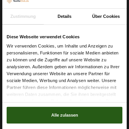
Nutzen Sie den leichten Glanz, um einfache Schnitte
aufzuwerten, oder setzen Sie volumige Röcke und verspielte
Zustimmung
Details
Über Cookies
Blusen in Szene – der Chiffon behält dabei seine elegante
Ausstrahlung und pflegeleichten Eigenschaften.
Diese Webseite verwendet Cookies
Geben Sie Ihren Ideen Raum: Bestellen Sie jetzt und starten
Wir verwenden Cookies, um Inhalte und Anzeigen zu
Sie Ihr nächstes Nähprojekt mit diesem vielseitigen, floralen
personalisieren, Funktionen für soziale Medien anbieten
Wie wäre es mit
Chiffon.
zu können und die Zugriffe auf unsere Website zu
5 % Rabatt
analysieren. Außerdem geben wir Informationen zu Ihrer
Verwendung unserer Website an unsere Partner für
auf deine erste Bestellung?
soziale Medien, Werbung und Analysen weiter. Unsere
Nähzubehör, das begeistert ...
Partner führen diese Informationen möglicherweise mit
Na klar!
weiteren Daten zusammen, die Sie ihnen bereitgestellt
haben oder die sie im Rahmen Ihrer Nutzung der Dienste
Nein, Danke
gesammelt haben.
Alle zulassen