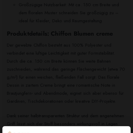
Großzügige Nutzbarkeit: Mit ca. 150 cm Breite und
dem floralen Muster schneiden Sie großzügig zu –
ideal für Kleider, Deko und Raumgestaltung.
Produktdetails: Chiffon Blumen creme
Der gewebte Chiffon besteht aus 100% Polyester und
verbindet eine luftige Leichtigkeit mit guter Formstabilität.
Durch die ca. 150 cm Breite können Sie weite Bahnen
zuschneiden, während das geringe Flächengewicht (etwa 70
g/m²) für einen weichen, fließenden Fall sorgt. Das florale
Dessin in zartem Creme bringt eine romantische Note in
Brautjungfern‑ und Abendmode, eignet sich aber ebenso für
Gardinen, Tischdekorationen oder kreative DIY‑Projekte.
Dank seiner halbtransparenten Struktur und dem angenehmen
Griff lässt sich der Stoff besonders wirkungsvoll in Lagen
verarbeiten oder mit blickdichter Unterlage kombinieren.