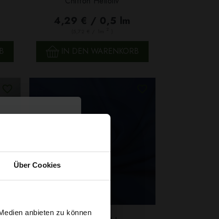
Chiffon Helloliv
SCHNELLANSICHT
4,29 € / 0,5 lm
2
(5,72 € / 1m
)
B
IN DEN WARENKORB
Über Cookies
 Medien anbieten zu können