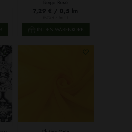
SCHNELLANSICHT
Beige Rosé
7,29 € / 0,5 lm
2
(9,72 € / 1m
)
B
IN DEN WARENKORB
warz
Chiffon Gelb