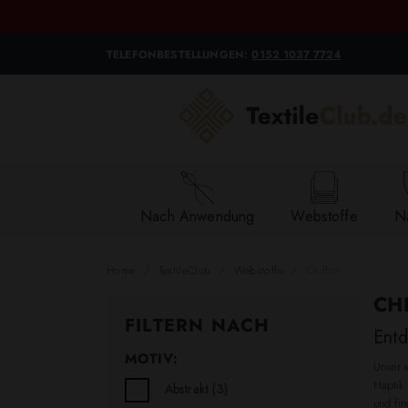
TELEFONBESTELLUNGEN:
0152 1037 7724
Nach Anwendung
Webstoffe
Na
Home
TextileClub
Webstoffe
Chiffon
CH
FILTERN NACH
Entd
MOTIV:
Unser 
Haptik 
Abstrakt
(3)
und fin