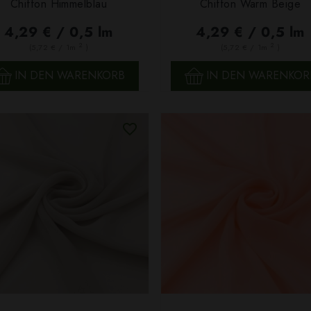
Chiffon Himmelblau
Chiffon Warm Beige
SCHNELLANSICHT
SCHNELLANSICHT
4,29 € / 0,5 lm
4,29 € / 0,5 lm
2
2
(5,72 € / 1m
)
(5,72 € / 1m
)
IN DEN WARENKORB
IN DEN WARENKOR