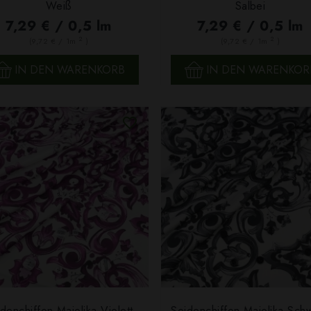
SCHNELLANSICHT
SCHNELLANSICHT
Weiß
Salbei
7,29 € / 0,5 lm
7,29 € / 0,5 lm
2
2
(9,72 € / 1m
)
(9,72 € / 1m
)
IN DEN WARENKORB
IN DEN WARENKOR
denchiffon Majolika Violett
Seidenchiffon Majolika Sch