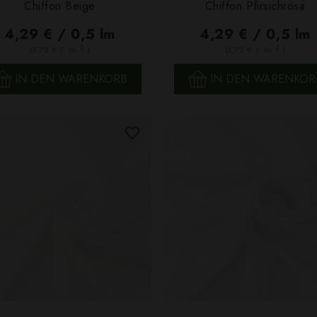
Chiffon Beige
Chiffon Pfirsichrosa
SCHNELLANSICHT
SCHNELLANSICHT
4,29 € / 0,5 lm
4,29 € / 0,5 lm
2
2
(5,72 € / 1m
)
(5,72 € / 1m
)
IN DEN WARENKORB
IN DEN WARENKOR