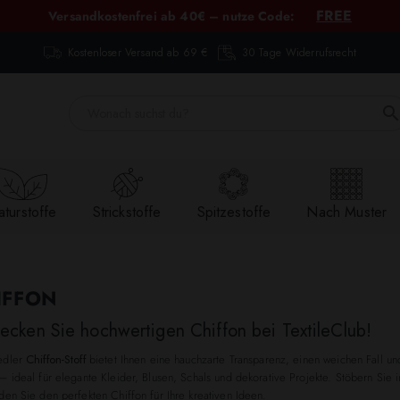
FREE
Versandkostenfrei ab 40€ – nutze Code:
Kostenloser Versand ab 69 €
30 Tage Widerrufsrecht
turstoffe
Strickstoffe
Spitzestoffe
Nach Muster
IFFON
ecken Sie hochwertigen Chiffon bei TextileClub!
edler
Chiffon-Stoff
bietet Ihnen eine hauchzarte Transparenz, einen weichen Fall un
– ideal für elegante Kleider, Blusen, Schals und dekorative Projekte. Stöbern Sie
den Sie den perfekten Chiffon für Ihre kreativen Ideen.