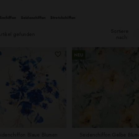
inchiffon
Seidenchiffon
Stretchchiffon
Sortiere
rtikel gefunden
nach:
NEU
idenchiffon Blaue Blumen
Seidenchiffon Gelbe Blu