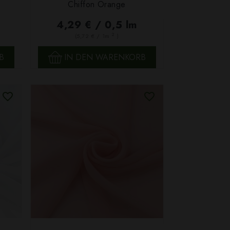
Chiffon Orange
SCHNELLANSICHT
4,29 € / 0,5 lm
2
(5,72 € / 1m
)
B
IN DEN WARENKORB