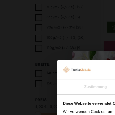
70g/m2 (+/- 3%)
(127)
85g/m2 (+/- 3%)
(3)
90g/m2 (+/- 3%)
(28)
100g/m2 (+/- 3%)
(30)
110g/m2 (+/- 3%)
(9)
BREITE:
140cm (+/- 3%)
(2)
150cm (+/- 3%)
(195)
Zustimmung
PREIS
Diese Webseite verwendet 
4,00 € - 8,00 €
Wir verwenden Cookies, um I