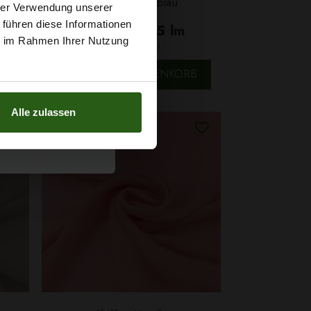
t
Chiffon Königsblau
SCHNELLANSICHT
hrer Verwendung unserer
 führen diese Informationen
4,29 € / 0,5 lm
g sichern?
ie im Rahmen Ihrer Nutzung
2
(5,72 € / 1m
)
B
IN DEN WARENKORB
Alle zulassen