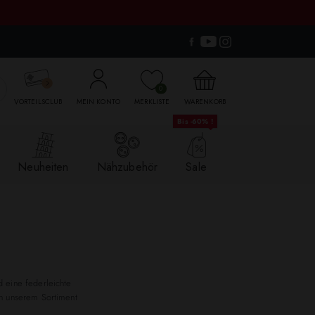

0
VORTEILSCLUB
MEIN KONTO
MERKLISTE
WARENKORB
Bis -60% !
Neuheiten
Nähzubehör
Sale
d eine federleichte
 in unserem Sortiment