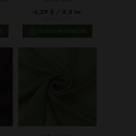
SCHNELLANSICHT
4,29 € / 0,5 lm
2
(5,72 € / 1m
)
B
IN DEN WARENKORB