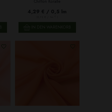
Chiffon Koralle
SCHNELLANSICHT
4,29 € / 0,5 lm
2
(5,72 € / 1m
)
B
IN DEN WARENKORB