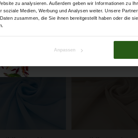
5% Rabat
Chiffon Dunkelrosa
Chiffon Grau
SCHNELLANSICHT
SCHNELLANSICHT
Website zu analysieren. Außerdem geben wir Informationen zu I
r soziale Medien, Werbung und Analysen weiter. Unsere Partner
4,29 € / 0,5 lm
4,29 € / 0,5 lm
auf deine erste Bestellun
 Daten zusammen, die Sie ihnen bereitgestellt haben oder die s
2
2
(5,72 € / 1m
)
(5,72 € / 1m
)
n.
IN DEN WARENKORB
IN DEN WARENKOR
Na klar!
Anpassen
Nein, Danke