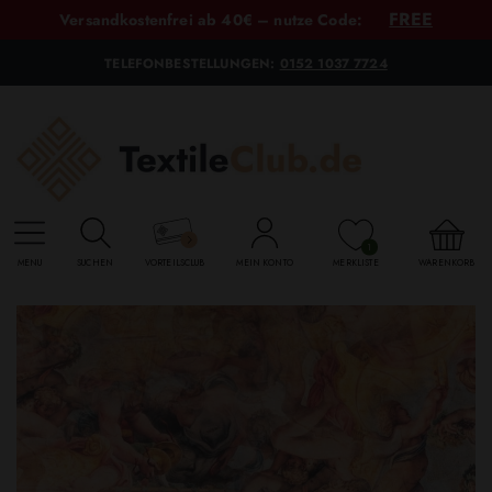
FREE
Versandkostenfrei ab 40€ – nutze Code:
TELEFONBESTELLUNGEN:
0152 1037 7724
1
MENU
SUCHEN
VORTEILSCLUB
MEIN KONTO
MERKLISTE
WARENKORB