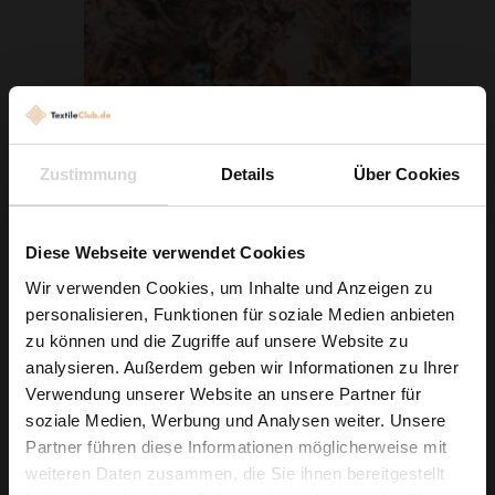
Zustimmung
Details
Über Cookies
Seidenchiffon Freskenmuster Braunbeige
7,29 € / 0,5 lm
2
(9,72 € / 1m
)
Diese Webseite verwendet Cookies
Wir verwenden Cookies, um Inhalte und Anzeigen zu
IN DEN WARENKORB
personalisieren, Funktionen für soziale Medien anbieten
Wie wäre es mit
zu können und die Zugriffe auf unsere Website zu
5 % Rabatt
analysieren. Außerdem geben wir Informationen zu Ihrer
Verwendung unserer Website an unsere Partner für
auf deine erste Bestellung?
soziale Medien, Werbung und Analysen weiter. Unsere
Partner führen diese Informationen möglicherweise mit
Na klar!
weiteren Daten zusammen, die Sie ihnen bereitgestellt