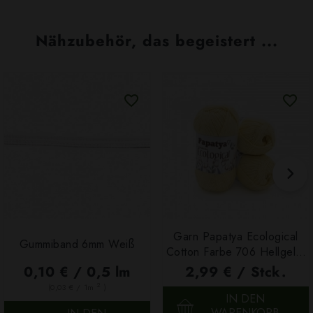
Nähzubehör, das begeistert ...
Garn Papatya Ecological
Gummiband 6mm Weiß
Cotton Farbe 706 Hellgelb,
100g
0,10 € / 0,5 lm
2,99 € / Stck.
2
(0,03 € / 1m
)
IN DEN
WARENKORB