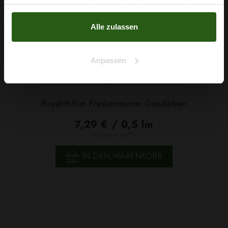
haben oder die sie im Rahmen Ihrer Nutzung der Dienste
Nein, Danke
gesammelt haben.
Alle zulassen
Anpassen
Royalchiffon Freskenmuster Graufarben
7,29 € / 0,5 lm
2
(9,72 € / 1m
)
IN DEN WARENKORB