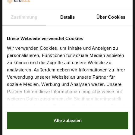
profitieren von der großzügigen Breite von etwa 160 cm.
Der Jersey lässt sich leicht verarbeiten und passt sich mit
Zustimmung
Details
Über Cookies
seinem
weichen Fall
Ihren Designideen an, ohne
aufzutragen. Dank Anti-Pilling und knitterarmer Beschaffenheit
Diese Webseite verwendet Cookies
behalten Ihre fertigen Stücke länger ihr gepflegtes Aussehen.
Wir verwenden Cookies, um Inhalte und Anzeigen zu
Worauf warten Sie noch? Greifen Sie zu und verwandeln Sie
personalisieren, Funktionen für soziale Medien anbieten
Wie wäre es mit
Ihre Nähideen in komfortable, langlebige Lieblingsstücke.
zu können und die Zugriffe auf unsere Website zu
5 % Rabatt
analysieren. Außerdem geben wir Informationen zu Ihrer
Verwendung unserer Website an unsere Partner für
auf deine erste Bestellung?
soziale Medien, Werbung und Analysen weiter. Unsere
Nähzubehör, das begeistert ...
Partner führen diese Informationen möglicherweise mit
Na klar!
weiteren Daten zusammen, die Sie ihnen bereitgestellt
haben oder die sie im Rahmen Ihrer Nutzung der Dienste
Nein, Danke
gesammelt haben.
Alle zulassen