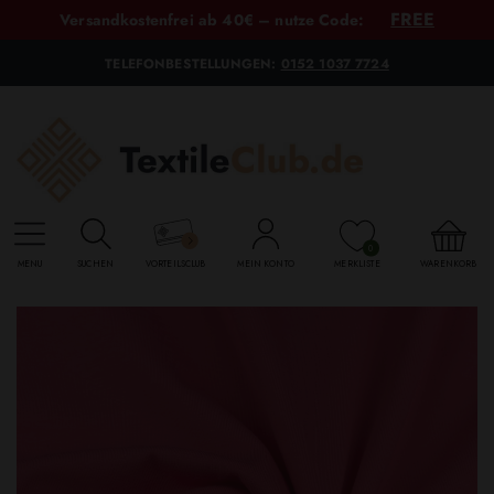
FREE
Versandkostenfrei ab 40€ – nutze Code:
TELEFONBESTELLUNGEN:
0152 1037 7724
0
MENU
SUCHEN
VORTEILSCLUB
MEIN KONTO
MERKLISTE
WARENKORB