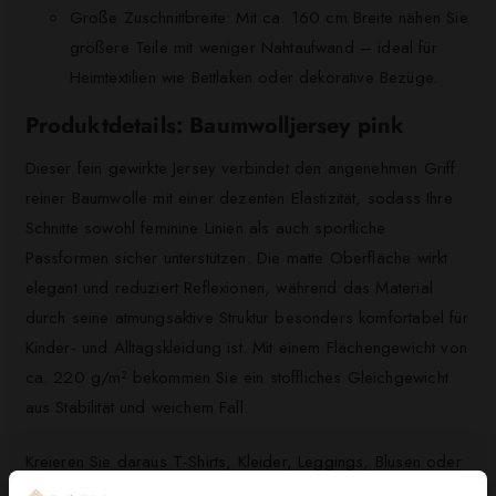
Große Zuschnittbreite: Mit ca. 160 cm Breite nähen Sie
größere Teile mit weniger Nahtaufwand – ideal für
Heimtextilien wie Bettlaken oder dekorative Bezüge.
Produktdetails: Baumwolljersey pink
Dieser fein gewirkte Jersey verbindet den angenehmen Griff
reiner Baumwolle mit einer dezenten Elastizität, sodass Ihre
Schnitte sowohl feminine Linien als auch sportliche
Passformen sicher unterstützen. Die matte Oberfläche wirkt
elegant und reduziert Reflexionen, während das Material
durch seine atmungsaktive Struktur besonders komfortabel für
Kinder- und Alltagskleidung ist. Mit einem Flächengewicht von
ca. 220 g/m² bekommen Sie ein stoffliches Gleichgewicht
aus Stabilität und weichem Fall.
Kreieren Sie daraus T-Shirts, Kleider, Leggings, Blusen oder
leichte Röcke – aber auch Bettlaken und Dekokissen