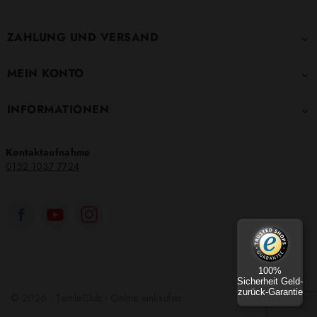
ZAHLUNG UND VERSAND

MEIN KONTO

INFORMATIONEN

Kontaktaufnahme
0152 1037 7724
100%
Sicherheit Geld-
zurück-Garantie
© 2026 - TextileClub - Online einkaufen