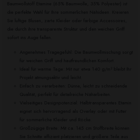
Baumwollstoff Etamine (65% Baumwolle, 35% Polyester) ist
die perfekte Wahl für Ihre sommerlichen Nähideen. Kreieren
Sie luftige Blusen, zarte Kleider oder farbige Accessoires,
die durch ihre transparente Struktur und den weichen Griff
sofort ins Auge fallen.
Angenehmes Tragegefühl: Die Baumwollmischung sorgt
für weichen Griff und hautfreundlichen Komfort.
Ideal für warme Tage: Mit nur etwa 140 g/m² bleibt Ihr
Projekt atmungsaktiv und leicht.
Einfach zu verarbeiten: Dünne, leicht zu schneidende
Qualität, perfekt für detailreiche Näharbeiten.
Vielseitiges Designpotenzial: Halbtransparentes Etamin
eignet sich hervorragend als Overlay oder mit Futter
für sommerliche Kleider und Röcke.
Großzügige Breite: Mit ca. 145 cm Stoffbreite können
Sie Schnitte effizient platzieren und größere Teile aus