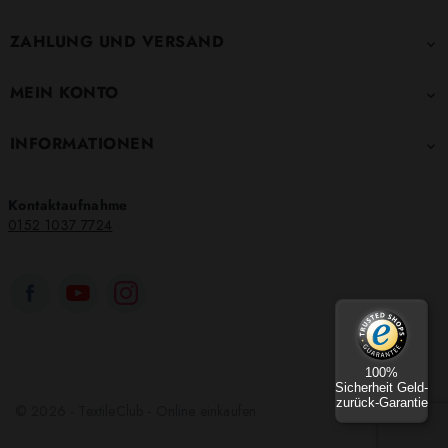
ZAHLUNG UND VERSAND

MEIN KONTO

INFORMATIONEN

Kontaktaufnahme
0152 1037 7724
100%
Sicherheit Geld-
zurück-Garantie
© 2026 - TextileClub - Online einkaufen