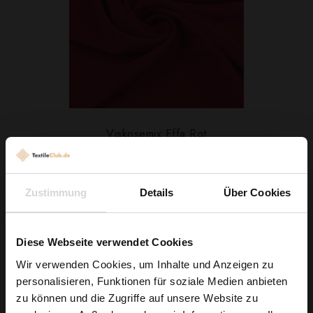
Viskosemix Effa Rot
7,29 € / 0,5 lm
2
(9,72 € / 1m
)
Zustimmung
Details
Über Cookies
IN DEN WARENKORB
Diese Webseite verwendet Cookies
Wir verwenden Cookies, um Inhalte und Anzeigen zu
personalisieren, Funktionen für soziale Medien anbieten
Wie wäre es mit
zu können und die Zugriffe auf unsere Website zu