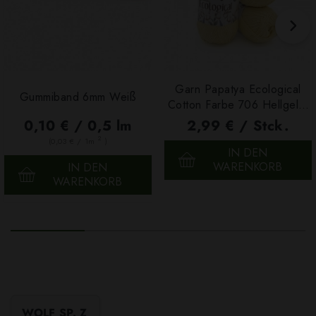
Garn Papatya Ecological
Gummiband 6mm Weiß
Cotton Farbe 706 Hellgelb,
100g
0,10 € / 0,5 lm
2,99 € / Stck.
2
(0,03 € / 1m
)
IN DEN
WARENKORB
IN DEN
WARENKORB
WOLF SP. Z