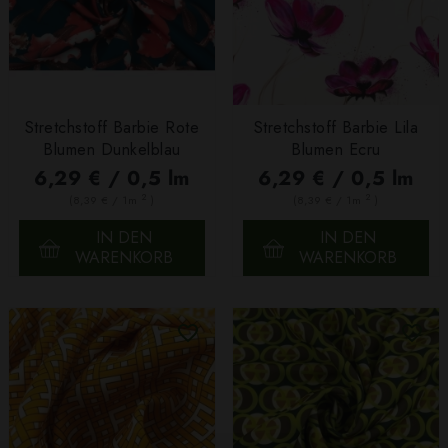
Stretchstoff Barbie Rote
Stretchstoff Barbie Lila
Blumen Dunkelblau
Blumen Ecru
6,29 € / 0,5 lm
6,29 € / 0,5 lm
2
2
(8,39 € / 1m
)
(8,39 € / 1m
)
IN DEN
IN DEN
WARENKORB
WARENKORB