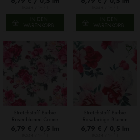
6,79 € / 0,5 lm
6,79 € / 0,5 lm
2
2
(9,05 € / 1m
)
(9,05 € / 1m
)
IN DEN
IN DEN
WARENKORB
WARENKORB
Stretchstoff Barbie
Stretchstoff Barbie
Rosenblumen Creme
Rosafarbige Blumen
Creme
6,79 € / 0,5 lm
6,79 € / 0,5 lm
2
2
(9,05 € / 1m
)
(9,05 € / 1m
)