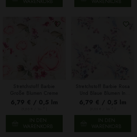
WARENKORB
WARENKORB
Stretchstoff Barbie
Stretchstoff Barbie Rosa
Große Blumen Creme
Und Blaue Blumen In
Creme
6,79 € / 0,5 lm
6,79 € / 0,5 lm
2
2
(9,05 € / 1m
)
(9,05 € / 1m
)
IN DEN
IN DEN
WARENKORB
WARENKORB