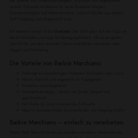
die Vorteile von Widerstandsfähigkeit, Elastizität und Tragekomfort
vereint. Polyester ist bekannt für seine Strapazierfähigkeit,
Formbeständigkeit und Wetterresistenz, wodurch Kleider aus diesem
Stoff langlebig und pflegeleicht sind.
Ein weiterer Vorteil ist die
Elastizität
. Der Stoff passt sich der Figur an,
bleibt formstabil und sorgt für Bewegungsfreiheit. Mit seiner glatten
Oberfläche und dem dezenten Glanz wirkt Barbie Marchiano stets
elegant und hochwertig.
Die Vorteile von Barbie Marchiano
Gefertigt aus hochwertigem Polyester mit Elastan oder Lycra
Weich, elastisch und angenehm im Tragegefühl
Knitterfrei und pflegeleicht
Georgette-Bindung – ähnlich wie Seide, elegant und
geschmackvoll
Fällt fließend, umschmeichelt die Silhouette
Ideal für Business-Mode, Sommerkleider und elegante Outfits
Barbie Marchiano – einfach zu verarbeiten
Dieser Stoff lässt sich leicht zuschneiden und nähen, franst nicht aus