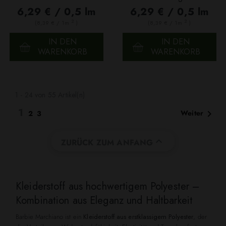
Kronen Schwarz
6,29 € / 0,5 lm
6,29 € / 0,5 lm
2
2
(8,39 € / 1m
)
(8,39 € / 1m
)
IN DEN
IN DEN
WARENKORB
WARENKORB
1 - 24 von 55 Artikel(n)
1

Weiter
2
3

ZURÜCK ZUM ANFANG
Kleiderstoff aus hochwertigem Polyester –
Kombination aus Eleganz und Haltbarkeit
Barbie Marchiano ist ein
Kleiderstoff aus erstklassigem Polyester
, der