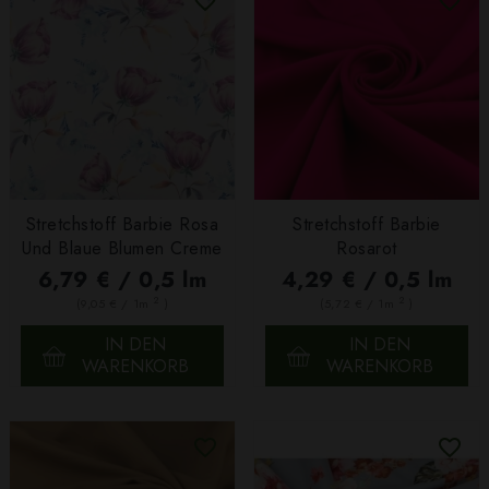
Stretchstoff Barbie Rosa
Stretchstoff Barbie
Und Blaue Blumen Creme
Rosarot
6,79 € / 0,5 lm
4,29 € / 0,5 lm
2
2
(9,05 € / 1m
)
(5,72 € / 1m
)
IN DEN
IN DEN
WARENKORB
WARENKORB