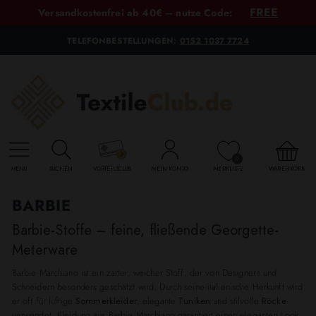
FREE
Versandkostenfrei ab 40€ – nutze Code:
TELEFONBESTELLUNGEN:
0152 1037 7724
0
MENU
SUCHEN
VORTEILSCLUB
MEIN KONTO
MERKLISTE
WARENKORB
BARBIE
Barbie-Stoffe – feine, fließende Georgette-
Meterware
Barbie Marchiano ist ein zarter, weicher Stoff, der von Designern und
Schneidern besonders geschätzt wird. Durch seine italienische Herkunft wird
er oft für luftige
Sommerkleider
, elegante
Tuniken
und stilvolle
Röcke
verwendet. Kleidung aus Barbie Marchiano garantiert einen eleganten Look,