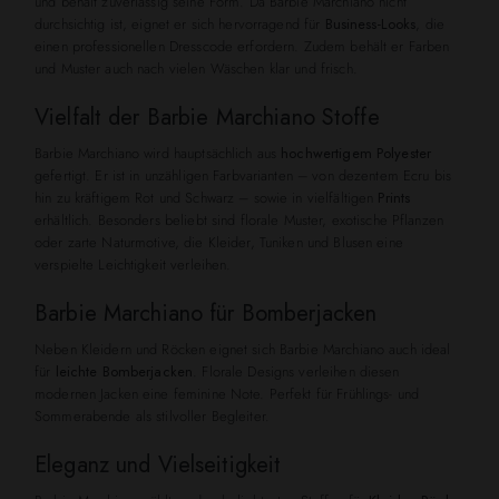
und behält zuverlässig seine Form. Da Barbie Marchiano nicht
durchsichtig ist, eignet er sich hervorragend für
Business-Looks
, die
einen professionellen Dresscode erfordern. Zudem behält er Farben
und Muster auch nach vielen Wäschen klar und frisch.
Vielfalt der Barbie Marchiano Stoffe
Barbie Marchiano wird hauptsächlich aus
hochwertigem Polyester
gefertigt. Er ist in unzähligen Farbvarianten – von dezentem Ecru bis
hin zu kräftigem Rot und Schwarz – sowie in vielfältigen
Prints
erhältlich. Besonders beliebt sind florale Muster, exotische Pflanzen
oder zarte Naturmotive, die Kleider, Tuniken und Blusen eine
verspielte Leichtigkeit verleihen.
Barbie Marchiano für Bomberjacken
Neben Kleidern und Röcken eignet sich Barbie Marchiano auch ideal
für
leichte Bomberjacken
. Florale Designs verleihen diesen
modernen Jacken eine feminine Note. Perfekt für Frühlings- und
Sommerabende als stilvoller Begleiter.
Eleganz und Vielseitigkeit