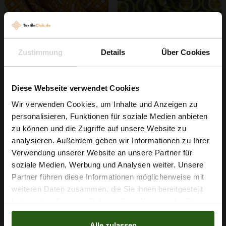
Stretchstoff Barbie Gelbe
Stretchstoff Barbie Kreise
Zustimmung
Details
Über Cookies
Bausteine
Grün
6,29 € / 0,5 lm
6,29 € / 0,5 lm
2
2
(8,39 € / 1m
)
(8,39 € / 1m
)
Diese Webseite verwendet Cookies
IN DEN
IN DEN
Wir verwenden Cookies, um Inhalte und Anzeigen zu
WARENKORB
WARENKORB
personalisieren, Funktionen für soziale Medien anbieten
Wie wäre es mit
zu können und die Zugriffe auf unsere Website zu
5 % Rabatt
analysieren. Außerdem geben wir Informationen zu Ihrer
Verwendung unserer Website an unsere Partner für
auf deine erste Bestellung?
soziale Medien, Werbung und Analysen weiter. Unsere
Partner führen diese Informationen möglicherweise mit
Na klar!
weiteren Daten zusammen, die Sie ihnen bereitgestellt
haben oder die sie im Rahmen Ihrer Nutzung der Dienste
Nein, Danke
gesammelt haben.
Alle zulassen