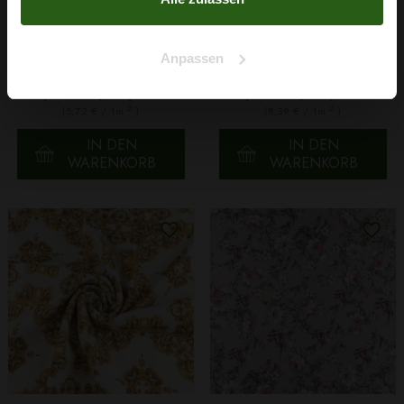
Stretchstoff Barbie
Stretchstoff Barbie
Anpassen
Grasgrün
Buchstaben Creme
4,29 € / 0,5 lm
6,29 € / 0,5 lm
2
2
(5,72 € / 1m
)
(8,39 € / 1m
)
IN DEN
IN DEN
WARENKORB
WARENKORB