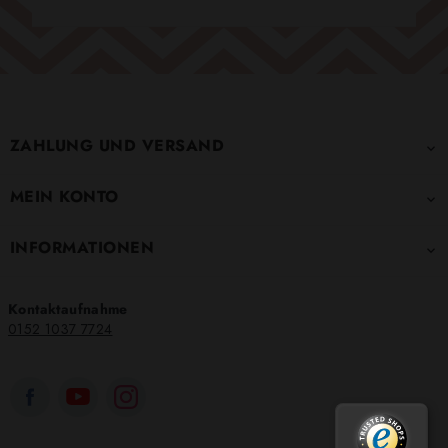
ZAHLUNG UND VERSAND

MEIN KONTO

INFORMATIONEN

Kontaktaufnahme
0152 1037 7724