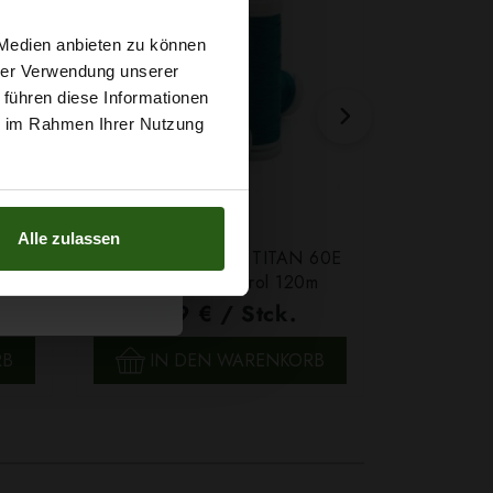
t
 Medien anbieten zu können
hrer Verwendung unserer
 führen diese Informationen
g sichern?
ie im Rahmen Ihrer Nutzung
Alle zulassen
Farbe
Ledergarn Ariadna TITAN 60E
Garn Papat
Farbe 2580 Petrol 120m
We
1,79 € / Stck.
4,7
SCHNELLANSICHT
SCH
RB
IN DEN WARENKORB
IN