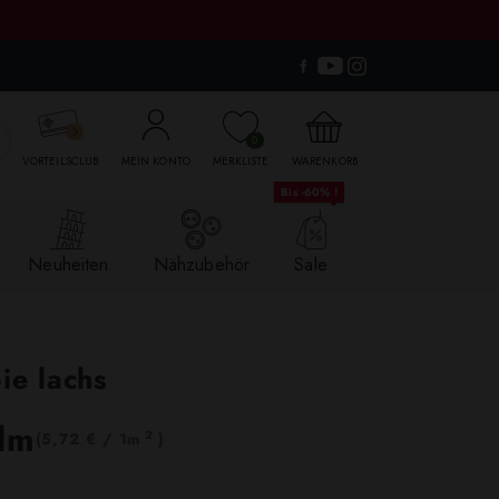

0
VORTEILSCLUB
MEIN KONTO
MERKLISTE
WARENKORB
Bis -60% !
Neuheiten
Nähzubehör
Sale
ie lachs
 lm
2
(5,72 € / 1m
)