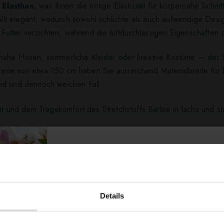
 Elasthan
, was Ihnen die nötige Elastizität für körpernahe Schni
fällt elegant, wodurch sowohl schlichte als auch aufwendige Des
n Futter verzichten, während die luftdurchlässigen Eigenschaften
ahe Hosen, sommerliche Kleider oder kreative Kostüme — der Stof
 Breite von etwa 150 cm haben Sie ausreichend Materialbreite für
nd und dennoch weichen Fall.
it und dem Tragekomfort des Stretchstoffs Barbie in lachs und st
ert ...
Details