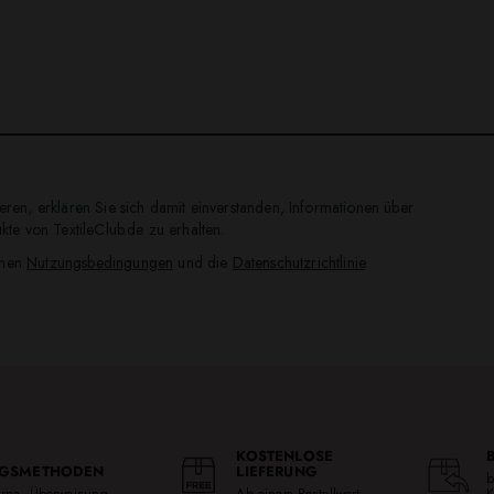
ren, erklären Sie sich damit einverstanden, Informationen über
te von TextileClub.de zu erhalten.
inen
Nutzungsbedingungen
und die
Datenschutzrichtlinie
.
KOSTENLOSE
GSMETHODEN
LIEFERUNG
b
larna, Überweisung.
Ab einem Bestellwert
K