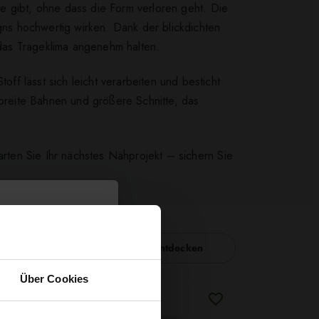
tte gibt, ohne dass die Form verloren geht. Die
igns hochwertig wirken. Dank der blickdichten
 das Trageklima angenehm halten.
f lässt sich leicht verarbeiten und besticht
 breite Bahnen und größere Schnitte, das
arten Sie Ihr nächstes Nähprojekt – sichern Sie
Nähzubehör entdecken
Über Cookies