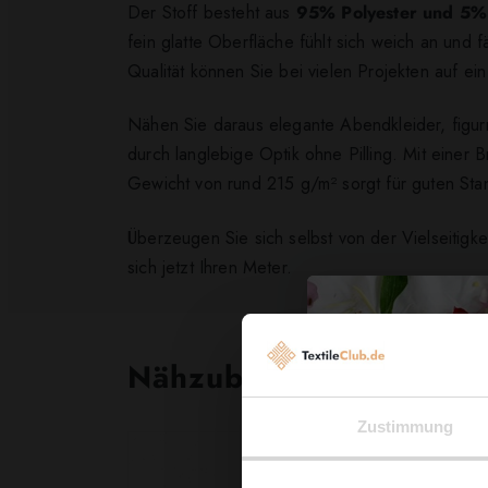
Der Stoff besteht aus
95% Polyester und 5%
fein glatte Oberfläche fühlt sich weich an und 
Qualität können Sie bei vielen Projekten auf ei
Nähen Sie daraus elegante Abendkleider, figurn
durch langlebige Optik ohne Pilling. Mit einer
Gewicht von rund 215 g/m² sorgt für guten Sta
Überzeugen Sie sich selbst von der Vielseitigke
sich jetzt Ihren Meter.
Nähzubehör, das begeist
Zustimmung