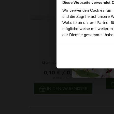
Diese Webseite verwendet 
Wir verwenden Cookies, um I
und die Zugriffe auf unsere 
Website an unsere Partner fü
möglicherweise mit weiteren
der Dienste gesammelt habe
Garn
Gummiband 6mm Weiß
F
0,10 € / 0,5 lm
2
(0,03 € / 1m
)
SCHNELLANSICHT
IN DEN WARENKORB