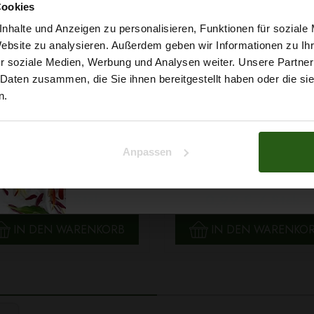
Möchtest du dir
Cookies
5% Rabat
nhalte und Anzeigen zu personalisieren, Funktionen für soziale
Website zu analysieren. Außerdem geben wir Informationen zu I
r soziale Medien, Werbung und Analysen weiter. Unsere Partner
auf deine erste Bestellun
 Daten zusammen, die Sie ihnen bereitgestellt haben oder die s
n.
Na klar!
Anpassen
 Papatya Ecological Cotton
Faden Ariadna TALIA 120 
Nein, Danke
arbe 706 Hellgelb, 100g
0854 Braunton 200m
2,99 € / Stck.
0,99 € / Stck.
SCHNELLANSICHT
SCHNELLANSICHT
IN DEN WARENKORB
IN DEN WARENKO