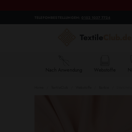
TELEFONBESTELLUNGEN:
0152 1037 7724
Nach Anwendung
Webstoffe
Na
Home
TextileClub
Webstoffe
Barbie
Stretchsto