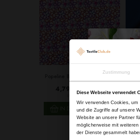
Zustimmung
Popeline Baumwoll-Mix Blumen
4,79 € / 0,5 lm
Diese Webseite verwendet 
2
(7,10 € / 1m
)
Wir verwenden Cookies, um I
SCHNELLANSICHT
IN DEN WARENKORB
und die Zugriffe auf unsere 
Website an unsere Partner fü
möglicherweise mit weiteren
der Dienste gesammelt habe