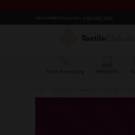
TELEFONBESTELLUNGEN:
0152 1037 7724
Nach Anwendung
Webstoffe
Na
Home
TextileClub
Webstoffe
Wollstoffe
Walkl