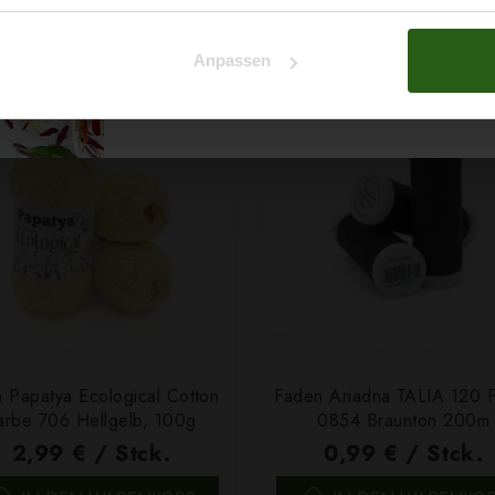
ert ...
Na klar!
Anpassen
Nein, Danke
 Papatya Ecological Cotton
Faden Ariadna TALIA 120 
arbe 706 Hellgelb, 100g
0854 Braunton 200m
2,99 € / Stck.
0,99 € / Stck.
SCHNELLANSICHT
SCHNELLANSICHT