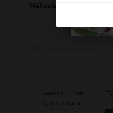
Nähzubehör, das begeist
Garn
Gummiband 6mm Weiß
F
0,10 € / 0,5 lm
2
(0,03 € / 1m
)
SCHNELLANSICHT