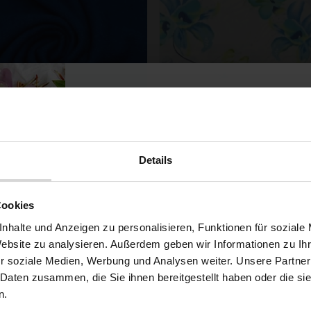
Bio-Baumwoll Popeline Bl
Details
Walkloden Königsblau
Blumen Weiß
10,49 € / 0,5 lm
4,79 € / 0,5 lm
Möchtest du dir
Cookies
2
2
(13,99 € / 1m
)
(6,39 € / 1m
)
5% Rabat
nhalte und Anzeigen zu personalisieren, Funktionen für soziale
SCHNELLANSICHT
SCHNELLANSICHT
IN DEN WARENKORB
IN DEN WARENKOR
Website zu analysieren. Außerdem geben wir Informationen zu I
r soziale Medien, Werbung und Analysen weiter. Unsere Partner
auf deine erste Bestellun
 Daten zusammen, die Sie ihnen bereitgestellt haben oder die s
n.