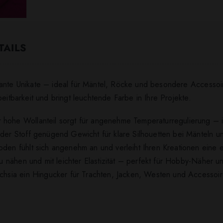
TAILS
gante Unikate – ideal für Mäntel, Röcke und besondere Accessoir
eitbarkeit und bringt leuchtende Farbe in Ihre Projekte.
 hohe Wollanteil sorgt für angenehme Temperaturregulierung – i
t der Stoff genügend Gewicht für klare Silhouetten bei Mänteln 
oden fühlt sich angenehm an und verleiht Ihren Kreationen eine 
 zu nähen und mit leichter Elastizität – perfekt für Hobby-Näher
uchsia ein Hingucker für Trachten, Jacken, Westen und Accessoire