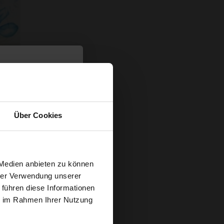
aue
Über Cookies
t
 Medien anbieten zu können
B
hrer Verwendung unserer
 führen diese Informationen
g sichern?
ie im Rahmen Ihrer Nutzung