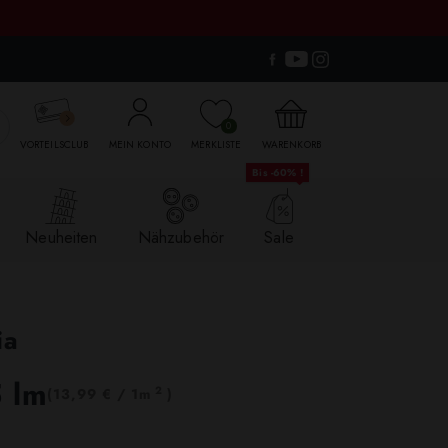

0
VORTEILSCLUB
MEIN KONTO
MERKLISTE
WARENKORB
Bis -60% !
Neuheiten
Nähzubehör
Sale
ia
5 lm
2
(13,99 € / 1m
)