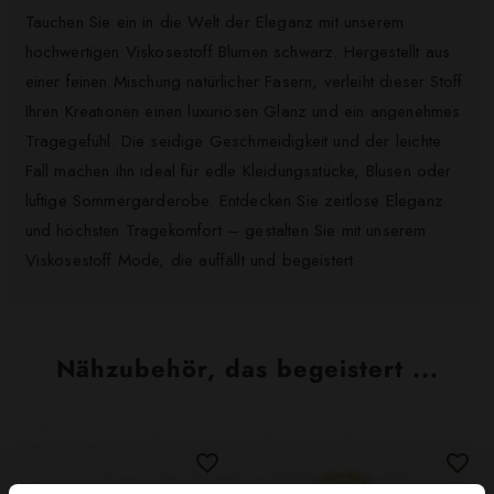
Tauchen Sie ein in die Welt der Eleganz mit unserem
hochwertigen Viskosestoff Blumen schwarz. Hergestellt aus
einer feinen Mischung natürlicher Fasern, verleiht dieser Stoff
Ihren Kreationen einen luxuriösen Glanz und ein angenehmes
Tragegefühl. Die seidige Geschmeidigkeit und der leichte
Fall machen ihn ideal für edle Kleidungsstücke, Blusen oder
luftige Sommergarderobe. Entdecken Sie zeitlose Eleganz
und höchsten Tragekomfort – gestalten Sie mit unserem
Viskosestoff Mode, die auffällt und begeistert
Nähzubehör, das begeistert ...