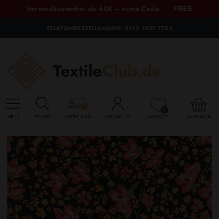
FREE
Versandkostenfrei ab 40€ – nutze Code:
TELEFONBESTELLUNGEN:
0152 1037 7724
0
MENU
SUCHEN
VORTEILSCLUB
MEIN KONTO
MERKLISTE
WARENKORB