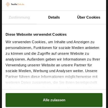
Zustimmung
Details
Über Cookies
Diese Webseite verwendet Cookies
Garn Papatya Ecological
Wir verwenden Cookies, um Inhalte und Anzeigen zu
Gummiband 6mm Weiß
Cotton Farbe 706 Hellgelb,
personalisieren, Funktionen für soziale Medien anbieten
100g
0,10 € / 0,5 lm
2,99 € / Stck.
Wie wäre es mit
zu können und die Zugriffe auf unsere Website zu
2
5 % Rabatt
(0,03 € / 1m
)
analysieren. Außerdem geben wir Informationen zu Ihrer
IN DEN
Verwendung unserer Website an unsere Partner für
auf deine erste Bestellung?
WARENKORB
IN DEN
WARENKORB
soziale Medien, Werbung und Analysen weiter. Unsere
Partner führen diese Informationen möglicherweise mit
Na klar!
weiteren Daten zusammen, die Sie ihnen bereitgestellt
haben oder die sie im Rahmen Ihrer Nutzung der Dienste
Nein, Danke
gesammelt haben.
Alle zulassen