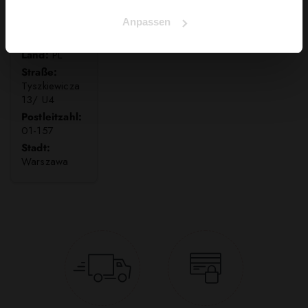
Anpassen
WOLF SP. Z
O.O.
Land:
PL
Straße:
Tyszkiewicza
13/ U4
Postleitzahl:
01-157
Stadt:
Warszawa