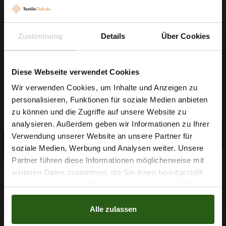
Zustimmung
Details
Über Cookies
Diese Webseite verwendet Cookies
Garn Papatya Ecological
Wir verwenden Cookies, um Inhalte und Anzeigen zu
Gummiband 6mm Weiß
Cotton Farbe 706 Hellgelb,
personalisieren, Funktionen für soziale Medien anbieten
100g
0,10 € / 0,5 lm
2,99 € / Stck.
Wie wäre es mit
zu können und die Zugriffe auf unsere Website zu
2
5 % Rabatt
(0,03 € / 1m
)
analysieren. Außerdem geben wir Informationen zu Ihrer
IN DEN
Verwendung unserer Website an unsere Partner für
auf deine erste Bestellung?
WARENKORB
IN DEN
WARENKORB
soziale Medien, Werbung und Analysen weiter. Unsere
Partner führen diese Informationen möglicherweise mit
Na klar!
weiteren Daten zusammen, die Sie ihnen bereitgestellt
haben oder die sie im Rahmen Ihrer Nutzung der Dienste
Nein, Danke
gesammelt haben.
Alle zulassen