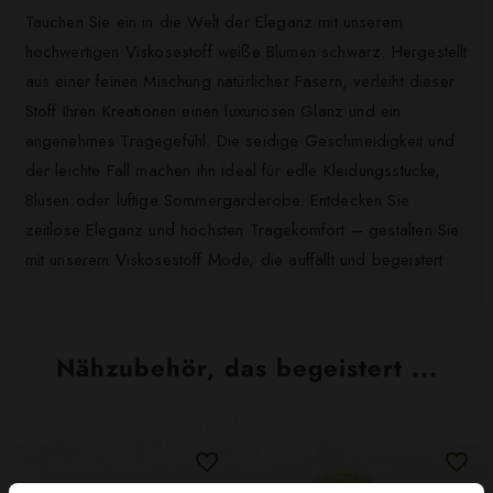
Tauchen Sie ein in die Welt der Eleganz mit unserem
hochwertigen Viskosestoff weiße Blumen schwarz. Hergestellt
aus einer feinen Mischung natürlicher Fasern, verleiht dieser
Stoff Ihren Kreationen einen luxuriösen Glanz und ein
angenehmes Tragegefühl. Die seidige Geschmeidigkeit und
der leichte Fall machen ihn ideal für edle Kleidungsstücke,
Blusen oder luftige Sommergarderobe. Entdecken Sie
zeitlose Eleganz und höchsten Tragekomfort – gestalten Sie
mit unserem Viskosestoff Mode, die auffällt und begeistert
Nähzubehör, das begeistert ...