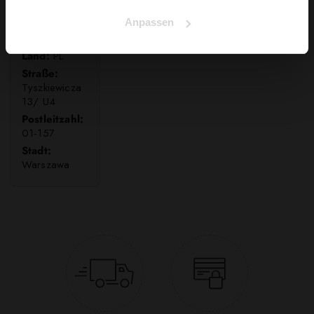
Anpassen
WOLF SP. Z
O.O.
Land:
PL
Straße:
Tyszkiewicza
13/ U4
Postleitzahl:
01-157
Stadt:
Warszawa