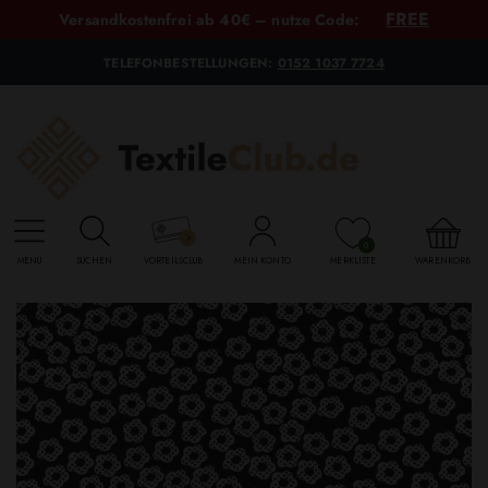
FREE
Versandkostenfrei ab 40€ – nutze Code:
TELEFONBESTELLUNGEN:
0152 1037 7724
0
MENU
SUCHEN
VORTEILSCLUB
MEIN KONTO
MERKLISTE
WARENKORB