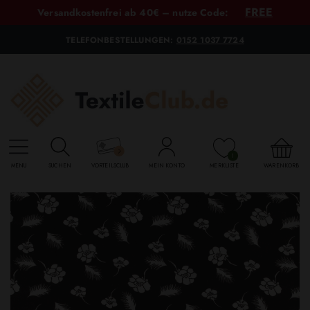
FREE
Versandkostenfrei ab 40€ – nutze Code:
TELEFONBESTELLUNGEN:
0152 1037 7724
1
MENU
SUCHEN
VORTEILSCLUB
MEIN KONTO
MERKLISTE
WARENKORB