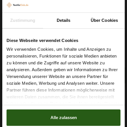
Zustimmung
Details
Über Cookies
Diese Webseite verwendet Cookies
Garn Papatya Ecological
Wir verwenden Cookies, um Inhalte und Anzeigen zu
Gummiband 6mm Weiß
Cotton Farbe 706 Hellgelb,
personalisieren, Funktionen für soziale Medien anbieten
100g
0,10 € / 0,5 lm
2,99 € / Stck.
Wie wäre es mit
zu können und die Zugriffe auf unsere Website zu
2
5 % Rabatt
(0,03 € / 1m
)
analysieren. Außerdem geben wir Informationen zu Ihrer
IN DEN
Verwendung unserer Website an unsere Partner für
auf deine erste Bestellung?
WARENKORB
IN DEN
WARENKORB
soziale Medien, Werbung und Analysen weiter. Unsere
Partner führen diese Informationen möglicherweise mit
Na klar!
weiteren Daten zusammen, die Sie ihnen bereitgestellt
haben oder die sie im Rahmen Ihrer Nutzung der Dienste
Nein, Danke
gesammelt haben.
Alle zulassen