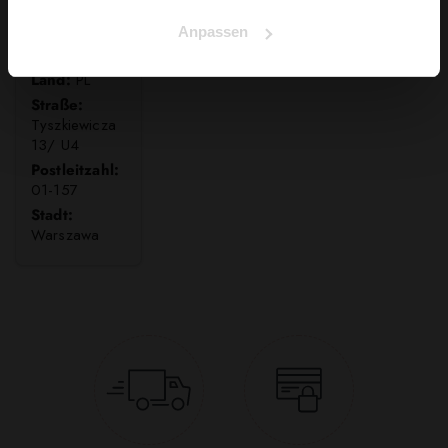
Anpassen
WOLF SP. Z
O.O.
Land:
PL
Straße:
Tyszkiewicza
13/ U4
Postleitzahl:
01-157
Stadt:
Warszawa