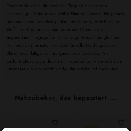
Tauchen Sie ein in die Welt der Eleganz mit unserem
hochwertigen Viskosestoff weiße Blumen schwarz. Hergestellt
aus einer feinen Mischung natürlicher Fasern, verleiht dieser
Stoff Ihren Kreationen einen luxuriösen Glanz und ein
angenehmes Tragegefühl. Die seidige Geschmeidigkeit und
der leichte Fall machen ihn ideal für edle Kleidungsstücke,
Blusen oder luftige Sommergarderobe. Entdecken Sie
zeitlose Eleganz und höchsten Tragekomfort – gestalten Sie
mit unserem Viskosestoff Mode, die auffällt und begeistert
Nähzubehör, das begeistert ...