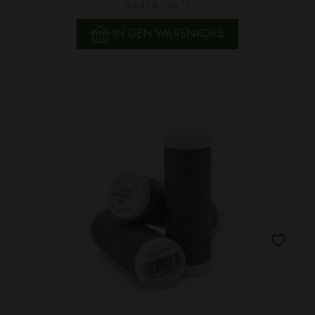
2
(29,27 € / 1m
)
IN DEN WARENKORB