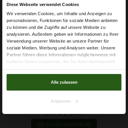
Diese Webseite verwendet Cookies
Wir verwenden Cookies, um Inhalte und Anzeigen zu
personalisieren, Funktionen für soziale Medien anbieten
Wie wäre es mit
zu können und die Zugriffe auf unsere Website zu
5 % Rabatt
analysieren. Außerdem geben wir Informationen zu Ihrer
Verwendung unserer Website an unsere Partner für
auf deine erste Bestellung?
soziale Medien, Werbung und Analysen weiter. Unsere
Partner führen diese Informationen möglicherweise mit
Na klar!
weiteren Daten zusammen, die Sie ihnen bereitgestellt
haben oder die sie im Rahmen Ihrer Nutzung der Dienste
Nein, Danke
gesammelt haben.
Alle zulassen
Faden Ariadna TALIA 30 Farbe 8009 Rostrot 70m
Anpassen
1,79 € / Stck.
IN DEN WARENKORB