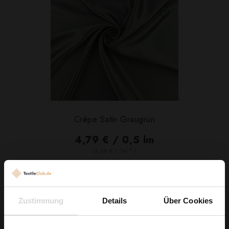
Crêpe Satin Graugrün
4,79 € / 0,5 lm
2
(6,39 € / 1m
)
IN DEN WARENKORB
Zustimmung
Details
Über Cookies