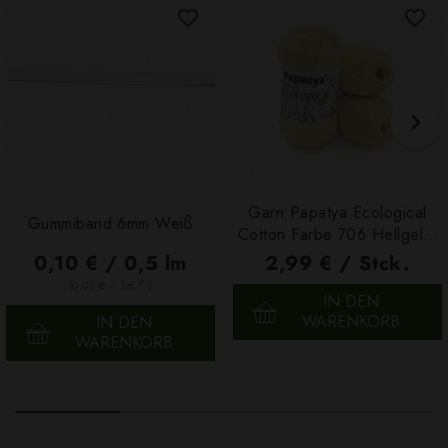
Garn Papatya Ecological
Gummiband 6mm Weiß
Cotton Farbe 706 Hellgelb,
100g
0,10 € / 0,5 lm
2,99 € / Stck.
2
(0,03 € / 1m
)
IN DEN
WARENKORB
IN DEN
WARENKORB