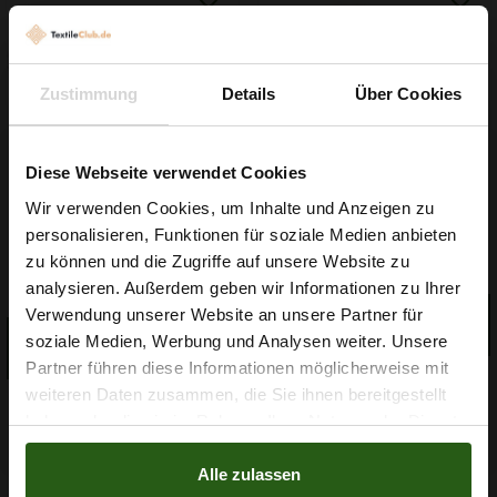
Zustimmung
Details
Über Cookies
Diese Webseite verwendet Cookies
Wir verwenden Cookies, um Inhalte und Anzeigen zu
Garn Papatya Ecological
Gummiband 6mm Weiß
personalisieren, Funktionen für soziale Medien anbieten
Cotton Farbe 706 Hellgelb,
Wie wäre es mit
100g
zu können und die Zugriffe auf unsere Website zu
0,10 € / 0,5 lm
2,99 € / Stck.
5 % Rabatt
analysieren. Außerdem geben wir Informationen zu Ihrer
2
(0,03 € / 1m
)
IN DEN
Verwendung unserer Website an unsere Partner für
auf deine erste Bestellung?
WARENKORB
IN DEN
soziale Medien, Werbung und Analysen weiter. Unsere
WARENKORB
Partner führen diese Informationen möglicherweise mit
Na klar!
weiteren Daten zusammen, die Sie ihnen bereitgestellt
haben oder die sie im Rahmen Ihrer Nutzung der Dienste
Nein, Danke
gesammelt haben.
Alle zulassen