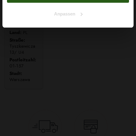
Anpassen
WOLF SP. Z
O.O.
Land:
PL
Straße:
Tyszkiewicza
13/ U4
Postleitzahl:
01-157
Stadt:
Warszawa