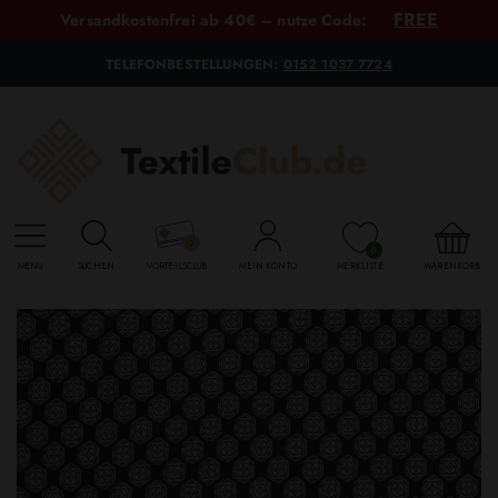
FREE
Versandkostenfrei ab 40€ – nutze Code:
TELEFONBESTELLUNGEN:
0152 1037 7724
0
MENU
SUCHEN
VORTEILSCLUB
MEIN KONTO
MERKLISTE
WARENKORB