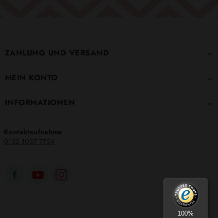
ZAHLUNG UND VERSAND

MEIN KONTO

INFORMATIONEN

Kontaktaufnahme
0152 1037 7724
100%