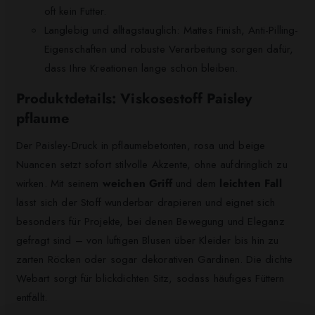
oft kein Futter.
Langlebig und alltagstauglich: Mattes Finish, Anti-Pilling-
Eigenschaften und robuste Verarbeitung sorgen dafür,
dass Ihre Kreationen lange schön bleiben.
Produktdetails: Viskosestoff Paisley
pflaume
Der Paisley-Druck in pflaumebetonten, rosa und beige
Nuancen setzt sofort stilvolle Akzente, ohne aufdringlich zu
wirken. Mit seinem
weichen Griff
und dem
leichten Fall
lässt sich der Stoff wunderbar drapieren und eignet sich
besonders für Projekte, bei denen Bewegung und Eleganz
gefragt sind – von luftigen Blusen über Kleider bis hin zu
zarten Röcken oder sogar dekorativen Gardinen. Die dichte
Webart sorgt für blickdichten Sitz, sodass häufiges Füttern
entfällt.