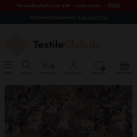
FREE
Versandkostenfrei ab 40€ – nutze Code:
TELEFONBESTELLUNGEN:
0152 1037 7724
0
MENU
SUCHEN
VORTEILSCLUB
MEIN KONTO
MERKLISTE
WARENKORB