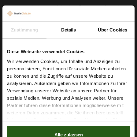
Ob Sie ein Kleidungsstück für den Alltag, ein Kindermodel
oder ein kreatives Kostüm planen: Dieser Viskosestoff
kombiniert einfache Handhabung mit hochwertigem Look. Die
Zustimmung
Details
Über Cookies
Materialeigenschaften machen ihn zudem atmungsaktiv und
angenehm auf der Haut, während die Stoffbreite von ca. 150
cm und das moderate Gewicht das Zuschneiden und Nähen
Diese Webseite verwendet Cookies
erleichtern.
Wir verwenden Cookies, um Inhalte und Anzeigen zu
personalisieren, Funktionen für soziale Medien anbieten
Greifen Sie zu und verwandeln Sie Stoff in Ihr nächstes
Wie wäre es mit
zu können und die Zugriffe auf unsere Website zu
Lieblingsstück – lassen Sie Ihrer Kreativität freien Lauf und
5 % Rabatt
analysieren. Außerdem geben wir Informationen zu Ihrer
starten Sie noch heute Ihr Projekt!
Verwendung unserer Website an unsere Partner für
auf deine erste Bestellung?
soziale Medien, Werbung und Analysen weiter. Unsere
Partner führen diese Informationen möglicherweise mit
Na klar!
weiteren Daten zusammen, die Sie ihnen bereitgestellt
Nähzubehör, das begeistert ...
haben oder die sie im Rahmen Ihrer Nutzung der Dienste
Nein, Danke
gesammelt haben.
Alle zulassen