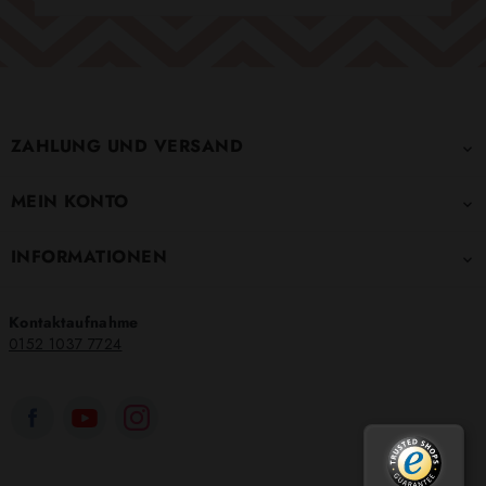
ZAHLUNG UND VERSAND

MEIN KONTO

INFORMATIONEN

Kontaktaufnahme
0152 1037 7724