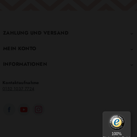
ZAHLUNG UND VERSAND

MEIN KONTO

INFORMATIONEN

Kontaktaufnahme
0152 1037 7724
100%