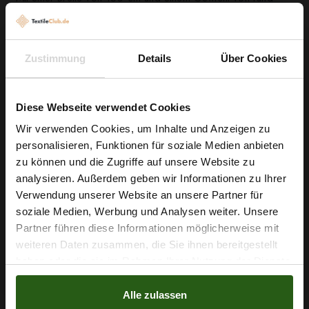
130 g/m² nähen Sie mühelos fließende Kleider, luftige Blusen
oder feine Röcke – aber auch kreative Gardinen- und
Kostümideen gelingen Ihnen problemlos. Die Kombination aus
Zustimmung
Details
Über Cookies
weichem Griff, leichter Elastizität und einfacher Nähbarkeit
macht diesen Stoff zu einem vielseitigen Begleiter in Ihrer
Diese Webseite verwendet Cookies
Werkstatt.
Wir verwenden Cookies, um Inhalte und Anzeigen zu
Greifen Sie zu und verwandeln Sie Ihr nächstes Nähprojekt in
personalisieren, Funktionen für soziale Medien anbieten
Wie wäre es mit
ein Lieblingsstück — dieser Viskosestoff bringt Farbe,
zu können und die Zugriffe auf unsere Website zu
5 % Rabatt
analysieren. Außerdem geben wir Informationen zu Ihrer
Komfort und professionelle Qualität in Ihre Ideen.
Verwendung unserer Website an unsere Partner für
auf deine erste Bestellung?
soziale Medien, Werbung und Analysen weiter. Unsere
Partner führen diese Informationen möglicherweise mit
Na klar!
Nähzubehör, das begeistert ...
weiteren Daten zusammen, die Sie ihnen bereitgestellt
haben oder die sie im Rahmen Ihrer Nutzung der Dienste
Nein, Danke
gesammelt haben.
Alle zulassen