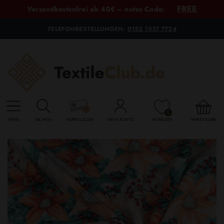
FREE
Versandkostenfrei ab 40€ – nutze Code:
TELEFONBESTELLUNGEN:
0152 1037 7724
0
MENU
SUCHEN
VORTEILSCLUB
MEIN KONTO
MERKLISTE
WARENKORB