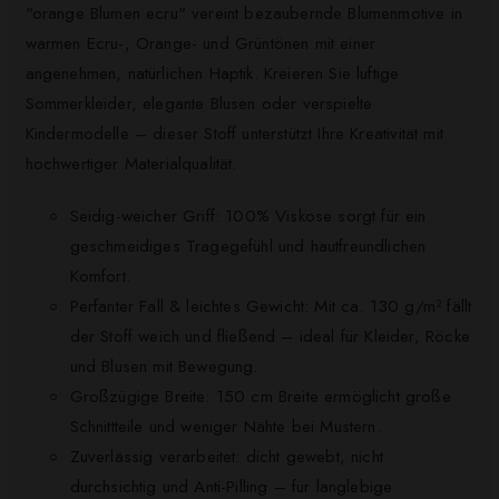
"orange Blumen ecru" vereint bezaubernde Blumenmotive in
warmen Ecru-, Orange- und Grüntönen mit einer
angenehmen, natürlichen Haptik. Kreieren Sie luftige
Sommerkleider, elegante Blusen oder verspielte
Kindermodelle – dieser Stoff unterstützt Ihre Kreativität mit
hochwertiger Materialqualität.
Seidig-weicher Griff: 100% Viskose sorgt für ein
geschmeidiges Tragegefühl und hautfreundlichen
Komfort.
Perfanter Fall & leichtes Gewicht: Mit ca. 130 g/m² fällt
der Stoff weich und fließend – ideal für Kleider, Röcke
und Blusen mit Bewegung.
Großzügige Breite: 150 cm Breite ermöglicht große
Schnittteile und weniger Nähte bei Mustern.
Zuverlässig verarbeitet: dicht gewebt, nicht
durchsichtig und Anti-Pilling – für langlebige