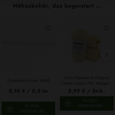
Nähzubehör, das begeistert ...
Garn Papatya Ecological
Gummiband 6mm Weiß
Cotton Farbe 706 Hellgelb,
100g
0,10 € / 0,5 lm
2,99 € / Stck.
2
(0,03 € / 1m
)
IN DEN
WARENKORB
IN DEN
WARENKORB