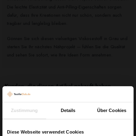
Die leichte Elastizität und Anti‑Pilling‑Eigenschaften sorgen
dafür, dass Ihre Kreationen nicht nur schön, sondern auch
tragbar und langlebig bleiben.
Gönnen Sie sich diesen vielseitigen Viskosestoff in Grau und
starten Sie Ihr nächstes Nähprojekt — fühlen Sie die Qualität
und sehen Sie sofort, wie Ihre Ideen Form annehmen.
Kunden, die diesen Artikel gekauft haben,
kauften auch ...
Zustimmung
Details
Über Cookies
Diese Webseite verwendet Cookies