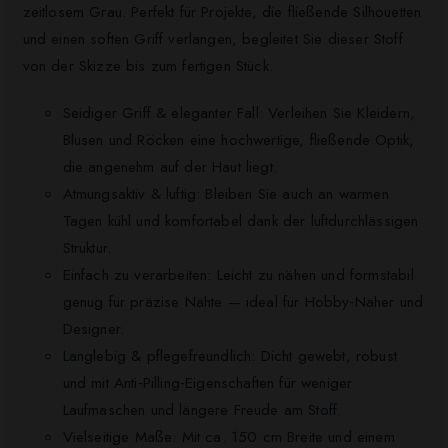
zeitlosem Grau. Perfekt für Projek­te, die fließende Silhouetten
und einen soften Griff verlangen, begleitet Sie dieser Stoff
von der Skizze bis zum fertigen Stück.
Seidiger Griff & eleganter Fall: Verleihen Sie Kleidern,
Blusen und Röcken eine hochwertige, fließende Optik,
die angenehm auf der Haut liegt.
Atmungsaktiv & luftig: Bleiben Sie auch an warmen
Tagen kühl und komfortabel dank der luftdurchlässigen
Struktur.
Einfach zu verarbeiten: Leicht zu nähen und formstabil
genug für präzise Nähte — ideal für Hobby‑Näher und
Designer.
Langlebig & pflegefreundlich: Dicht gewebt, robust
und mit Anti‑Pilling‑Eigenschaften für weniger
Laufmaschen und längere Freude am Stoff.
Vielseitige Maße: Mit ca. 150 cm Breite und einem