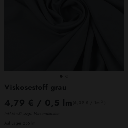
Viskosestoff grau
4,79 €
/ 0,5 lm
2
(6,39 € / 1m
)
inkl.MwSt.,zzgl. Versandkosten
Auf Lager 255 lm