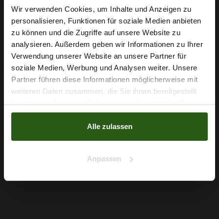
Wir verwenden Cookies, um Inhalte und Anzeigen zu
personalisieren, Funktionen für soziale Medien anbieten
Wie wäre es mit
zu können und die Zugriffe auf unsere Website zu
5 % Rabatt
analysieren. Außerdem geben wir Informationen zu Ihrer
Verwendung unserer Website an unsere Partner für
auf deine erste Bestellung?
soziale Medien, Werbung und Analysen weiter. Unsere
Partner führen diese Informationen möglicherweise mit
Chiffon Blumen Grau
Na klar!
weiteren Daten zusammen, die Sie ihnen bereitgestellt
5,79 € / 0,5 lm
haben oder die sie im Rahmen Ihrer Nutzung der Dienste
Nein, Danke
2
(7,72 € / 1m
)
gesammelt haben.
Alle zulassen
IN DEN WARENKORB
Anpassen