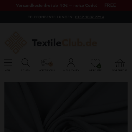
FREE
Versandkostenfrei ab 40€ – nutze Code:
TELEFONBESTELLUNGEN:
0152 1037 7724
0
MENU
SUCHEN
VORTEILSCLUB
MEIN KONTO
MERKLISTE
WARENKORB