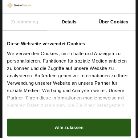
oder sogar elegante Gartenvorhänge. Dank der
luftdurchlässigen, leicht elastischen Struktur und der guten
Zustimmung
Details
Über Cookies
Nähbarkeit gelingt Ihnen jedes Schnittbild mühelos. Entdecken
Sie, wie einfach sich dieses Material verarbeiten lässt und
wie beständig Ihre Projekte dank Anti-Pilling und dichter
Diese Webseite verwendet Cookies
Webung bleiben.
Wir verwenden Cookies, um Inhalte und Anzeigen zu
personalisieren, Funktionen für soziale Medien anbieten
Worauf warten Sie noch? Greifen Sie jetzt zu und verwandeln
Wie wäre es mit
zu können und die Zugriffe auf unsere Website zu
Sie Ihre Ideen in stilvolle Unikate.
5 % Rabatt
analysieren. Außerdem geben wir Informationen zu Ihrer
Verwendung unserer Website an unsere Partner für
auf deine erste Bestellung?
soziale Medien, Werbung und Analysen weiter. Unsere
Partner führen diese Informationen möglicherweise mit
Nähzubehör, das begeistert ...
Na klar!
weiteren Daten zusammen, die Sie ihnen bereitgestellt
haben oder die sie im Rahmen Ihrer Nutzung der Dienste
Nein, Danke
gesammelt haben.
Alle zulassen