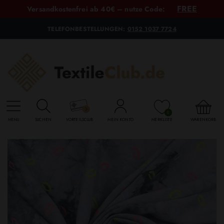
FREE
Versandkostenfrei ab 40€ – nutze Code:
TELEFONBESTELLUNGEN:
0152 1037 7724
0
MENU
SUCHEN
VORTEILSCLUB
MEIN KONTO
MERKLISTE
WARENKORB