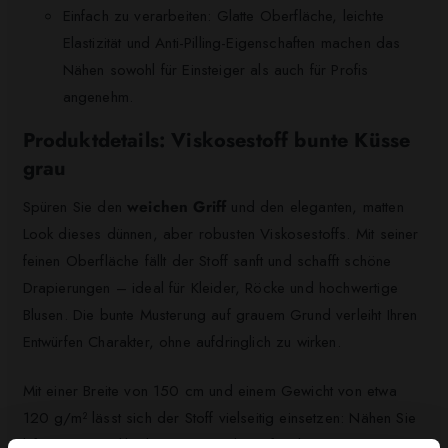
Einfach zu verarbeiten: Glatte Oberfläche, leichte
Elastizität und Anti-Pilling-Eigenschaften machen das
Nähen sowohl für Einsteiger als auch für Profis
angenehm.
Produktdetails: Viskosestoff bunte Küsse
grau
Spüren Sie den
weichen Griff
und den eleganten, matten
Look dieses dünnen, aber robusten Viskosestoffs. Mit seiner
feinen Oberfläche fällt der Stoff sanft und schafft schöne
Drapierungen – ideal für Kleider, Röcke und hochwertige
Blusen. Die bunte Musterung auf grauem Grund verleiht Ihren
Entwürfen Charakter, ohne aufdringlich zu wirken.
Mit einer Breite von 150 cm und einem Gewicht von etwa
120 g/m² lässt sich der Stoff vielseitig einsetzen: Nähen Sie
luftige Sommerkleider, zarte Kinderoutfits, kreative Kostüme