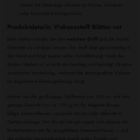
Setzen Sie lebendige Akzente für Röcke, Gardinen
oder besondere Designstücke.
Produktdetails: Visksoestoff Blätter rot
Beim Nähen werden Sie den
weichen Griff
und die leichte
Elastizität zu schätzen wissen: Der Stoff liegt geschmeidig in
der Hand und folgt sauber jeder Schnittführung. Dank der
dichten Webart ist er nicht durchsichtig und benötigt oft keine
zusätzliche Verstärkung, während die atmungsaktive Viskose
für angenehme Klimaregulierung sorgt.
Nutzen Sie die großzügige Stoffbreite von 150 cm und das
geringe Gewicht von ca. 120 g/m² für elegante Blusen,
luftige Sommerkleider, verspielte Röcke oder dekorative
Gartenvorhänge. Das florale Design eignet sich ebenso für
Kinderkostüme wie für ausgefallene Statement-Pieces – und
die einfache Verarbeitbarkeit macht jedes Projekt zum