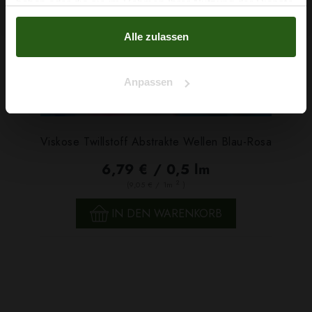
haben oder die sie im Rahmen Ihrer Nutzung der Dienste
Nein, Danke
gesammelt haben.
Alle zulassen
Anpassen
Viskose Twillstoff Abstrakte Wellen Blau-Rosa
6,79 € / 0,5 lm
2
(9,05 € / 1m
)
IN DEN WARENKORB