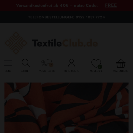
FREE
Versandkostenfrei ab 40€ – nutze Code:
TELEFONBESTELLUNGEN:
0152 1037 7724
0
MENU
SUCHEN
VORTEILSCLUB
MEIN KONTO
MERKLISTE
WARENKORB