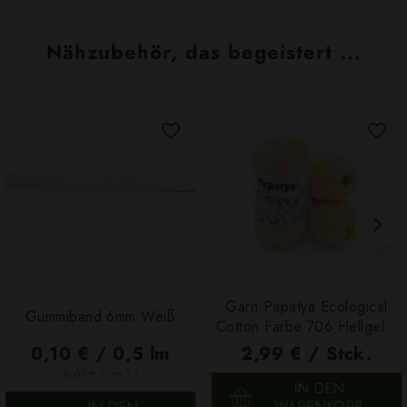
Nähzubehör, das begeistert ...
Garn Papatya Ecological
Gummiband 6mm Weiß
Cotton Farbe 706 Hellgelb,
100g
0,10 € / 0,5 lm
2,99 € / Stck.
2
(0,03 € / 1m
)
IN DEN
WARENKORB