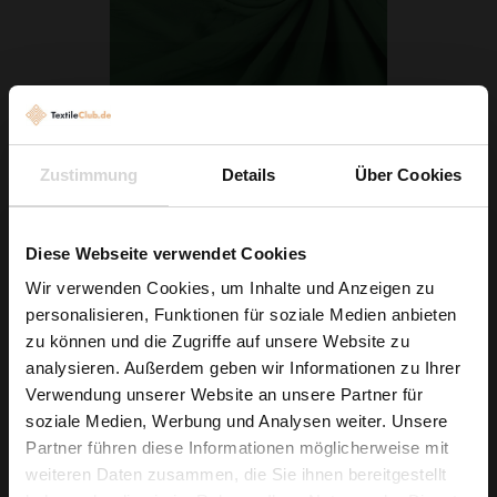
Viskosestoff Grün
4,79 € / 0,5 lm
Zustimmung
Details
Über Cookies
2
(6,39 € / 1m
)
IN DEN WARENKORB
Diese Webseite verwendet Cookies
Wir verwenden Cookies, um Inhalte und Anzeigen zu
personalisieren, Funktionen für soziale Medien anbieten
Wie wäre es mit
zu können und die Zugriffe auf unsere Website zu
5 % Rabatt
analysieren. Außerdem geben wir Informationen zu Ihrer
Verwendung unserer Website an unsere Partner für
auf deine erste Bestellung?
soziale Medien, Werbung und Analysen weiter. Unsere
Partner führen diese Informationen möglicherweise mit
Na klar!
weiteren Daten zusammen, die Sie ihnen bereitgestellt