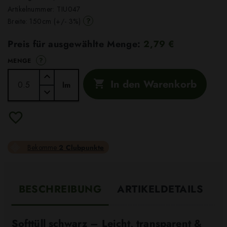
Artikelnummer:
TIU047
?
Breite: 150cm (+/- 3%)
Preis für ausgewählte Menge:
2,79 €
?
MENGE
In den Warenkorb

lm
Bekomme
2 Clubpunkte
BESCHREIBUNG
ARTIKELDETAILS
Softtüll schwarz – Leicht, transparent &