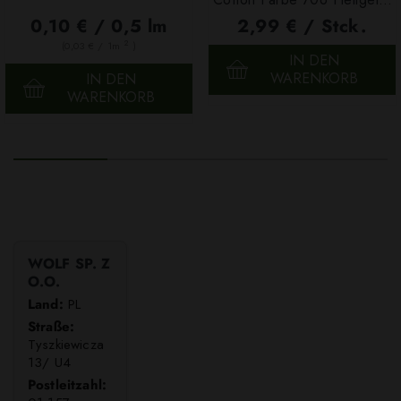
100g
0,10 € / 0,5 lm
2,99 € / Stck.
2
(0,03 € / 1m
)
IN DEN
WARENKORB
IN DEN
WARENKORB
WOLF SP. Z
O.O.
Land:
PL
Straße:
Tyszkiewicza
13/ U4
Postleitzahl: