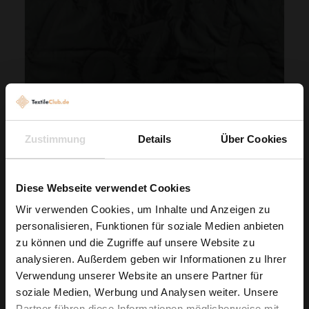
Steppstoff Wattiert Schwarz Buchstaben Und Zahlen
4,79 € / 0,5 lm
Zustimmung
Details
Über Cookies
2
(6,61 € / 1m
)
VORÜBERGEHEND NICHT VERFÜGBAR
Diese Webseite verwendet Cookies
Wir verwenden Cookies, um Inhalte und Anzeigen zu
personalisieren, Funktionen für soziale Medien anbieten
Wie wäre es mit
zu können und die Zugriffe auf unsere Website zu
5 % Rabatt
analysieren. Außerdem geben wir Informationen zu Ihrer
Verwendung unserer Website an unsere Partner für
auf deine erste Bestellung?
soziale Medien, Werbung und Analysen weiter. Unsere
Partner führen diese Informationen möglicherweise mit