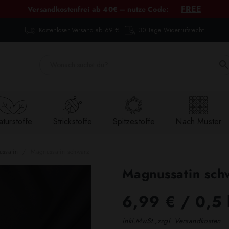
FREE
Versandkostenfrei ab 40€ – nutze Code:
Kostenloser Versand ab 69 €
30 Tage Widerrufsrecht
turstoffe
Strickstoffe
Spitzestoffe
Nach Muster
ssatin
Magnussatin schwarz
Magnussatin sch
6,99 €
/ 0,5 
inkl.MwSt.,zzgl. Versandkosten