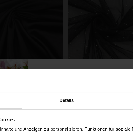
Stretch Satin Schwarz
Softtüll Mit Zirkoniasteinen S
3,79 € / 0,5 lm
6,29 € / 0,5 lm
2
2
(5,05 € / 1m
)
(8,12 € / 1m
)
SCHNELLANSICHT
SCHNELLANSICHT
Details
IN DEN WARENKORB
IN DEN WARENKOR
Möchtest du dir
Cookies
nhalte und Anzeigen zu personalisieren, Funktionen für soziale