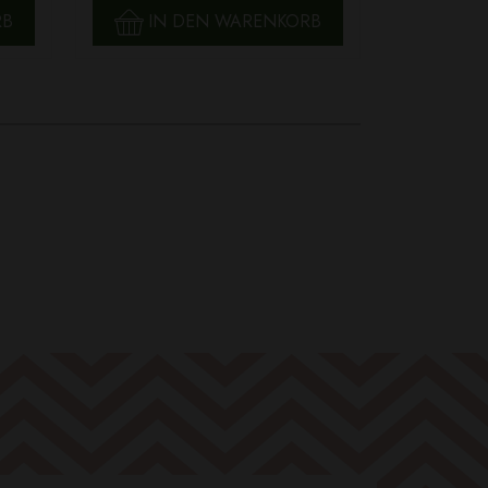
RB
IN DEN WARENKORB
IN