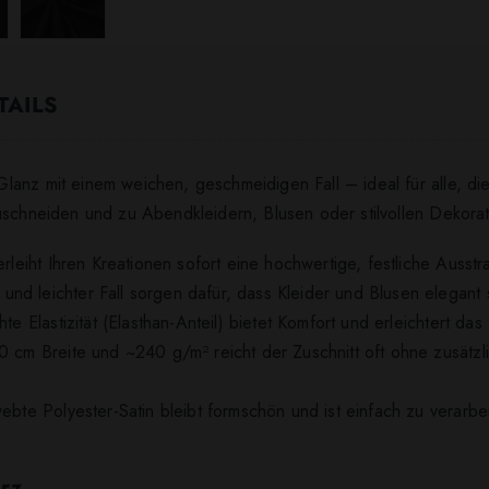
TAILS
anz mit einem weichen, geschmeidigen Fall – ideal für alle, die
uschneiden und zu Abendkleidern, Blusen oder stilvollen Dekorati
erleiht Ihren Kreationen sofort eine hochwertige, festliche Ausstr
nd leichter Fall sorgen dafür, dass Kleider und Blusen elegant
hte Elastizität (Elasthan-Anteil) bietet Komfort und erleichtert d
0 cm Breite und ~240 g/m² reicht der Zuschnitt oft ohne zusätzl
ebte Polyester-Satin bleibt formschön und ist einfach zu verarbe
rz