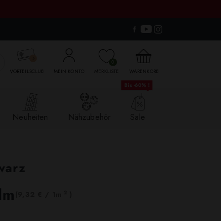

0
VORTEILSCLUB
MEIN KONTO
MERKLISTE
WARENKORB
Bis -60% !
Neuheiten
Nähzubehör
Sale
warz
lm
2
(9,32 € / 1m
)