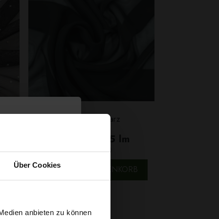
chwarz
Chiffon Schwarz
4,29 € / 0,5 lm
2
(5,72 € / 1m
)
SCHNELLANSICHT
Über Cookies
B
IN DEN WARENKORB
 Medien anbieten zu können