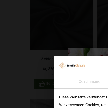
Seidenchiffon Schwarz
5,79 € / 0,5 lm
2
(7,72 € / 1m
)
SCHNELLANSICHT
Zustimmung
IN DEN WARENKORB
Diese Webseite verwendet 
Wir verwenden Cookies, um I