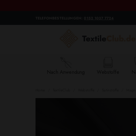
TELEFONBESTELLUNGEN:
0152 1037 7724
Nach Anwendung
Webstoffe
Na
Home
TextileClub
Webstoffe
Satinstoffe
Magnu