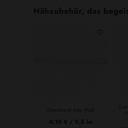
Nähzubehör, das begeist
Garn
Gummiband 6mm Weiß
F
0,10 € / 0,5 lm
2
(0,03 € / 1m
)