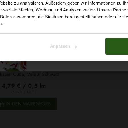
5% Rabat
Website zu analysieren. Außerdem geben wir Informationen zu I
r soziale Medien, Werbung und Analysen weiter. Unsere Partner
auf deine erste Bestellun
 Daten zusammen, die Sie ihnen bereitgestellt haben oder die s
n.
Na klar!
Anpassen
Nein, Danke
chsamt Cuba, Velour Schwarz
4,79 € / 0,5 lm
2
(6,39 € / 1m
)
SCHNELLANSICHT
IN DEN WARENKORB