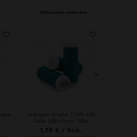
Nähzubehör entdecken
Farbe
Ledergarn Ariadna TITAN 60E
Garn Papat
Farbe 2580 Petrol 120m
We
1,79 € / Stck.
4,7
SCHNELLANSICHT
SCH