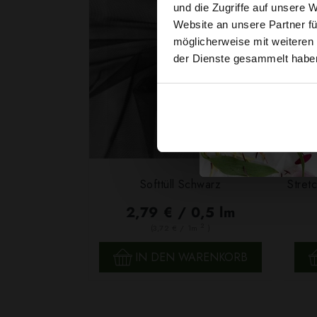
und die Zugriffe auf unsere 
Website an unsere Partner fü
möglicherweise mit weiteren
der Dienste gesammelt habe
Softtüll Schwarz
Stret
2,79 € / 0,5 lm
2
(3,72 € / 1m
)
SCHNELLANSICHT
IN DEN WARENKORB