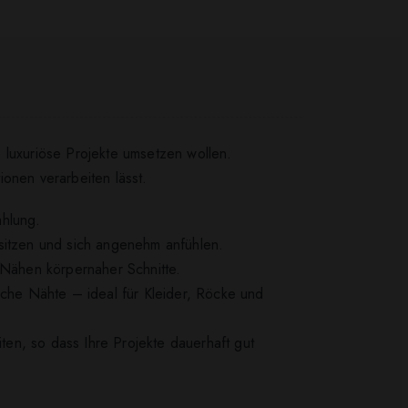
 luxuriöse Projekte umsetzen wollen.
onen verarbeiten lässt.
ahlung.
 sitzen und sich angenehm anfühlen.
as Nähen körpernaher Schnitte.
iche Nähte – ideal für Kleider, Röcke und
iten, so dass Ihre Projekte dauerhaft gut