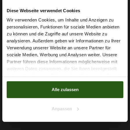
Diese Webseite verwendet Cookies
Wir verwenden Cookies, um Inhalte und Anzeigen zu
personalisieren, Funktionen für soziale Medien anbieten
Wie wäre es mit
zu können und die Zugriffe auf unsere Website zu
5 % Rabatt
analysieren. Außerdem geben wir Informationen zu Ihrer
Verwendung unserer Website an unsere Partner für
auf deine erste Bestellung?
soziale Medien, Werbung und Analysen weiter. Unsere
Partner führen diese Informationen möglicherweise mit
Na klar!
weiteren Daten zusammen, die Sie ihnen bereitgestellt
haben oder die sie im Rahmen Ihrer Nutzung der Dienste
Baumwoll Musselin Blumenwiese In Mint
Nein, Danke
gesammelt haben.
7,29 € / 0,5 lm
Alle zulassen
2
(11,22 € / 1m
)
IN DEN WARENKORB
Anpassen