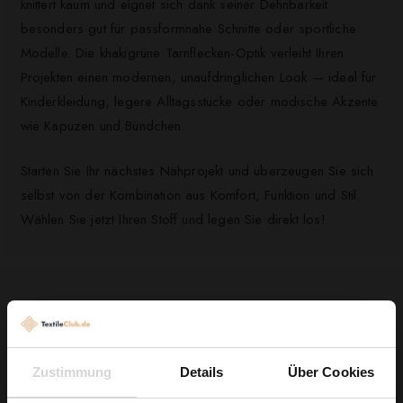
knittert kaum und eignet sich dank seiner Dehnbarkeit
besonders gut für passformnahe Schnitte oder sportliche
Modelle. Die khakigrüne Tarnflecken-Optik verleiht Ihren
Projekten einen modernen, unaufdringlichen Look — ideal für
Kinderkleidung, legere Alltagsstücke oder modische Akzente
wie Kapuzen und Bündchen.
Starten Sie Ihr nächstes Nähprojekt und überzeugen Sie sich
selbst von der Kombination aus Komfort, Funktion und Stil.
Wählen Sie jetzt Ihren Stoff und legen Sie direkt los!
Kunden, die diesen Artikel gekauft haben,
kauften auch ...
Zustimmung
Details
Über Cookies