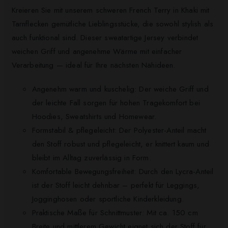
Kreieren Sie mit unserem schweren French Terry in Khaki mit
Tarnflecken gemütliche Lieblingsstücke, die sowohl stylish als
auch funktional sind. Dieser sweatartige Jersey verbindet
weichen Griff und angenehme Wärme mit einfacher
Verarbeitung — ideal für Ihre nächsten Nähideen.
Angenehm warm und kuschelig: Der weiche Griff und
der leichte Fall sorgen für hohen Tragekomfort bei
Hoodies, Sweatshirts und Homewear.
Formstabil & pflegeleicht: Der Polyester-Anteil macht
den Stoff robust und pflegeleicht, er knittert kaum und
bleibt im Alltag zuverlässig in Form.
Komfortable Bewegungsfreiheit: Durch den Lycra-Anteil
ist der Stoff leicht dehnbar – perfekt für Leggings,
Jogginghosen oder sportliche Kinderkleidung.
Praktische Maße für Schnittmuster: Mit ca. 150 cm
Breite und mittlerem Gewicht eignet sich der Stoff für