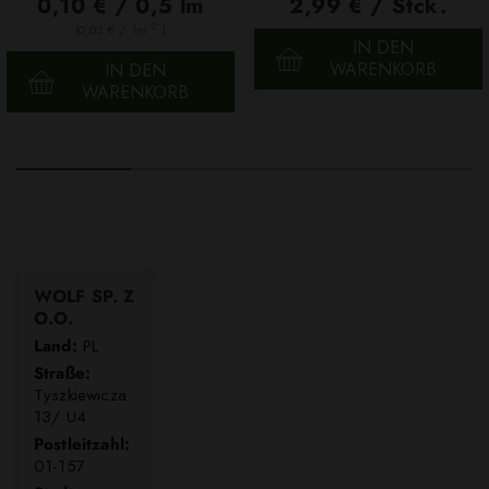
0,10 € / 0,5 lm
2,99 € / Stck.
2
(0,03 € / 1m
)
IN DEN
WARENKORB
IN DEN
WARENKORB
WOLF SP. Z
O.O.
Land:
PL
Straße:
Tyszkiewicza
13/ U4
Postleitzahl:
01-157