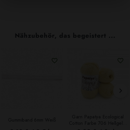
Nähzubehör, das begeistert ...
Garn Papatya Ecological
Gummiband 6mm Weiß
Cotton Farbe 706 Hellgelb,
100g