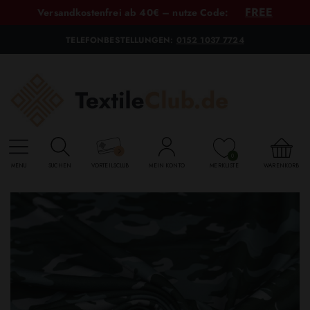
FREE
Versandkostenfrei ab 40€ – nutze Code:
TELEFONBESTELLUNGEN:
0152 1037 7724
0
MENU
SUCHEN
VORTEILSCLUB
MEIN KONTO
MERKLISTE
WARENKORB