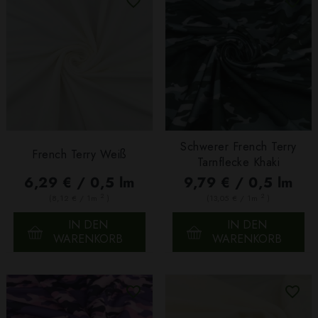
Schwerer French Terry
French Terry Weiß
Tarnflecke Khaki
6,29 € / 0,5 lm
9,79 € / 0,5 lm
2
2
(8,12 € / 1m
)
(13,05 € / 1m
)
IN DEN
IN DEN
WARENKORB
WARENKORB