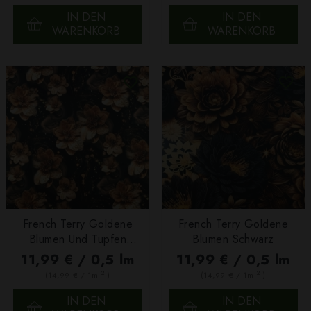
IN DEN
IN DEN
WARENKORB
WARENKORB
French Terry Goldene
French Terry Goldene
Blumen Und Tupfen
Blumen Schwarz
Schwarz
11,99 € / 0,5 lm
11,99 € / 0,5 lm
2
2
(14,99 € / 1m
)
(14,99 € / 1m
)
IN DEN
IN DEN