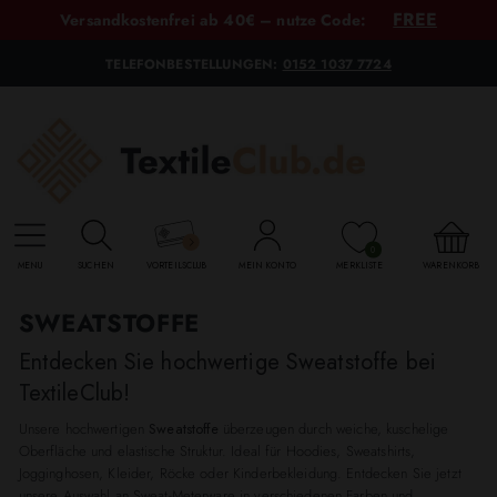
FREE
Versandkostenfrei ab 40€ – nutze Code:
TELEFONBESTELLUNGEN:
0152 1037 7724
0
MENU
SUCHEN
VORTEILSCLUB
MEIN KONTO
MERKLISTE
WARENKORB
SWEATSTOFFE
Entdecken Sie hochwertige Sweatstoffe bei
TextileClub!
Unsere hochwertigen
Sweatstoffe
überzeugen durch weiche, kuschelige
Oberfläche und elastische Struktur. Ideal für Hoodies, Sweatshirts,
Jogginghosen, Kleider, Röcke oder Kinderbekleidung. Entdecken Sie jetzt
unsere Auswahl an Sweat-Meterware in verschiedenen Farben und