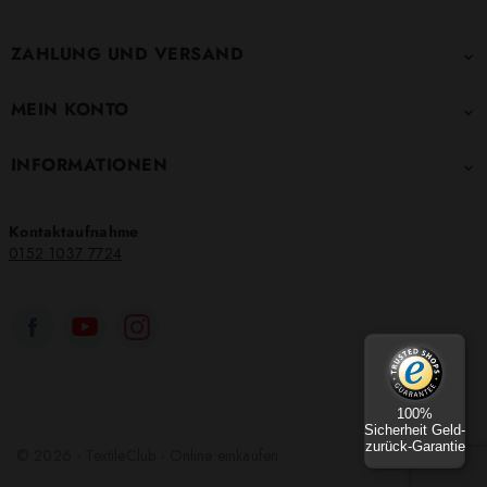
ZAHLUNG UND VERSAND

MEIN KONTO

INFORMATIONEN

Kontaktaufnahme
0152 1037 7724
100%
Sicherheit Geld-
zurück-Garantie
© 2026 - TextileClub - Online einkaufen