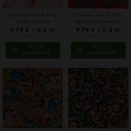
Schwerer French Terry
Schwerer French Terry
Katzen Hellrosa
Italienische Ornamente
Rot
9,79 € / 0,5 lm
9,79 € / 0,5 lm
2
2
(13,05 € / 1m
)
(13,05 € / 1m
)
IN DEN
IN DEN
WARENKORB
WARENKORB