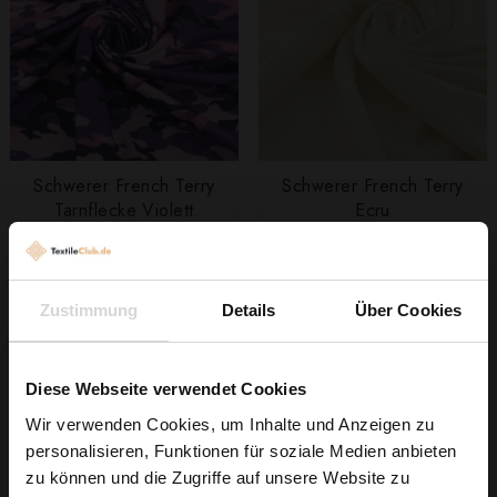
Schwerer French Terry
Schwerer French Terry
Tarnflecke Violett
Ecru
9,79 € / 0,5 lm
11,65 € / 0,5 lm
2
2
(13,05 € / 1m
)
(12,26 € / 1m
)
IN DEN
IN DEN
Zustimmung
Details
Über Cookies
WARENKORB
WARENKORB
Diese Webseite verwendet Cookies
Wir verwenden Cookies, um Inhalte und Anzeigen zu
personalisieren, Funktionen für soziale Medien anbieten
Wie wäre es mit
zu können und die Zugriffe auf unsere Website zu