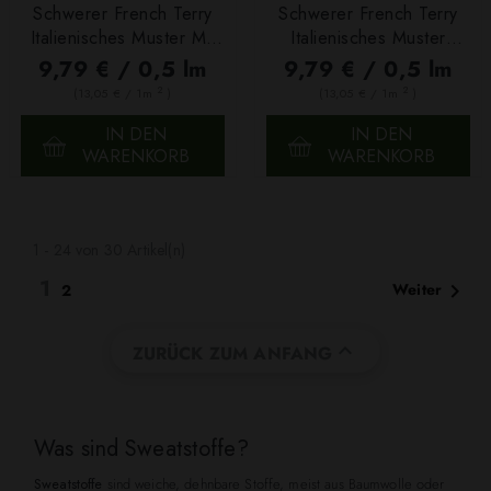
Schwerer French Terry
Schwerer French Terry
Italienisches Muster Mit
Italienisches Muster
Blumen Schwarz Gold
Schwarz Gold
9,79 € / 0,5 lm
9,79 € / 0,5 lm
2
2
(13,05 € / 1m
)
(13,05 € / 1m
)
IN DEN
IN DEN
WARENKORB
WARENKORB
1 - 24 von 30 Artikel(n)
1

Weiter
2

ZURÜCK ZUM ANFANG
Was sind Sweatstoffe?
Sweatstoffe
sind weiche, dehnbare Stoffe, meist aus Baumwolle oder