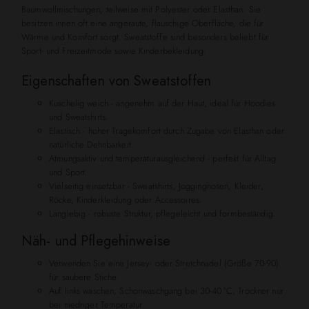
Baumwollmischungen, teilweise mit Polyester oder Elasthan. Sie
besitzen innen oft eine angeraute, flauschige Oberfläche, die für
Wärme und Komfort sorgt. Sweatstoffe sind besonders beliebt für
Sport- und Freizeitmode sowie Kinderbekleidung.
Eigenschaften von Sweatstoffen
Kuschelig weich - angenehm auf der Haut, ideal für Hoodies
und Sweatshirts.
Elastisch - hoher Tragekomfort durch Zugabe von Elasthan oder
natürliche Dehnbarkeit.
Atmungsaktiv und temperaturausgleichend - perfekt für Alltag
und Sport.
Vielseitig einsetzbar - Sweatshirts, Jogginghosen, Kleider,
Röcke, Kinderkleidung oder Accessoires.
Langlebig - robuste Struktur, pflegeleicht und formbeständig.
Näh- und Pflegehinweise
Verwenden Sie eine Jersey- oder Stretchnadel (Größe 70-90)
für saubere Stiche.
Auf links waschen, Schonwaschgang bei 30-40 °C, Trockner nur
bei niedriger Temperatur.