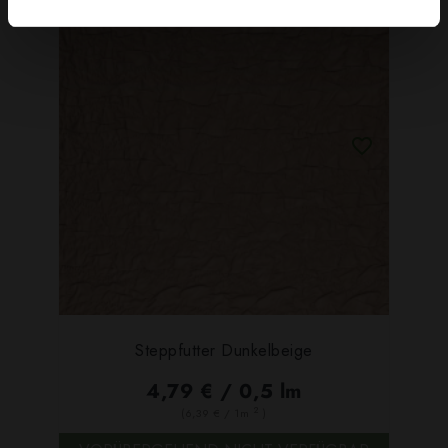
Steppfutter Dunkelbeige
4,79 € / 0,5 lm
2
(6,39 € / 1m
)