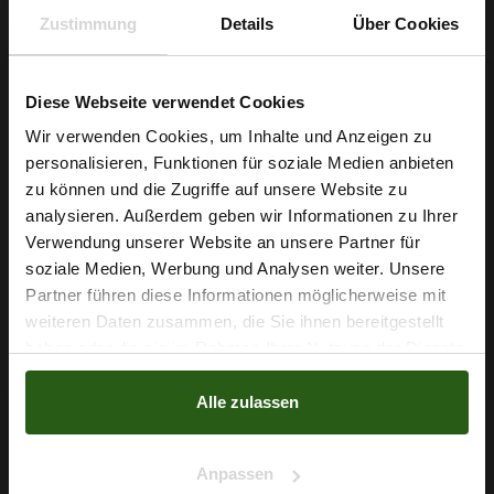
Zustimmung
Details
Über Cookies
Diese Webseite verwendet Cookies
Wir verwenden Cookies, um Inhalte und Anzeigen zu
personalisieren, Funktionen für soziale Medien anbieten
Wie wäre es mit
zu können und die Zugriffe auf unsere Website zu
5 % Rabatt
analysieren. Außerdem geben wir Informationen zu Ihrer
Verwendung unserer Website an unsere Partner für
auf deine erste Bestellung?
soziale Medien, Werbung und Analysen weiter. Unsere
Steppfutter Braun
Partner führen diese Informationen möglicherweise mit
Na klar!
weiteren Daten zusammen, die Sie ihnen bereitgestellt
4,79 € / 0,5 lm
haben oder die sie im Rahmen Ihrer Nutzung der Dienste
2
Nein, Danke
(6,39 € / 1m
)
gesammelt haben.
Alle zulassen
IN DEN WARENKORB
Anpassen