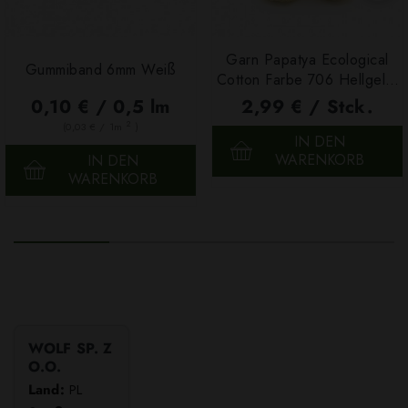
Garn Papatya Ecological
Gummiband 6mm Weiß
Cotton Farbe 706 Hellgelb,
100g
0,10 € / 0,5 lm
2,99 € / Stck.
2
(0,03 € / 1m
)
IN DEN
WARENKORB
IN DEN
WARENKORB
WOLF SP. Z
O.O.
Land:
PL