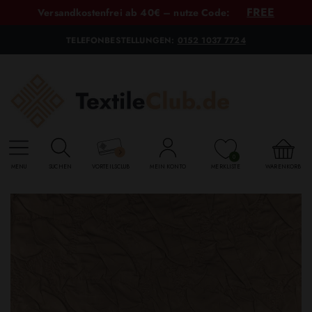
FREE
Versandkostenfrei ab 40€ – nutze Code:
TELEFONBESTELLUNGEN:
0152 1037 7724
0
MENU
SUCHEN
VORTEILSCLUB
MEIN KONTO
MERKLISTE
WARENKORB