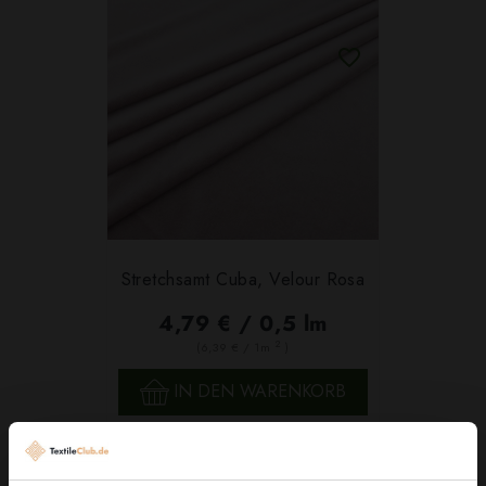
Stretchsamt Cuba, Velour Rosa
4,79 € / 0,5 lm
2
(6,39 € / 1m
)
IN DEN WARENKORB