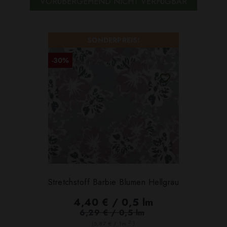
VORÜBERGEHEND NICHT VERFÜGBAR
SONDERPREIS!
-30%
Stretchstoff Barbie Blumen Hellgrau
4,40 € / 0,5 lm
6,29 € / 0,5 lm
2
(5,87 € / 1m
)