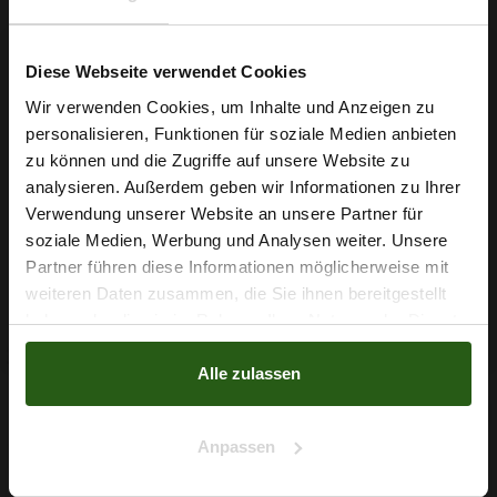
Sichern Sie sich jetzt Ihren Laufmeter dieses besonderen
Spitzenstoffs und starten Sie Ihr nächstes Nähprojekt mit
Diese Webseite verwendet Cookies
einem Stoff, der Eleganz und Alltagstauglichkeit vereint.
Wir verwenden Cookies, um Inhalte und Anzeigen zu
personalisieren, Funktionen für soziale Medien anbieten
Wie wäre es mit
zu können und die Zugriffe auf unsere Website zu
5 % Rabatt
analysieren. Außerdem geben wir Informationen zu Ihrer
Nähzubehör, das begeistert ...
Verwendung unserer Website an unsere Partner für
auf deine erste Bestellung?
soziale Medien, Werbung und Analysen weiter. Unsere
Partner führen diese Informationen möglicherweise mit
Na klar!
weiteren Daten zusammen, die Sie ihnen bereitgestellt
haben oder die sie im Rahmen Ihrer Nutzung der Dienste
Nein, Danke
gesammelt haben.
Alle zulassen
Anpassen