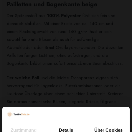
Pailletten und Bogenkante beige
Der Spitzenstoff aus
100% Polyester
fühlt sich fein und
dennoch stabil an. Mit einer Breite von ca. 140 cm und
einem Flächengewicht von rund 140 g/m² lässt er sich
sowohl für zarte Blusen als auch für aufwändige
Abendkleider oder Braut-Overlays verwenden. Die dezenten
Pailletten fangen Licht ein, ohne aufzutragen, und die
Bogenkante bildet einen sofort einsetzbaren Saumabschluss.
Der
weiche Fall
und die leichte Transparenz eignen sich
hervorragend für Lagenlooks, Futterkombinationen oder als
luxuriöse Überlage über einem schlichten Unterstoff. Kreieren
Sie daraus romantische Blusen, elegante Röcke, filigrane
Einschlüsse in Brautkleidern oder glamouröse Party- und
Abendmode – die Verarbeitung bleibt dank der formstabilen
Eigenschaften angenehm unkompliziert.
Zustimmung
Details
Über Cookies