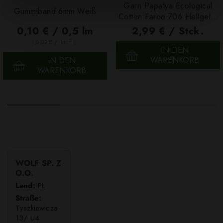
Garn Papatya Ecological
Gummiband 6mm Weiß
Cotton Farbe 706 Hellgelb,
100g
0,10 € / 0,5 lm
2,99 € / Stck.
2
(0,03 € / 1m
)
IN DEN
WARENKORB
IN DEN
WARENKORB
WOLF SP. Z
O.O.
Land:
PL
Straße:
Tyszkiewicza
13/ U4