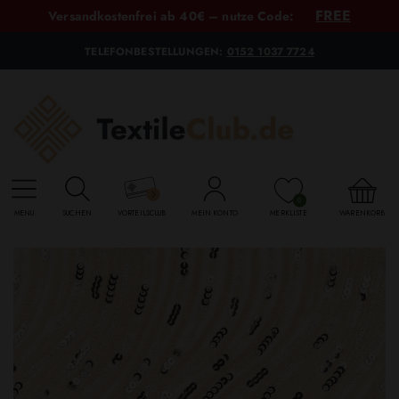
FREE
Versandkostenfrei ab 40€ – nutze Code:
TELEFONBESTELLUNGEN:
0152 1037 7724
0
MENU
SUCHEN
VORTEILSCLUB
MEIN KONTO
MERKLISTE
WARENKORB