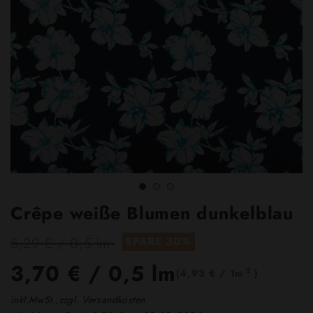
Crêpe weiße Blumen dunkelblau
5,29 € / 0,5 lm
SPARE 30%
3,70 €
/ 0,5 lm
2
(4,93 € / 1m
)
inkl.MwSt.,zzgl. Versandkosten