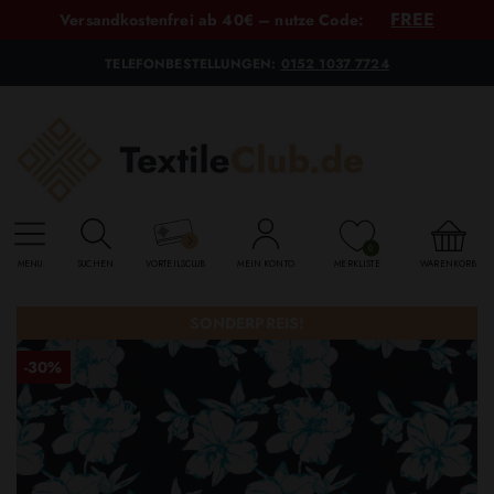
FREE
Versandkostenfrei ab 40€ – nutze Code:
TELEFONBESTELLUNGEN:
0152 1037 7724
0
MENU
SUCHEN
VORTEILSCLUB
MEIN KONTO
MERKLISTE
WARENKORB
SONDERPREIS!
-30%