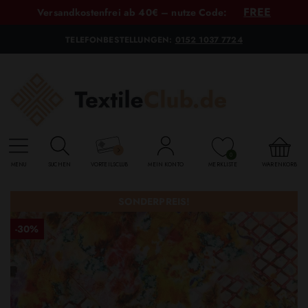
FREE
Versandkostenfrei ab 40€ – nutze Code:
TELEFONBESTELLUNGEN:
0152 1037 7724
0
MENU
SUCHEN
VORTEILSCLUB
MEIN KONTO
MERKLISTE
WARENKORB
SONDERPREIS!
-30%