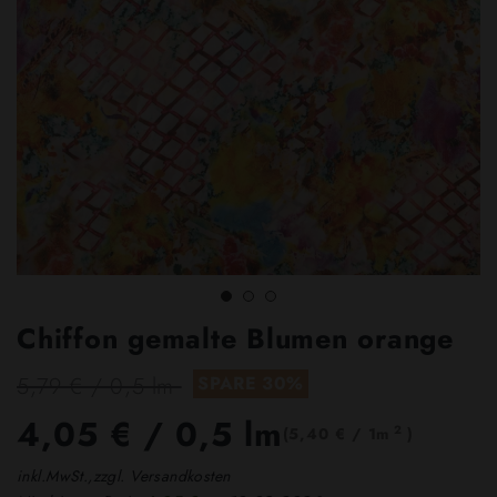
Chiffon gemalte Blumen orange
5,79 € / 0,5 lm
SPARE 30%
4,05 €
/ 0,5 lm
2
(5,40 € / 1m
)
inkl.MwSt.,zzgl. Versandkosten