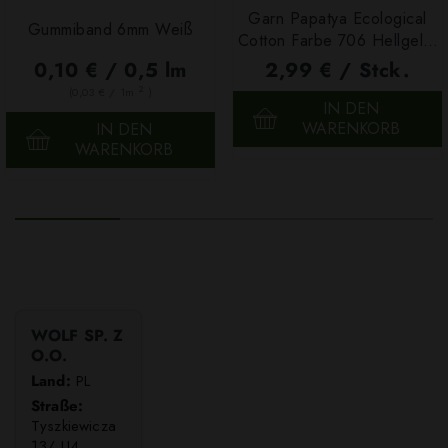
Garn Papatya Ecological
Gummiband 6mm Weiß
Cotton Farbe 706 Hellgelb,
100g
0,10 € / 0,5 lm
2,99 € / Stck.
2
(0,03 € / 1m
)
IN DEN
WARENKORB
IN DEN
WARENKORB
WOLF SP. Z
O.O.
Land:
PL
Straße:
Tyszkiewicza
13/ U4