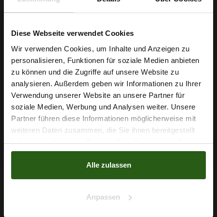
kauften auch ...
SONDERPREIS!
Diese Webseite verwendet Cookies
-30%
Wir verwenden Cookies, um Inhalte und Anzeigen zu
personalisieren, Funktionen für soziale Medien anbieten
Wie wäre es mit
zu können und die Zugriffe auf unsere Website zu
5 % Rabatt
analysieren. Außerdem geben wir Informationen zu Ihrer
Verwendung unserer Website an unsere Partner für
auf deine erste Bestellung?
soziale Medien, Werbung und Analysen weiter. Unsere
Partner führen diese Informationen möglicherweise mit
Na klar!
weiteren Daten zusammen, die Sie ihnen bereitgestellt
haben oder die sie im Rahmen Ihrer Nutzung der Dienste
Nein, Danke
Chiffon Blumen Rosa-Orange
gesammelt haben.
Alle zulassen
4,05 € / 0,5 lm
5,79 € / 0,5 lm
2
(5,40 € / 1m
)
Anpassen
IN DEN WARENKORB