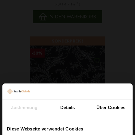
2
(4,93 € / 1m
)
IN DEN WARENKORB
SONDERPREIS!
-30%
Zustimmung
Details
Über Cookies
Crêpe Floral Schwarz
Diese Webseite verwendet Cookies
3,70 € / 0,5 lm