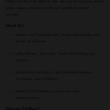
Chiffon ist die erste Wahl für alle, die sich an feminine, leichte
Looks wagen und dabei nicht auf Qualität verzichten
möchten.
Ideal für:
Abend- und Cocktailkleider, Brautjungfernkleider und
Röcke mit Volumen
Luftige Blusen, Tops oder Tuniken für Frühling und
Sommer
Romantische Hochzeits- und Eventdekorationen,
Tischläufer oder Schleifen
Kreative DIY-Projekte, Accessoires oder
Bühnenkostüme
Warum Chiffon?