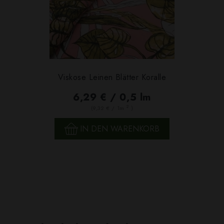
Viskose Leinen Blätter Koralle
6,29 € / 0,5 lm
2
(9,32 € / 1m
)
IN DEN WARENKORB