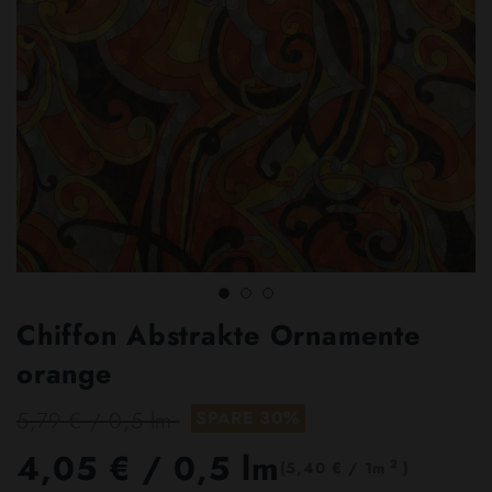
Chiffon Abstrakte Ornamente
orange
5,79 € / 0,5 lm
SPARE 30%
4,05 €
/ 0,5 lm
2
(5,40 € / 1m
)