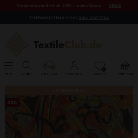
FREE
Versandkostenfrei ab 40€ – nutze Code:
TELEFONBESTELLUNGEN:
0152 1037 7724
0
MENU
SUCHEN
VORTEILSCLUB
MEIN KONTO
MERKLISTE
WARENKORB
SONDERPREIS!
-30%