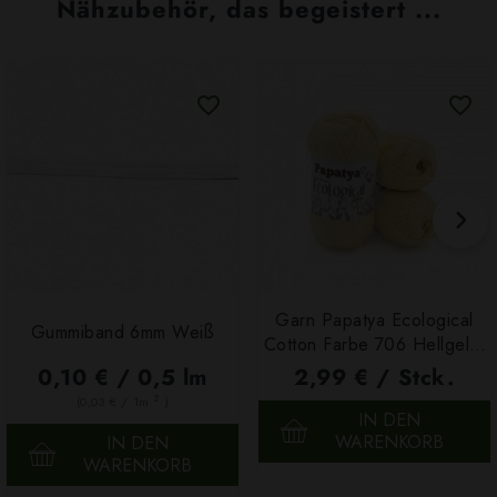
Nähzubehör, das begeistert ...
Garn Papatya Ecological
Gummiband 6mm Weiß
Cotton Farbe 706 Hellgelb,
100g
0,10 € / 0,5 lm
2,99 € / Stck.
2
(0,03 € / 1m
)
IN DEN
WARENKORB
IN DEN
WARENKORB