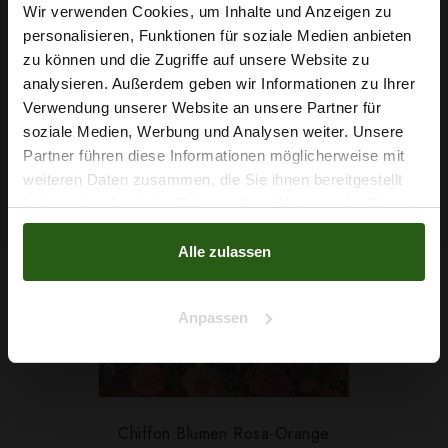
Wir verwenden Cookies, um Inhalte und Anzeigen zu
5,29 € / 0,5 lm
personalisieren, Funktionen für soziale Medien anbieten
2
(4,93 € / 1m
)
Wie wäre es mit
zu können und die Zugriffe auf unsere Website zu
5 % Rabatt
IN DEN WARENKORB
analysieren. Außerdem geben wir Informationen zu Ihrer
Verwendung unserer Website an unsere Partner für
auf deine erste Bestellung?
soziale Medien, Werbung und Analysen weiter. Unsere
Partner führen diese Informationen möglicherweise mit
SONDERPREIS!
Na klar!
weiteren Daten zusammen, die Sie ihnen bereitgestellt
-30%
haben oder die sie im Rahmen Ihrer Nutzung der Dienste
Nein, Danke
gesammelt haben.
Alle zulassen
Anpassen
Chiffon Blumen Rosa-Orange