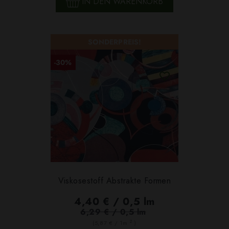
IN DEN WARENKORB
SONDERPREIS!
-30%
Viskosestoff Abstrakte Formen
4,40 € / 0,5 lm
6,29 € / 0,5 lm
2
(5,87 € / 1m
)