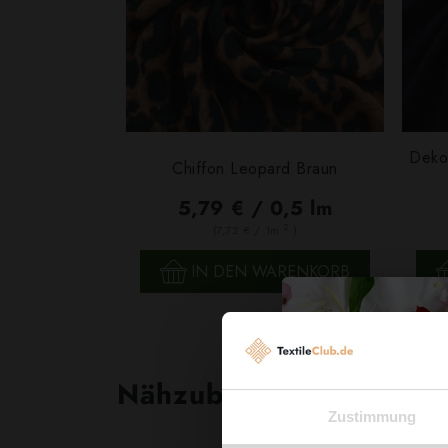
Deko
Chiffon Leopard Braun
5,79 € / 0,5 lm
2
(7,72 € / 1m
)
SCHNELLANSICHT
IN DEN WARENKORB
Nähzubehör, das begeist
Zustimmung