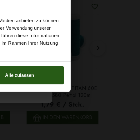
t
 Medien anbieten zu können
hrer Verwendung unserer
 führen diese Informationen
g sichern?
ie im Rahmen Ihrer Nutzung
Alle zulassen
Farbe
Ledergarn Ariadna TITAN 60E
Garn Papat
Farbe 2580 Petrol 120m
We
1,79 € / Stck.
4,7
SCHNELLANSICHT
SCH
RB
IN DEN WARENKORB
IN