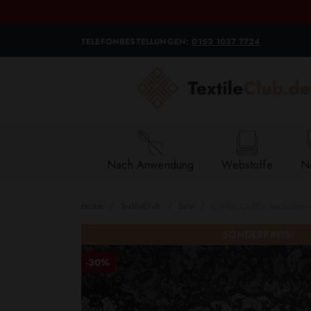
TELEFONBESTELLUNGEN:
0152 1037 7724
Nach Anwendung
Webstoffe
Na
Home
TextileClub
Sale
Crinkle Chiffon Leotupfen 
SONDERPREIS!
-30%