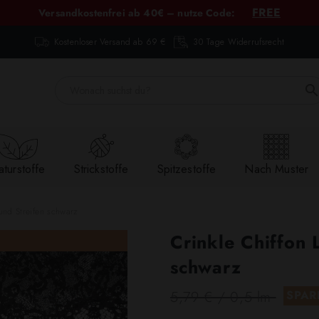
FREE
Versandkostenfrei ab 40€ – nutze Code:
Kostenloser Versand ab 69 €
30 Tage Widerrufsrecht
turstoffe
Strickstoffe
Spitzestoffe
Nach Muster
und Streifen schwarz
Crinkle Chiffon 
schwarz
5,79 € / 0,5 lm
SPAR