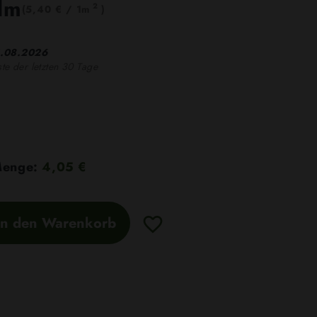
lm
2
(5,40 € / 1m
)
.08.2026
ste der letzten 30 Tage
 Menge:
4,05 €
In den Warenkorb