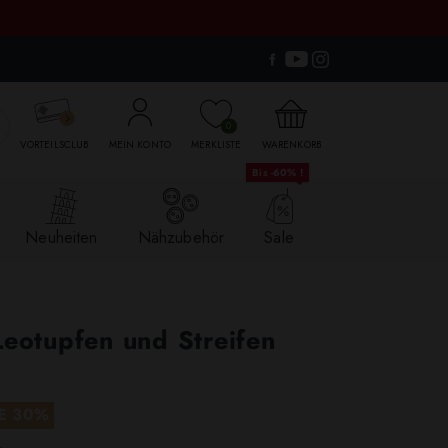

0
VORTEILSCLUB
MEIN KONTO
MERKLISTE
WARENKORB
Bis -60% !
Neuheiten
Nähzubehör
Sale
Leotupfen und Streifen
E 30%