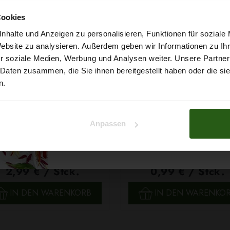
Möchtest du dir
Cookies
5% Rabat
nhalte und Anzeigen zu personalisieren, Funktionen für soziale
Website zu analysieren. Außerdem geben wir Informationen zu I
r soziale Medien, Werbung und Analysen weiter. Unsere Partner
auf deine erste Bestellun
 Daten zusammen, die Sie ihnen bereitgestellt haben oder die s
n.
Na klar!
Anpassen
Nein, Danke
 Papatya Ecological Cotton
Faden Ariadna TALIA 120 
arbe 706 Hellgelb, 100g
0854 Braunton 200m
2,99 € / Stck.
0,99 € / Stck.
SCHNELLANSICHT
SCHNELLANSICHT
IN DEN WARENKORB
IN DEN WARENKO