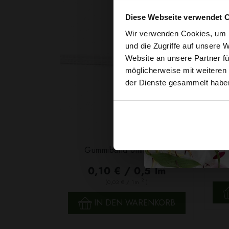
Diese Webseite verwendet 
Wir verwenden Cookies, um I
und die Zugriffe auf unsere 
Website an unsere Partner fü
möglicherweise mit weiteren
der Dienste gesammelt habe
Garn
Gummiband 6mm Weiß
F
0,10 € / 0,5 lm
2
(0,03 € / 1m
)
SCHNELLANSICHT
IN DEN WARENKORB