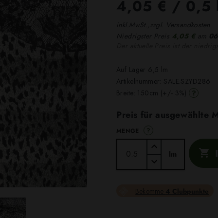
4,05 €
/ 0,5 
inkl.MwSt.,zzgl. Versandkosten
Niedrigster Preis
4,05 €
am
06
Der aktuelle Preis ist der niedrig
Auf Lager 6,5 lm
Artikelnummer:
SALE.SZYD286
?
Breite: 150cm (+/- 3%)
Preis für ausgewählte
?
MENGE

lm
Bekomme
4 Clubpunkte