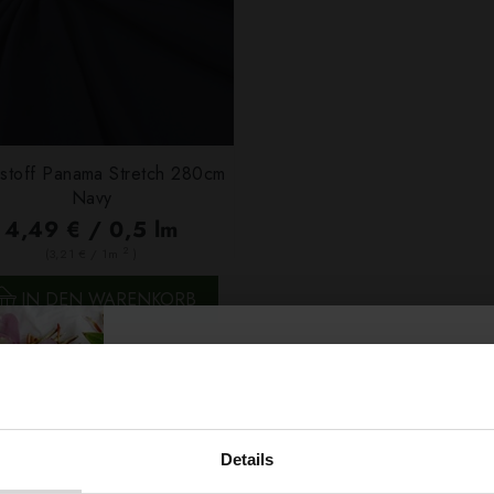
stoff Panama Stretch 280cm
Navy
4,49 € / 0,5 lm
2
(3,21 € / 1m
)
SCHNELLANSICHT
IN DEN WARENKORB
ert ...
Details