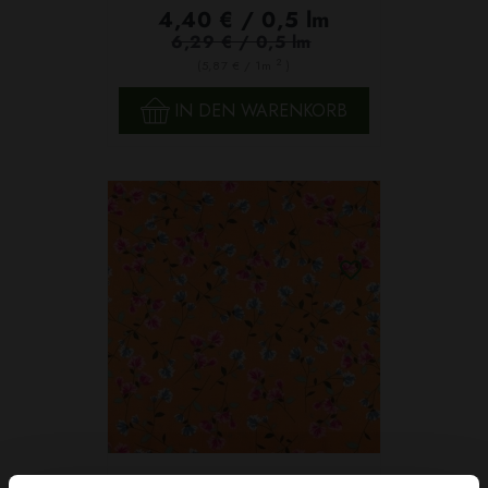
4,40 € / 0,5 lm
6,29 € / 0,5 lm
2
(5,87 € / 1m
)
IN DEN WARENKORB