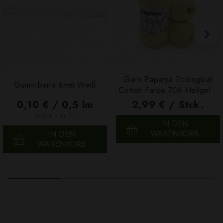
Garn Papatya Ecological
Gummiband 6mm Weiß
Cotton Farbe 706 Hellgelb,
100g
0,10 € / 0,5 lm
2,99 € / Stck.
2
(0,03 € / 1m
)
IN DEN
WARENKORB
IN DEN
WARENKORB