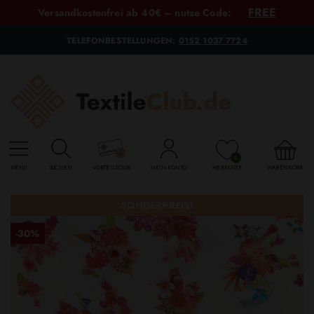
FREE
Versandkostenfrei ab 40€ – nutze Code:
TELEFONBESTELLUNGEN:
0152 1037 7724
0
MENU
SUCHEN
VORTEILSCLUB
MEIN KONTO
MERKLISTE
WARENKORB
SONDERPREIS!
-30%