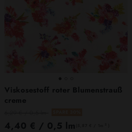
Viskosestoff roter Blumenstrauß
creme
6,29 € / 0,5 lm
SPARE 30%
4,40 €
/ 0,5 lm
2
(5,87 € / 1m
)