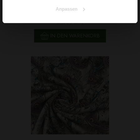
Viskosestoff Blumen Gelb
Anpassen
6,29 € / 0,5 lm
2
(8,39 € / 1m
)
IN DEN WARENKORB