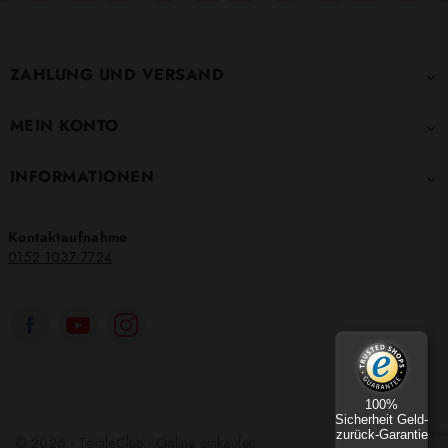
ZAHLUNG UND VERSAND

MEIN KONTO

INFORMATIONEN

Kontaktaufnahme
0152 1037 7724
100%
Sicherheit Geld-
zurück-Garantie
© 2026 - TextileClub - Online einkaufen