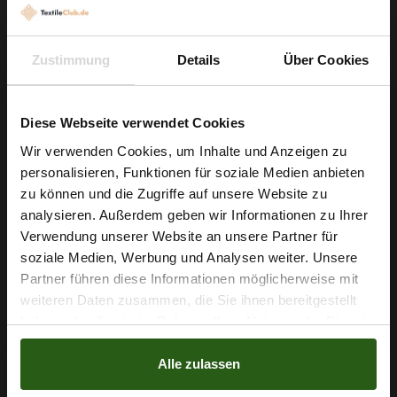
Viskosestoff Blumen Orange
6,29 € / 0,5 lm
2
(8,39 € / 1m
)
Zustimmung
Details
Über Cookies
IN DEN WARENKORB
Diese Webseite verwendet Cookies
Wir verwenden Cookies, um Inhalte und Anzeigen zu
personalisieren, Funktionen für soziale Medien anbieten
Wie wäre es mit
zu können und die Zugriffe auf unsere Website zu
5 % Rabatt
analysieren. Außerdem geben wir Informationen zu Ihrer
Verwendung unserer Website an unsere Partner für
auf deine erste Bestellung?
soziale Medien, Werbung und Analysen weiter. Unsere
Partner führen diese Informationen möglicherweise mit
Na klar!
weiteren Daten zusammen, die Sie ihnen bereitgestellt
haben oder die sie im Rahmen Ihrer Nutzung der Dienste
Nein, Danke
gesammelt haben.
Alle zulassen