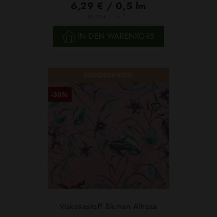
6,29 € / 0,5 lm
2
(8,39 € / 1m
)
IN DEN WARENKORB
SONDERPREIS!
-30%
Viskosestoff Blumen Altrosa