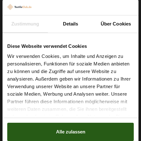
Viskosestoff Hellgrau
4,79 € / 0,5 lm
Zustimmung
Details
Über Cookies
2
(6,39 € / 1m
)
IN DEN WARENKORB
Diese Webseite verwendet Cookies
Wir verwenden Cookies, um Inhalte und Anzeigen zu
personalisieren, Funktionen für soziale Medien anbieten
Wie wäre es mit
zu können und die Zugriffe auf unsere Website zu
5 % Rabatt
analysieren. Außerdem geben wir Informationen zu Ihrer
Verwendung unserer Website an unsere Partner für
auf deine erste Bestellung?
soziale Medien, Werbung und Analysen weiter. Unsere
Partner führen diese Informationen möglicherweise mit
Na klar!
weiteren Daten zusammen, die Sie ihnen bereitgestellt
haben oder die sie im Rahmen Ihrer Nutzung der Dienste
Nein, Danke
gesammelt haben.
Alle zulassen