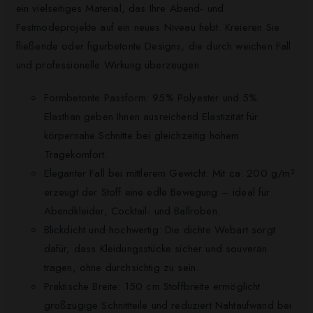
ein vielseitiges Material, das Ihre Abend- und
Festmodeprojekte auf ein neues Niveau hebt. Kreieren Sie
fließende oder figurbetonte Designs, die durch weichen Fall
und professionelle Wirkung überzeugen.
Formbetonte Passform: 95% Polyester und 5%
Elasthan geben Ihnen ausreichend Elastizität für
körpernahe Schnitte bei gleichzeitig hohem
Tragekomfort.
Eleganter Fall bei mittlerem Gewicht: Mit ca. 200 g/m²
erzeugt der Stoff eine edle Bewegung – ideal für
Abendkleider, Cocktail- und Ballroben.
Blickdicht und hochwertig: Die dichte Webart sorgt
dafür, dass Kleidungsstücke sicher und souverän
tragen, ohne durchsichtig zu sein.
Praktische Breite: 150 cm Stoffbreite ermöglicht
großzügige Schnittteile und reduziert Nahtaufwand bei