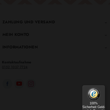
ZAHLUNG UND VERSAND

MEIN KONTO

INFORMATIONEN

Kontaktaufnahme
0152 1037 7724
100%
Sicherheit Geld-