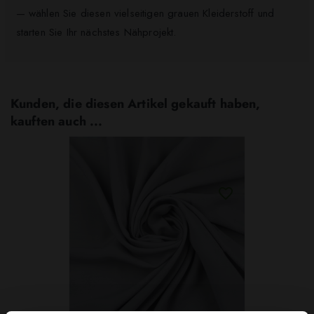
— wählen Sie diesen vielseitigen grauen Kleiderstoff und
starten Sie Ihr nächstes Nähprojekt.
Kunden, die diesen Artikel gekauft haben,
kauften auch ...