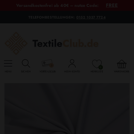
FREE
Versandkostenfrei ab 40€ – nutze Code:
TELEFONBESTELLUNGEN:
0152 1037 7724
0
MENU
SUCHEN
VORTEILSCLUB
MEIN KONTO
MERKLISTE
WARENKORB