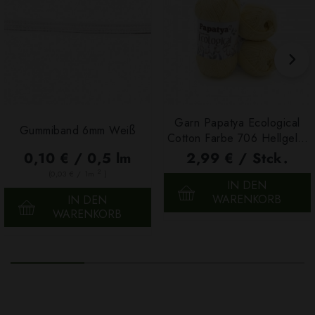
Garn Papatya Ecological
Gummiband 6mm Weiß
Cotton Farbe 706 Hellgelb,
100g
0,10 € / 0,5 lm
2,99 € / Stck.
2
(0,03 € / 1m
)
IN DEN
WARENKORB
IN DEN
WARENKORB