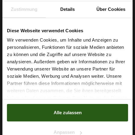
Zustimmung
Details
Über Cookies
Diese Webseite verwendet Cookies
Baumwoll Musselin Blumen Weiß
Wir verwenden Cookies, um Inhalte und Anzeigen zu
7,29 € / 0,5 lm
personalisieren, Funktionen für soziale Medien anbieten
Wie wäre es mit
2
(10,41 € / 1m
)
zu können und die Zugriffe auf unsere Website zu
5 % Rabatt
analysieren. Außerdem geben wir Informationen zu Ihrer
IN DEN WARENKORB
Verwendung unserer Website an unsere Partner für
auf deine erste Bestellung?
soziale Medien, Werbung und Analysen weiter. Unsere
Partner führen diese Informationen möglicherweise mit
Na klar!
SONDERPREIS!
weiteren Daten zusammen, die Sie ihnen bereitgestellt
haben oder die sie im Rahmen Ihrer Nutzung der Dienste
Nein, Danke
-30%
gesammelt haben.
Alle zulassen
Anpassen