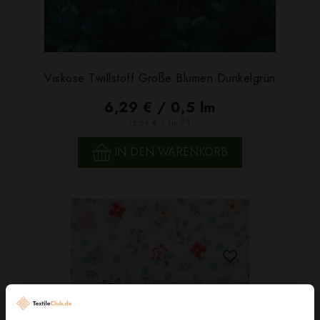
Viskose Twillstoff Große Blumen Dunkelgrün
6,29 € / 0,5 lm
2
(8,39 € / 1m
)
IN DEN WARENKORB