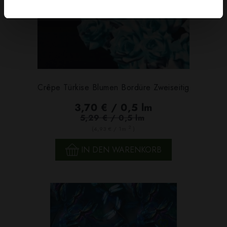
Crêpe Türkise Blumen Bordüre Zweiseitig
3,70 € / 0,5 lm
5,29 € / 0,5 lm
2
(4,93 € / 1m
)
IN DEN WARENKORB