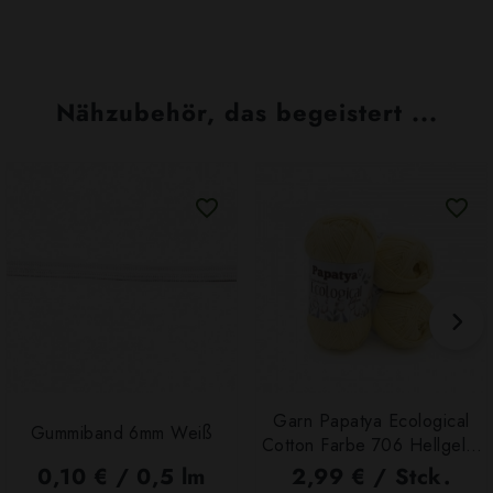
Nähzubehör, das begeistert ...
Garn Papatya Ecological
Gummiband 6mm Weiß
Cotton Farbe 706 Hellgelb,
100g
0,10 € / 0,5 lm
2,99 € / Stck.