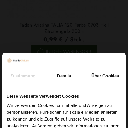
Faden Ariadna TALIA 120 Farbe 0703 Hell
Zitronengelb 200m
0,99 € / Stck.
IN DEN WARENKORB
SONDERPREIS!
Zustimmung
Details
Über Cookies
-30%
Diese Webseite verwendet Cookies
Wir verwenden Cookies, um Inhalte und Anzeigen zu
personalisieren, Funktionen für soziale Medien anbieten
Wie wäre es mit
zu können und die Zugriffe auf unsere Website zu
5 % Rabatt
analysieren. Außerdem geben wir Informationen zu Ihrer