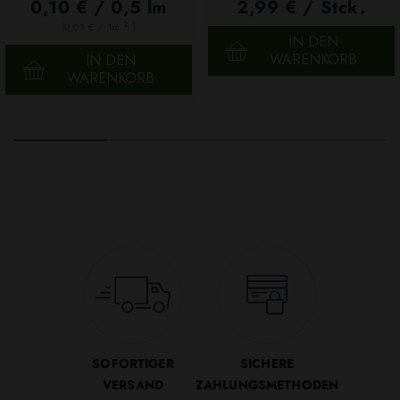
100g
0,10 € / 0,5 lm
2,99 € / Stck.
2
(0,03 € / 1m
)
IN DEN
WARENKORB
IN DEN
WARENKORB
SOFORTIGER
SICHERE
VERSAND
ZAHLUNGSMETHODEN