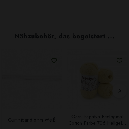
Nähzubehör, das begeistert ...
Garn Papatya Ecological
Gummiband 6mm Weiß
Cotton Farbe 706 Hellgelb,