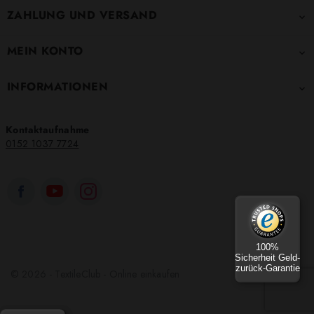
ZAHLUNG UND VERSAND

MEIN KONTO

INFORMATIONEN

Kontaktaufnahme
0152 1037 7724
100%
Sicherheit Geld-
zurück-Garantie
© 2026 - TextileClub - Online einkaufen