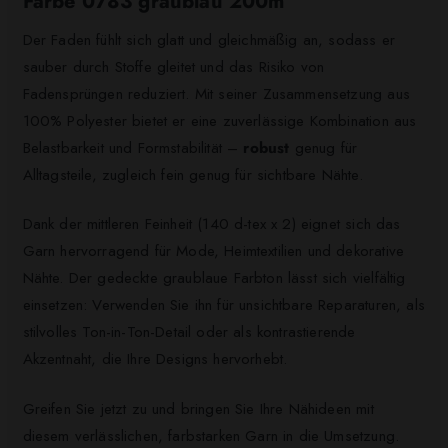
Farbe 0783 graublau 200m
Der Faden fühlt sich glatt und gleichmäßig an, sodass er
sauber durch Stoffe gleitet und das Risiko von
Fadensprüngen reduziert. Mit seiner Zusammensetzung aus
100% Polyester bietet er eine zuverlässige Kombination aus
Belastbarkeit und Formstabilität –
robust
genug für
Alltagsteile, zugleich fein genug für sichtbare Nähte.
Dank der mittleren Feinheit (140 d-tex x 2) eignet sich das
Garn hervorragend für Mode, Heimtextilien und dekorative
Nähte. Der gedeckte graublaue Farbton lässt sich vielfältig
einsetzen: Verwenden Sie ihn für unsichtbare Reparaturen, als
stilvolles Ton-in-Ton-Detail oder als kontrastierende
Akzentnaht, die Ihre Designs hervorhebt.
Greifen Sie jetzt zu und bringen Sie Ihre Nähideen mit
diesem verlässlichen, farbstarken Garn in die Umsetzung.