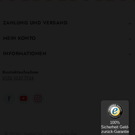
ZAHLUNG UND VERSAND

MEIN KONTO

INFORMATIONEN

Kontaktaufnahme
0152 1037 7724
100%
Sicherheit Geld-
zurück-Garantie
© 2026 - TextileClub - Online einkaufen