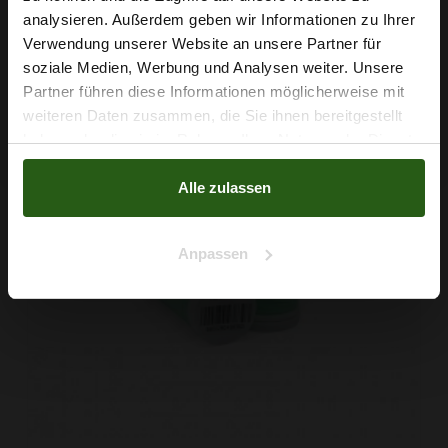
5 % Rabatt
analysieren. Außerdem geben wir Informationen zu Ihrer
Verwendung unserer Website an unsere Partner für
auf deine erste Bestellung?
soziale Medien, Werbung und Analysen weiter. Unsere
Partner führen diese Informationen möglicherweise mit
Na klar!
weiteren Daten zusammen, die Sie ihnen bereitgestellt
haben oder die sie im Rahmen Ihrer Nutzung der Dienste
Nein, Danke
gesammelt haben.
Alle zulassen
Anpassen