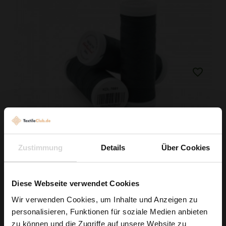
Zustimmung
Details
Über Cookies
Faden Ariadna TALIA 120 Farbe 7891 Blaugrau 200m
Diese Webseite verwendet Cookies
0,99 € / Stck.
Wir verwenden Cookies, um Inhalte und Anzeigen zu
personalisieren, Funktionen für soziale Medien anbieten
IN DEN WARENKORB
Wie wäre es mit
zu können und die Zugriffe auf unsere Website zu