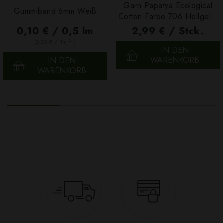
Garn Papatya Ecological
Gummiband 6mm Weiß
Cotton Farbe 706 Hellgelb,
100g
0,10 € / 0,5 lm
2,99 € / Stck.
2
(0,03 € / 1m
)
IN DEN
WARENKORB
IN DEN
WARENKORB