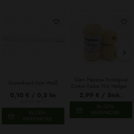
Garn Papatya Ecological
Gummiband 6mm Weiß
Cotton Farbe 706 Hellgelb,
100g
0,10 € / 0,5 lm
2,99 € / Stck.
2
(0,03 € / 1m
)
IN DEN
WARENKORB
IN DEN
WARENKORB