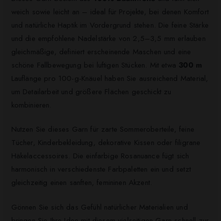
weich sowie leicht an – ideal für Projekte, bei denen Komfort
und natürliche Haptik im Vordergrund stehen. Die feine Stärke
und die empfohlene Nadelstärke von 2,5–3,5 mm erlauben
gleichmäßige, definiert erscheinende Maschen und eine
schöne Fallbewegung bei luftigen Stücken. Mit etwa
300 m
Lauflänge pro 100-g-Knäuel haben Sie ausreichend Material,
um Detailarbeit und größere Flächen geschickt zu
kombinieren.
Nutzen Sie dieses Garn für zarte Sommeroberteile, feine
Tücher, Kinderbekleidung, dekorative Kissen oder filigrane
Häkelaccessoires. Die einfarbige Rosanuance fügt sich
harmonisch in verschiedenste Farbpaletten ein und setzt
gleichzeitig einen sanften, femininen Akzent.
Gönnen Sie sich das Gefühl natürlicher Materialien und
bringen Sie Ihre Idee mit diesem vielseitigen Garn schnell zur