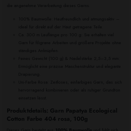
die angenehme Verarbeitung dieses Garns.
100% Baumwolle: Hautfreundlich und atmungsaktiv –
ideal für direkt auf der Haut getragene Teile.
Ca. 300 m Lauflänge pro 100 g: Sie erhalten viel
Garn für filigrane Arbeiten und größere Projekte ohne
ständiges Anknüpfen.
Feines Gewicht (100 g) & Nadelstärke 2,5–3,5 mm:
Ermöglicht eine präzise Maschenstruktur und elegante
Drapierung.
Uni-Farbe Rosa: Zeitloses, einfarbiges Garn, das sich
hervorragend kombinieren oder als ruhiger Grundton
einsetzen lässt.
Produktdetails: Garn Papatya Ecological
Cotton Farbe 404 rosa, 100g
Dieses Garn besteht aus
100% Baumwolle
und fühlt sich