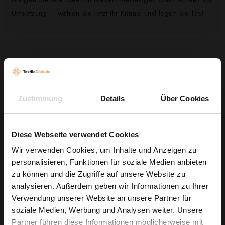
Umsetzung – wählen Sie jetzt Ihr Knäuel und legen Sie los!
Kunden, die diesen Artikel gekauft haben,
kauften auch ...
Zustimmung
Details
Über Cookies
Diese Webseite verwendet Cookies
Wir verwenden Cookies, um Inhalte und Anzeigen zu
personalisieren, Funktionen für soziale Medien anbieten
Wie wäre es mit
zu können und die Zugriffe auf unsere Website zu
5 % Rabatt
analysieren. Außerdem geben wir Informationen zu Ihrer
Verwendung unserer Website an unsere Partner für
auf deine erste Bestellung?
soziale Medien, Werbung und Analysen weiter. Unsere
Partner führen diese Informationen möglicherweise mit