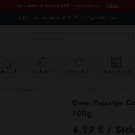
FREE
Versandkostenfrei ab 40€ – nutze Code:
Kostenloser Versand ab 69 €
30 Tage Widerrufsrecht
turstoffe
Strickstoffe
Spitzestoffe
Nach Muster
ln
Papatya Cotton Touch
Garn Papatya Cotton Touch 0750 grün, 100g
Garn Papatya Co
100g
4,99 € / Stck