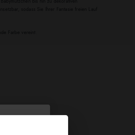
e Babymützchen bis hin zu dekorativen
setzbar, sodass Sie Ihrer Fantasie freien Lauf
nde Farbe vereint.