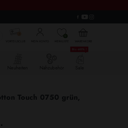

0
VORTEILSCLUB
MEIN KONTO
MERKLISTE
WARENKORB
Bis -60% !
Neuheiten
Nähzubehör
Sale
tton Touch 0750 grün,
.