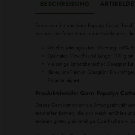
BESCHREIBUNG
ARTIKELDE
Entdecken Sie das Garn Papatya Cotton Touch 07
Kreieren Sie feine Strick- oder Häkelstücke, d
Weiche, atmungsaktive Mischung: 50% Ba
Optimales Gewicht und Länge: 100 g mit 
Vielseitige Einsatzbereiche: Geeignet fü
Klares Uni-Finish in Grasgrün: Ein kräftig
Projekte eignet.
Produktdetails: Garn Papatya Cot
Dieses Garn kombiniert die Atmungsaktivität der
erschaffen können, die sich weich anfühlen un
erzielen glatte, gleichmäßige Oberflächen – ide