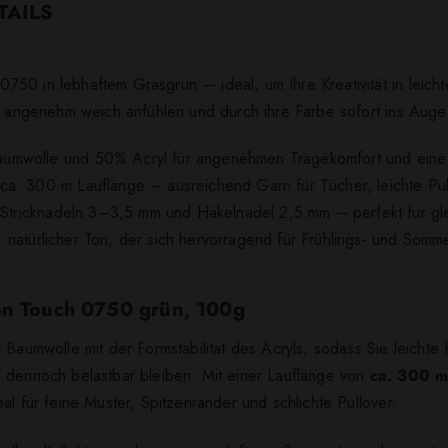
TAILS
50 in lebhaftem Grasgrün — ideal, um Ihre Kreativität in leicht
ie angenehm weich anfühlen und durch ihre Farbe sofort ins Auge 
umwolle und 50% Acryl für angenehmen Tragekomfort und eine
ca. 300 m Lauflänge – ausreichend Garn für Tücher, leichte Pul
r Stricknadeln 3–3,5 mm und Häkelnadel 2,5 mm – perfekt für g
er, natürlicher Ton, der sich hervorragend für Frühlings- und Som
ton Touch 0750 grün, 100g
 Baumwolle mit der Formstabilität des Acryls, sodass Sie leichte
d dennoch belastbar bleiben. Mit einer Lauflänge von
ca. 300 m
al für feine Muster, Spitzenränder und schlichte Pullover.