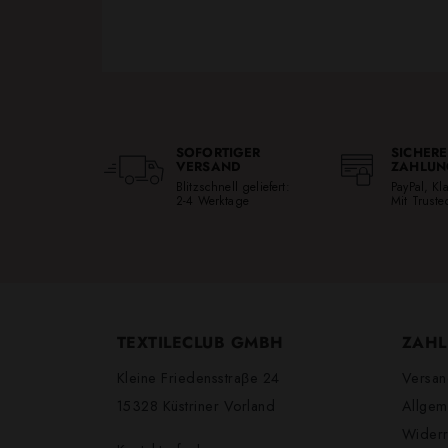
SOFORTIGER
SICHERE
VERSAND
ZAHLUN
Blitzschnell geliefert:
PayPal, K
2-4 Werktage
Mit Trust
TEXTILECLUB GMBH
ZAHL
Kleine Friedensstraβe 24
Versan
15328 Küstriner Vorland
Allgem
Widerr