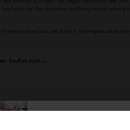
 Ihre Kollektion zu bringen: von luftigen Sommertops über zart
Acryl macht das Garn besonders anschmiegsam und vielseitig ein
 Projekt mit einem Garn, das Komfort, Vielseitigkeit und leuchte
en, kauften auch ...