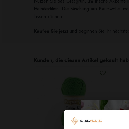
Nutzen Sie das Grasgrün, um frische Akzente in
Heimtextilien. Die Mischung aus Baumwolle und 
lassen können.
Kaufen Sie jetzt
und beginnen Sie Ihr nächstes
Kunden, die diesen Artikel gekauft hab