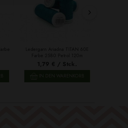
Farbe
Ledergarn Ariadna TITAN 60E
Garn Papat
Farbe 2580 Petrol 120m
We
1,79 € / Stck.
4,7
SCHNELLANSICHT
SCH
RB
IN DEN WARENKORB
IN