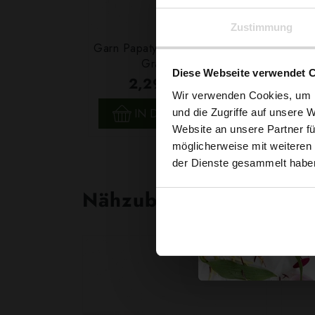
Zustimmung
Garn Papatya Cotton Touch 0770
Grasgrün, 50g
Diese Webseite verwendet 
2,29 € / Stck.
Wir verwenden Cookies, um I
SCHNELLANSICHT
IN DEN WARENKORB
und die Zugriffe auf unsere 
Website an unsere Partner fü
möglicherweise mit weiteren
der Dienste gesammelt habe
Nähzubehör, das begeist