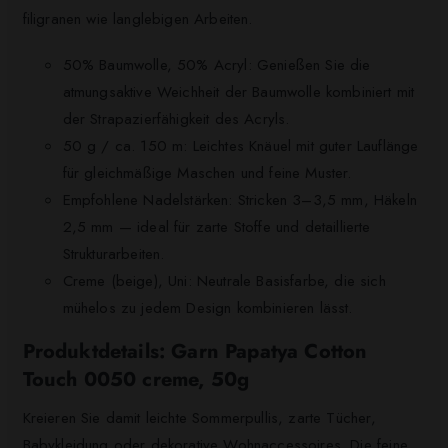
filigranen wie langlebigen Arbeiten.
50% Baumwolle, 50% Acryl: Genießen Sie die
atmungsaktive Weichheit der Baumwolle kombiniert mit
der Strapazierfähigkeit des Acryls.
50 g / ca. 150 m: Leichtes Knäuel mit guter Lauflänge
für gleichmäßige Maschen und feine Muster.
Empfohlene Nadelstärken: Stricken 3–3,5 mm, Häkeln
2,5 mm — ideal für zarte Stoffe und detaillierte
Strukturarbeiten.
Creme (beige), Uni: Neutrale Basisfarbe, die sich
mühelos zu jedem Design kombinieren lässt.
Produktdetails: Garn Papatya Cotton
Touch 0050 creme, 50g
Kreieren Sie damit leichte Sommerpullis, zarte Tücher,
Babykleidung oder dekorative Wohnaccessoires. Die feine