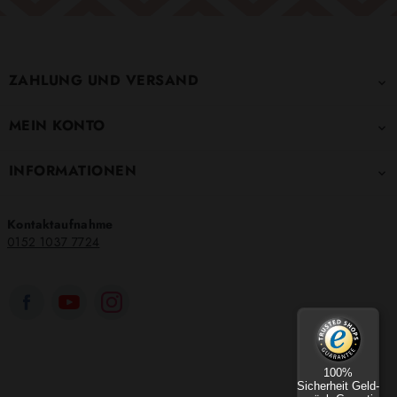
ZAHLUNG UND VERSAND

MEIN KONTO

INFORMATIONEN

Kontaktaufnahme
0152 1037 7724
100%
Sicherheit Geld-