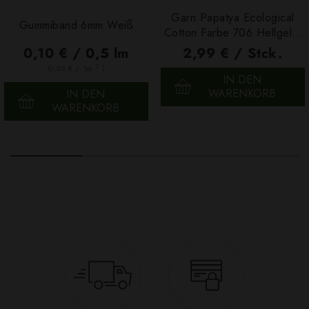
Garn Papatya Ecological
Gummiband 6mm Weiß
Cotton Farbe 706 Hellgelb,
100g
0,10 € / 0,5 lm
2,99 € / Stck.
2
(0,03 € / 1m
)
IN DEN
WARENKORB
IN DEN
WARENKORB