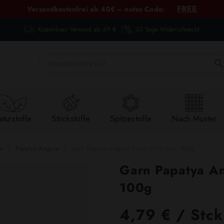
FREE
Versandkostenfrei ab 40€ – nutze Code:
Kostenloser Versand ab 69 €
30 Tage Widerrufsrecht
turstoffe
Strickstoffe
Spitzestoffe
Nach Muster
ln
Papatya Angora
Garn Papatya Angora Farbe 8740 senf, 100g
Garn Papatya An
100g
4,79 € / Stck