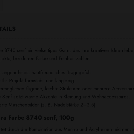
TAILS
 8740 senf ein vielseitiges Garn, das Ihre kreativen Ideen leb
ojekte, bei denen Farbe und Feinheit zählen.
 angenehmes, hautfreundliches Tragegefühl.
Ihr Projekt formstabil und langlebig.
rmöglichen filigrane, leichte Strukturen oder mehrere Accessoir
rbe Senf setzt warme Akzente in Kleidung und Wohnaccessoires.
lierte Maschenbilder (z. B. Nadelstärke 2–3,5).
ora Farbe 8740 senf, 100g
et durch die Kombination aus Merino und Acryl einen leichten, a