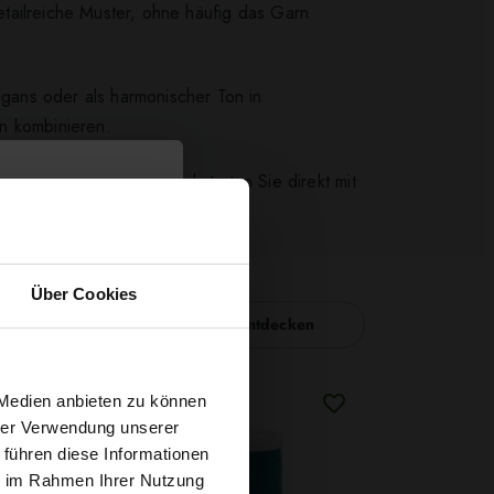
etailreiche Muster, ohne häufig das Garn
gans oder als harmonischer Ton in
n kombinieren.
atya Angora in Senf und starten Sie direkt mit
Über Cookies
Nähzubehör entdecken
t
 Medien anbieten zu können
hrer Verwendung unserer
 führen diese Informationen
g sichern?
ie im Rahmen Ihrer Nutzung