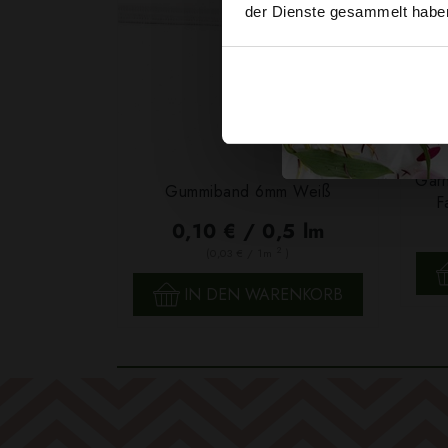
der Dienste gesammelt habe
Garn
Gummiband 6mm Weiß
F
0,10 € / 0,5 lm
2
(0,03 € / 1m
)
SCHNELLANSICHT
IN DEN WARENKORB