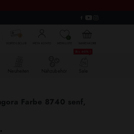

0
VORTEILSCLUB
MEIN KONTO
MERKLISTE
WARENKORB
Bis -60% !
Neuheiten
Nähzubehör
Sale
gora Farbe 8740 senf,
.