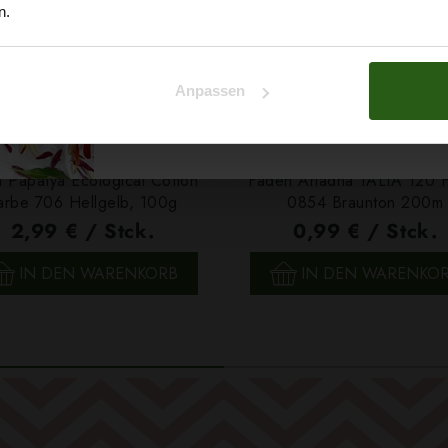
n.
Na klar!
Anpassen
Nein, Danke
 Papatya Ecological Cotton
Faden Ariadna TALIA 120 
arbe 706 Hellgelb, 100g
0854 Braunton 200m
2,99 € / Stck.
0,99 € / Stck.
SCHNELLANSICHT
SCHNELLANSICHT
IN DEN WARENKORB
IN DEN WARENKO