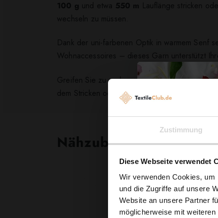
100 g
und etwa
550 m
Lauflänge stricken ode
wechseln zu müssen.
Dank der uni-farbenen Optik in warmem Senf se
Wohnaccessoires – dieses Garn unterstützt Ihr
Greifen Sie zu und verwandeln Sie Ihr nächstes 
dem Stricken oder Häkeln.
Zustimmung
Nähzubehör, das begeist
Diese Webseite verwendet 
Wir verwenden Cookies, um I
und die Zugriffe auf unsere 
Website an unsere Partner fü
möglicherweise mit weiteren