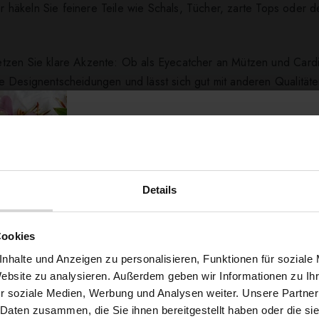
r häkeln Sie feinere Teile wie Schals, Tücher, zarte Tops oder d
tzen Sie klare Akzente: Ob als Eyecatcher an Mützen und Cardi
e Designentscheidungen und lässt sich gut mit anderen Qualitäte
Projekt in etwas Besonderes — bestellen Sie jetzt Ihr Knäuel Pap
Details
ert ...
Möchtest du dir
Cookies
5% Rabat
nhalte und Anzeigen zu personalisieren, Funktionen für soziale
Website zu analysieren. Außerdem geben wir Informationen zu I
r soziale Medien, Werbung und Analysen weiter. Unsere Partner
auf deine erste Bestellun
 Daten zusammen, die Sie ihnen bereitgestellt haben oder die s