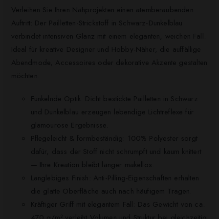
Verleihen Sie Ihren Nähprojekten einen atemberaubenden
Auftritt: Der Pailletten-Strickstoff in Schwarz-Dunkelblau
verbindet intensiven Glanz mit einem eleganten, weichen Fall.
Ideal für kreative Designer und Hobby-Näher, die auffällige
Abendmode, Accessoires oder dekorative Akzente gestalten
möchten.
Funkelnde Optik: Dicht bestickte Pailletten in Schwarz
und Dunkelblau erzeugen lebendige Lichtreflexe für
glamouröse Ergebnisse.
Pflegeleicht & formbeständig: 100% Polyester sorgt
dafür, dass der Stoff nicht schrumpft und kaum knittert
— Ihre Kreation bleibt länger makellos.
Langlebiges Finish: Anti-Pilling-Eigenschaften erhalten
die glatte Oberfläche auch nach häufigem Tragen.
Kräftiger Griff mit elegantem Fall: Das Gewicht von ca.
470 g/m² verleiht Volumen und Struktur bei gleichzeitig