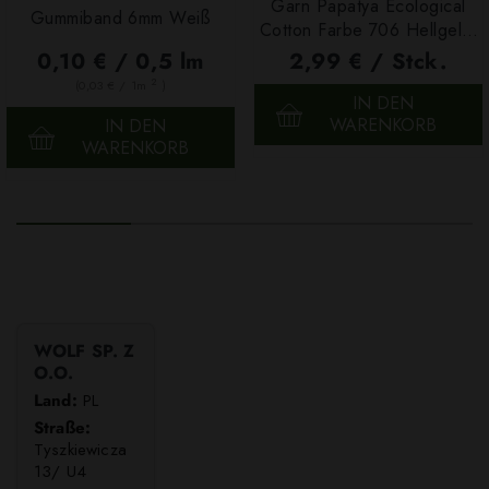
Garn Papatya Ecological
Gummiband 6mm Weiß
Cotton Farbe 706 Hellgelb,
100g
0,10 € / 0,5 lm
2,99 € / Stck.
2
(0,03 € / 1m
)
IN DEN
WARENKORB
IN DEN
WARENKORB
WOLF SP. Z
O.O.
Land:
PL
Straße:
Tyszkiewicza
13/ U4