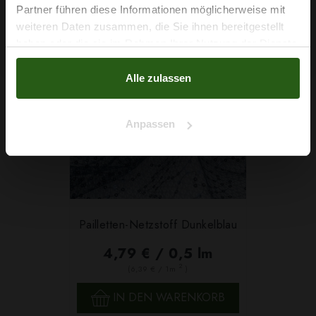
Partner führen diese Informationen möglicherweise mit
Na klar!
weiteren Daten zusammen, die Sie ihnen bereitgestellt
haben oder die sie im Rahmen Ihrer Nutzung der Dienste
Nein, Danke
gesammelt haben.
Alle zulassen
Anpassen
Pailletten-Netzstoff Dunkelblau
4,79 € / 0,5 lm
2
(6,39 € / 1m
)
IN DEN WARENKORB