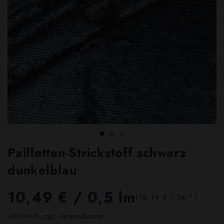
Pailletten-Strickstoff schwarz
dunkelblau
10,49 €
/ 0,5 lm
2
(16,14 € / 1m
)
inkl.MwSt.,zzgl. Versandkosten