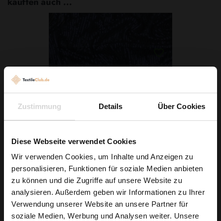
kauften auch ...
Zustimmung
Details
Über Cookies
Diese Webseite verwendet Cookies
Pailletten-Strickstoff Dunkelblau
Wir verwenden Cookies, um Inhalte und Anzeigen zu
personalisieren, Funktionen für soziale Medien anbieten
8,29 € / 0,5 lm
Wie wäre es mit
zu können und die Zugriffe auf unsere Website zu
2
(13,82 € / 1m
)
5 % Rabatt
analysieren. Außerdem geben wir Informationen zu Ihrer
IN DEN WARENKORB
Verwendung unserer Website an unsere Partner für
auf deine erste Bestellung?
soziale Medien, Werbung und Analysen weiter. Unsere