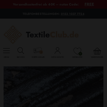
FREE
Versandkostenfrei ab 40€ – nutze Code:
TELEFONBESTELLUNGEN:
0152 1037 7724
0
MENU
SUCHEN
VORTEILSCLUB
MEIN KONTO
MERKLISTE
WARENKORB