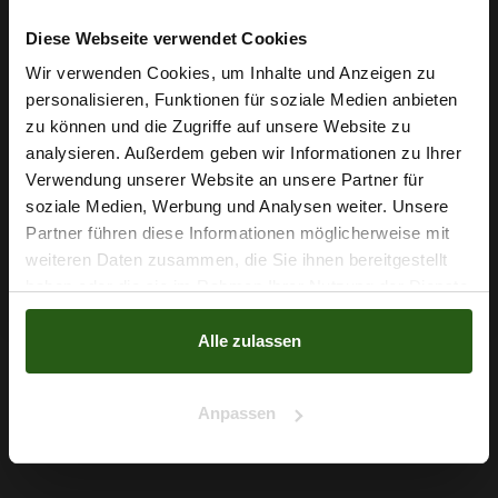
Diese Webseite verwendet Cookies
Wir verwenden Cookies, um Inhalte und Anzeigen zu
personalisieren, Funktionen für soziale Medien anbieten
Wie wäre es mit
zu können und die Zugriffe auf unsere Website zu
5 % Rabatt
analysieren. Außerdem geben wir Informationen zu Ihrer
Verwendung unserer Website an unsere Partner für
auf deine erste Bestellung?
soziale Medien, Werbung und Analysen weiter. Unsere
Partner führen diese Informationen möglicherweise mit
Na klar!
weiteren Daten zusammen, die Sie ihnen bereitgestellt
haben oder die sie im Rahmen Ihrer Nutzung der Dienste
Dekostoff Panama Stretch 280cm Schwarz
Nein, Danke
gesammelt haben.
4,49 € / 0,5 lm
Alle zulassen
2
(3,21 € / 1m
)
IN DEN WARENKORB
Anpassen