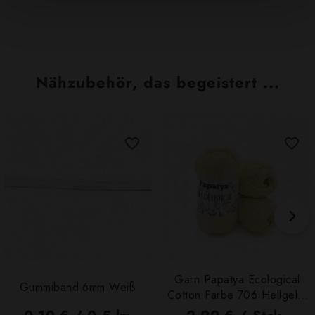
Nähzubehör, das begeistert ...
Garn Papatya Ecological
Gummiband 6mm Weiß
Cotton Farbe 706 Hellgelb,
100g