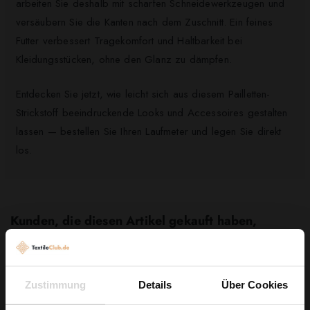
arbeiten Sie deshalb mit scharfen Schneidewerkzeugen und
versäubern Sie die Kanten nach dem Zuschnitt. Ein feines
Futter verbessert Tragekomfort und Haltbarkeit bei
Kleidungsstücken, ohne den Glanz zu dämpfen.
Entdecken Sie jetzt, wie leicht sich aus diesem Pailletten-
Strickstoff beeindruckende Looks und Accessoires gestalten
lassen — bestellen Sie Ihren Laufmeter und legen Sie direkt
los.
Kunden, die diesen Artikel gekauft haben,
kauften auch ...
Zustimmung
Details
Über Cookies