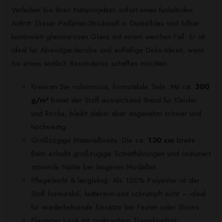
Verleihen Sie Ihren Nähprojekten sofort einen funkelnden
Auftritt: Dieser Pailletten-Strickstoff in Dunkelblau und Silber
kombiniert glamourösen Glanz mit einem weichen Fall. Er ist
ideal für Abendgarderobe und auffällige Deko-Ideen, wenn
Sie etwas wirklich Besonderes schaffen möchten.
Kreieren Sie voluminöse, formstabile Teile: Mit ca.
300
g/m²
bietet der Stoff ausreichend Stand für Kleider
und Röcke, bleibt dabei aber angenehm schwer und
hochwertig.
Großzügige Materialbreite: Die ca.
130 cm
breite
Bahn erlaubt großzügige Schnittführungen und reduziert
störende Nähte bei längeren Modellen.
Pflegeleicht & langlebig: Als 100% Polyester ist der
Stoff formstabil, knitterarm und schrumpft nicht – ideal
für wiederkehrende Einsätze bei Festen oder Shows.
Eleganter Look mit praktischem Tragekomfort: