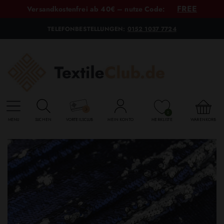
FREE
Versandkostenfrei ab 40€ – nutze Code:
TELEFONBESTELLUNGEN:
0152 1037 7724
0
MENU
SUCHEN
VORTEILSCLUB
MEIN KONTO
MERKLISTE
WARENKORB